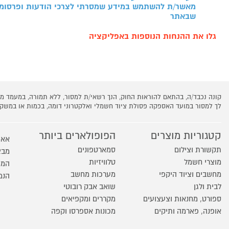
מאשר/ת להשתמש במידע שמסרתי לצרכי הודעות ופרסומו
שבאתר
גלו את ההנחות הנוספות באפליקציה
קונה נכבד/ה, בהתאם להוראות החוק, הנך רשאי/ת למסור, ללא תמורה, במעמד
לך למסור במועד האספקה פסולת ציוד חשמלי ואלקטרוני דומה, בכמות או במש
קטגוריות מוצרים
הפופולארים ביותר
אאו
תקשורת וצילום
סמארטפונים
מבצ
מוצרי חשמל
טלוויזיות
המו
מחשבים וציוד היקפי
מערכות מחשב
הנמ
לבית ולגן
שואב אבק רובוטי
ספורט, מחנאות וצעצועים
מקררים ומקפיאים
אופנה, פארמה ותיקים
מכונות אספרסו וקפה