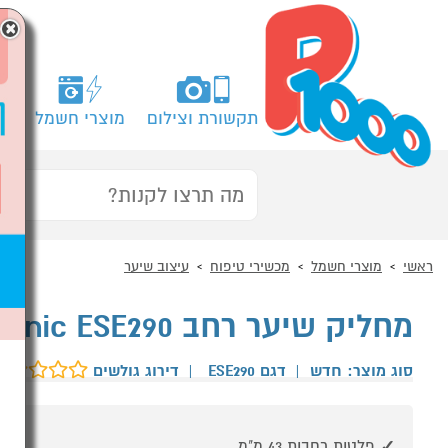
×
תקשורת וצילום
מוצרי חשמל
מח
ראשי
מוצרי חשמל
מכשירי טיפוח
עיצוב שיער
מחליק שיער רחב Sassonic ESE290
סוג מוצר: חדש
|
דגם ESE290
|
דירוג גולשים
פלטות רחבות 43 מ"מ