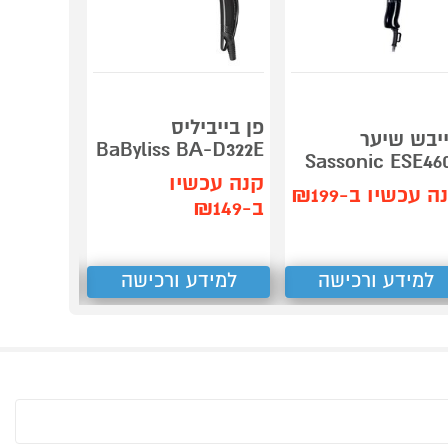
מעצב שי
lexstyle
פן בייביליס
יבש שיער
HD443 שארק
BaByliss BA-D322E
Sassonic ESE46
1,190
קנה עכשיו
₪
ה עכשיו ב-₪199
ב-₪149
קנה עכש
ב-₪1,055
למידע ורכישה
למידע ורכישה
למידע