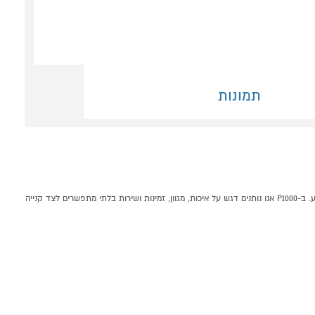
תמונות
מחליק שיער רחב Sassonic ESE290 קונים אונליין בקטגוריית עיצוב שיער במחלקת מכשירי טיפוח בP1000 - אתר קניות ישראלי בטוח, משתלם ונוח המציע מוצרים מומלצים במבצע. ב-P1000 אנו נותנים דגש על איכות, מגוון, זמינות ושירות בלתי מתפשרים לצד קנייה