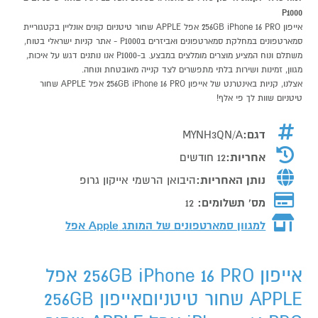
P1000
אייפון 256GB iPhone 16 PRO אפל APPLE שחור טיטניום קונים אונליין בקטגוריית
סמארטפונים במחלקת סמארטפונים ואביזרים בP1000 - אתר קניות ישראלי בטוח,
משתלם ונוח המציע מוצרים מומלצים במבצע. ב-P1000 אנו נותנים דגש על איכות,
מגוון, זמינות ושירות בלתי מתפשרים לצד קנייה מאובטחת ונוחה.
אצלנו, קניות באינטרנט של אייפון 256GB iPhone 16 PRO אפל APPLE שחור
טיטניום שוות לך פי אלף!
דגם:
MYNH3QN/A
אחריות:
12 חודשים
נותן האחריות:
היבואן הרשמי אייקון גרופ
מס' תשלומים:
12
למגוון סמארטפונים של המותג
Apple אפל
אייפון 256GB iPhone 16 PRO אפל
APPLE שחור טיטניוםאייפון 256GB