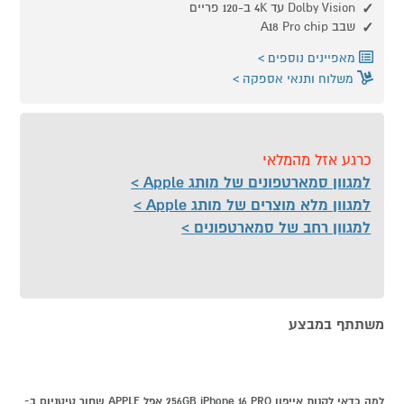
Dolby Vision עד 4K ב-120 פריים
שבב A18 Pro chip
מאפיינים נוספים
משלוח ותנאי אספקה
כרגע אזל מהמלאי
למגוון סמארטפונים של מותג Apple
למגוון מלא מוצרים של מותג Apple
למגוון רחב של סמארטפונים
משתתף במבצע
למה כדאי לקנות אייפון 256GB iPhone 16 PRO אפל APPLE שחור טיטניום ב-