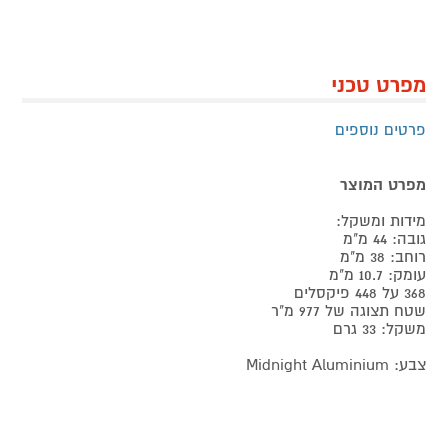
מפרט טכני
פרטים נוספים
מפרט המוצר
מידות ומשקל:
גובה: 44 מ"מ
רוחב: 38 מ"מ
עומק: 10.7 מ"מ
368 על 448 פיקסלים
שטח תצוגה של 977 מ"ר
משקל: 33 גרם
צבע: Midnight Aluminium