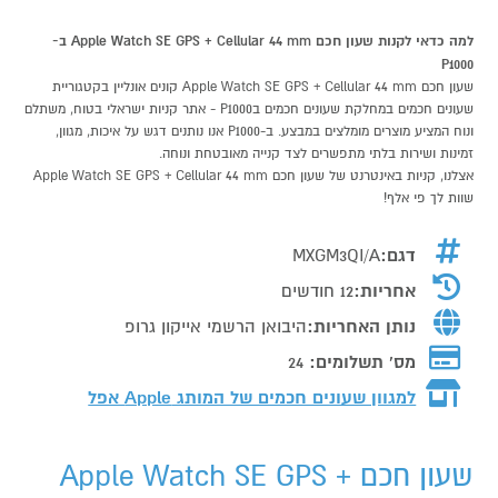
למה כדאי לקנות שעון חכם Apple Watch SE GPS + Cellular 44 mm ב-
P1000
שעון חכם Apple Watch SE GPS + Cellular 44 mm קונים אונליין בקטגוריית
שעונים חכמים במחלקת שעונים חכמים בP1000 - אתר קניות ישראלי בטוח, משתלם
ונוח המציע מוצרים מומלצים במבצע. ב-P1000 אנו נותנים דגש על איכות, מגוון,
זמינות ושירות בלתי מתפשרים לצד קנייה מאובטחת ונוחה.
אצלנו, קניות באינטרנט של שעון חכם Apple Watch SE GPS + Cellular 44 mm
שוות לך פי אלף!
דגם:
MXGM3QI/A
אחריות:
12 חודשים
נותן האחריות:
היבואן הרשמי אייקון גרופ
מס' תשלומים:
24
למגוון שעונים חכמים של המותג
Apple אפל
שעון חכם Apple Watch SE GPS +