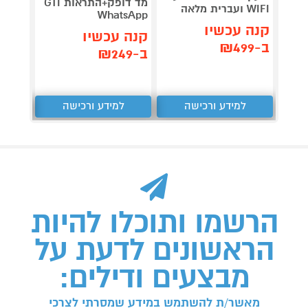
מד דופק+התראות GTI
משולב
WIFI ועברית מלאה
WhatsApp
תומך כר
קנה עכשיו
קנה עכשיו
קנה 
ב-₪499
ב-₪249
ב-₪349
למידע ורכישה
למידע ורכישה
ל
הרשמו ותוכלו להיות
הראשונים לדעת על
מבצעים ודילים:
מאשר/ת להשתמש במידע שמסרתי לצרכי