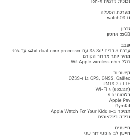
זכוכית קדמית Ion-X
מערכת הפעלה
watchOS 11
זכרון
32GB אחסון
שבב
ערכת שבבים S8 SiP עם 64bit dual-core processor עד 20%
מהיר יותר מהדור הקודם
כולל W3 Apple wireless chip
קישוריות
L1 GPS, GNSS, Galileo ו-QZSS
LTE ו-UMTS 7
Wi-Fi 4 (802.11n)
בלוטות' 5.3
Apple Pay
GymKit
תמיכה ב-Apple Watch For Your Kids 8
נדידה בינלאומית
חיישנים
חיישן לב אופטי דור שני