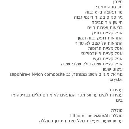
מצפן
מד גובה תמידי
מד תאוצה ב-g גבוה
גירוסקופ בטווח דינמי גבוה
חיישן אור סביבה
בריאות ואיכות חיים
אפליקציית דופק
התראות דופק גבוה ונמוך
התראות על קצב לא סדיר
אפליקציית תרופות
אפליקציית מיינדפולנס
אפליקציית רעש
אפליקציית שינה כולל שלבי שינה
עיצוב שעון
גוף אלומיניום 100% ממוחזר, גב Nylon composite ו-sapphire
crystal
עמידות
עמידות למים עד 50 מטר המתאים לאימונים קלים בבריכה או
בים
סוללה
סוללת lithium-ion 245mAh
עד 18 שעות פעילות כולל מצב חיסכון בסוללה