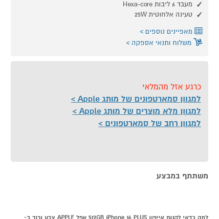
מעבד 6 ליבות Hexa-core
טעינה אלחוטית 25W
מאפיינים נוספים
משלוח ותנאי אספקה
כרגע אזל מהמלאי
למגוון סמארטפונים של מותג Apple
למגוון מלא מוצרים של מותג Apple
למגוון רחב של סמארטפונים
משתתף במבצע
למה כדאי לקנות אייפון 512GB iPhone 16 PLUS אפל APPLE צבע ורוד ב-