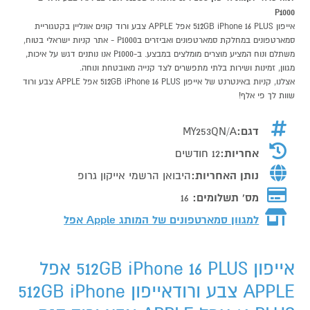
P1000
אייפון 512GB iPhone 16 PLUS אפל APPLE צבע ורוד קונים אונליין בקטגוריית
סמארטפונים במחלקת סמארטפונים ואביזרים בP1000 - אתר קניות ישראלי בטוח,
משתלם ונוח המציע מוצרים מומלצים במבצע. ב-P1000 אנו נותנים דגש על איכות,
מגוון, זמינות ושירות בלתי מתפשרים לצד קנייה מאובטחת ונוחה.
אצלנו, קניות באינטרנט של אייפון 512GB iPhone 16 PLUS אפל APPLE צבע ורוד
שוות לך פי אלף!
דגם:
MY253QN/A
אחריות:
12 חודשים
נותן האחריות:
היבואן הרשמי אייקון גרופ
מס' תשלומים:
16
למגוון סמארטפונים של המותג
Apple אפל
אייפון 512GB iPhone 16 PLUS אפל
APPLE צבע ורודאייפון 512GB iPhone