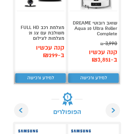
שואב רובוטי DREAME
מצלמת רכב FULL HD
ש
Aqua 10 Ultra Roller
משולבת עם צג ו2
night
Complete
מצלמות לצילום
lumin
3,990
₪
קנה עכשיו
קנה 
קנה עכשיו
ב-₪299
ב-₪959
ב-₪3,851
למידע ורכישה
למידע ורכישה
ל
Next
Previous
הפופולרים