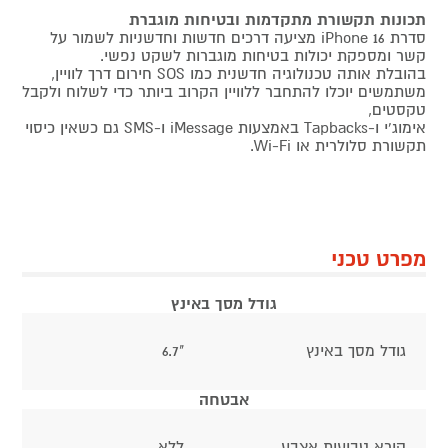
תכונות תקשורת מתקדמות ובטיחות מוגברת
סדרת iPhone 16 מציעה דרכים חדשות וחדשניות לשמור על
קשר ומספקת יכולות בטיחות מוגברות לשקט נפשי.
בהובלת אותה טכנולוגיה חדשנית כמו SOS חירום דרך לוויין,
משתמשים יוכלו להתחבר ללוויין הקרוב ביותר כדי לשלוח ולקבל
טקסטים,
אימוג'י ו-Tapbacks באמצעות iMessage ו-SMS גם כשאין כיסוי
תקשורת סלולרית או Wi-Fi.
מפרט טכני
גודל מסך באינץ
גודל מסך באינץ
"6.7
אבטחה
קורא טביעות אצבע
ללא