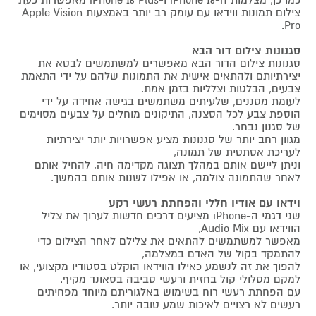
כמו כן, מצלמות ה-iPhone 16 ו-iPhone 16 Plus מאפשרות כעת
צילום תמונות ווידאו עם עומק רב יותר באמצעות Apple Vision
Pro.
סגנונות צילום דור הבא
סגנונות צילום הדור הבא מאפשרים למשתמשים לבטא את
יצירתיותם ולהתאים אישית את התמונות שלהם על ידי התאמת
צבעים, הבלטות וצלליות בזמן אמת.
לעומת מסננים, שלעיתים משתמשים בגישה אחידה על ידי
הוספת צבע לכל הסצנה, התיקונים מוחלים על צבעים מסוימים
של סגנון נבחר.
מגוון רחב יותר של סגנונות מציע אפשרויות יותר יצירתיות
לעריכת אסתטית של תמונה,
וניתן ליישם אותם במהלך תצוגה מקדימה חיה, להחיל אותם
לאחר שהתמונה צולמה, או אפילו לשנות אותם בהמשך.
וידאו עם אודיו חללי והפחתת רעשי רקע
שני דגמי ה-iPhone מציעים דרכים חדשות לערוך את צליל
הווידאו עם Audio Mix,
מאפשר למשתמשים להתאים את צלילם לאחר הצילום כדי
להתמקד בקול של האדם במצלמה,
להפוך את זה לנשמע כאילו הווידאו הוקלט בסטודיו מקצועי, או
למקם מסלולי קול בחזית ורעשי סביבה בסאונד מקיף.
עם הפחתת רעשי רוח בשימוש באלגוריתם מיוחד מפחיתים
רעשים לא רצויים לאיכות שמע טובה יותר.