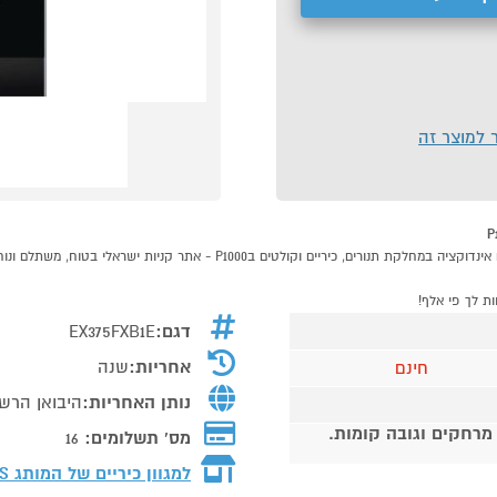
ר למוצר זה
דגם:
EX375FXB1E
אחריות:
שנה
חינם
נותן האחריות:
היבואן הרשמי 
 מרחקים וגובה קומות.
מס' תשלומים:
16
למגוון כיריים של המותג
NS