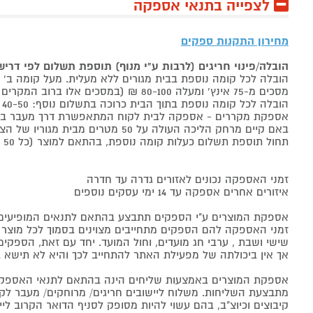
לצפייה בתנאי אספקה
מחירון התקנות ספקים
הובלה/פינוי חריגים (לרבות ע"י מנוף) תוספת תשלום לפי דרי
הובלה לכל קומה נוספת בבית מגורים ללא מעלית. מעל קומה ב' 40-50 ₪ למוצר לבן, 60-80 ₪ למקרר/מקפיא, מסכים עד 65 אינץ' בין 50-80 ₪
מסכים מ-75 אינץ' ומעלה 80-100 ₪ (במסכים אלו ברוב המקרים יידרש מנוף ותחול הוראת הובלה חריגה שלעיל. אם לא יידרש מנוף תחול תוספת הקומות כבר מהקומה הראשונה)
הובלה לכל קומה נוספת בתוך הבית כרוכה בתשלום נוסף: 40-50 ₪ למוצר לבן, 60-80 ₪ למקרר/מקפיא, מסכים עד 65 אינץ' בין 50-80 ₪, מסכים מ-75 אינץ' ומעלה 80-100 ₪.
אספקת מקררים - אספקה לבית לקוח המתאפשרת דרך מעבר בכניסה הראשית עד
באם קיים מרחק הליכה העולה על 50 מטרים מבית מגוריו של הצרכן בשל חניה מרוחקת או חוסר גישה לביתו,
תחול תוספת תשלום כעלות קומה נוספת, בהתאם למוצר (כל 50 מטרים יחשבו כקומה נוספת).
זמני האספקה נכונים לאזורים גדרה עד חדרה
איזורים אחרים אספקה עד 14 ימי עסקים נוספים
אספקת המוצרים ע"י הספקים תתבצע בהתאם לתנאים המופיעים ב
זמני האספקה להם הספקים מתחייבים מצוינים בסמוך לכל מוצר ומו
שישי ושבת , ערבי חג מועדים, וחול המועד. יחד עם זאת, הספ
אך אין ביכולתה של מפעילת האתר להתחייב לכך והיא לא תישא ב
אספקת המוצרים באמצעות שליחים הינה בהתאם לתנאי האספקה
מתבצעת השליחות. משלוח ליישובים חריגים/ מרוחקים/ מעבר לקו 
קיבוצים וכיוצ"ב, בהם עשוי להיות מסופק לסניף הדואר הקרוב 