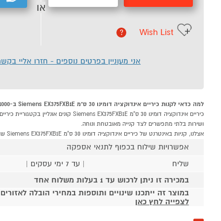
או
Wish List
?
אני מעוניין בפרטים נוספים - חזרו אליי בקש
למה כדאי לקנות כיריים אינדוקציה דומינו 30 ס"מ Siemens EX375FXB1E ב-P1000
ושירות בלתי מתפשרים לצד קנייה מאובטחת ונוחה.
אצלנו, קניות באינטרנט של כיריים אינדוקציה דומינו 30 ס"מ Siemens EX375FXB1E שוות לך פי אלף!
אפשרויות שילוח בכפוף לתנאי אספקה
שליח
| עד 7 ימי עסקים |
במכירה זו ניתן לרכוש עד 1 בעלות משלוח אחד
במוצר זה ייתכנו שינויים ותוספות במחירי הובלה לאזורים
לצפייה לחץ כאן