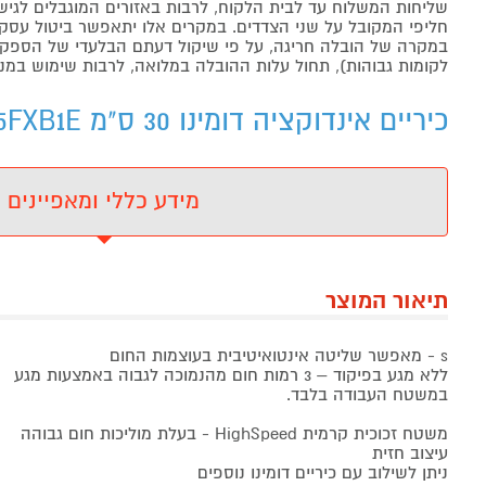
שליחות המשלוח עד לבית הלקוח, לרבות באזורים המוגבלים לגישה מ
חליפי המקובל על שני הצדדים. במקרים אלו יתאפשר ביטול עסקה
במקרה של הובלה חריגה, על פי שיקול דעתם הבלעדי של הספקים 
לקומות גבוהות), תחול עלות ההובלה במלואה, לרבות שימוש במנו
כיריים אינדוקציה דומינו 30 ס"מ Siemens EX375FXB1E - מידע נוסף
מידע כללי ומאפיינים
תיאור המוצר
s - מאפשר שליטה אינטואיטיבית בעוצמות החום
ללא מגע בפיקוד – 3 רמות חום מהנמוכה לגבוה באמצעות מגע
במשטח העבודה בלבד.
משטח זכוכית קרמית HighSpeed - בעלת מוליכות חום גבוהה
עיצוב חזית
ניתן לשילוב עם כיריים דומינו נוספים