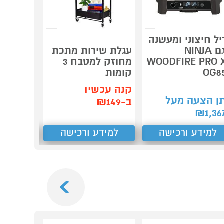
יל חיצוני ומעשנה
מנקה חל
דגם NINJA
עגלת שירות מתכת
Winbot
WOODFIRE PRO 
מחוזק למטבח 3
Mini 2 אקווקס
OG8
קומות
1,499
₪
קנה עכשיו
קנה עכש
ן הצעה מעל
ב-₪149
ב-₪1,451
₪
1,36
למידע ורכישה
למידע ורכישה
למידע
Next