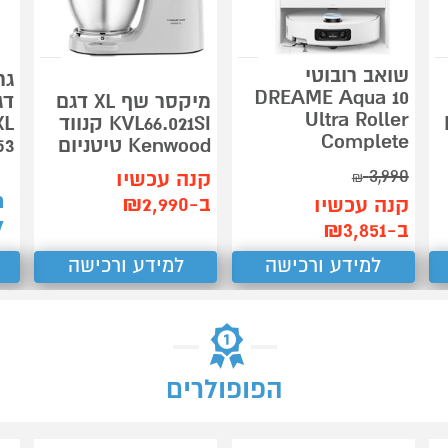
שואב רובוטי
גר
DREAME Aqua 10
מיקסר שף XL דגם
Ultra Roller
M
KVL66.021SI קנווד
XL
Complete
Kenwood טיטניום
53
3,990
קנה עכשיו
₪
ת
ב-₪2,990
קנה עכשיו
7
ב-₪3,851
למידע ורכישה
למידע ורכישה
הפופולרים