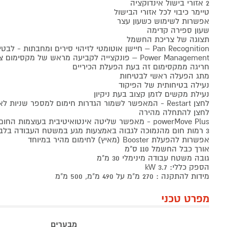
2 אזורי בישול אינדוקציה
טיימר כיבוי לכל אזורי הבישול
אפשרות לשימוש כשעון עצר
שעון ספירה קדימה
תצוגה של צריכת החשמל
Pan Recognition – חיישן אוטומטי לזיהוי סירים ומחבתות - לבטיחות מקסימאלית!
Power Management – פונקצייה לקביעה מראש של מקסימום צריכת חשמל ומניעת
חריגה ממקסימום זה בעת הפעלת הכיריים
מתג הפעלה ראשי לבטיחות
נעילה בטיחותית של הפיקוד
נעילת מקשים לזמן קצוב בעת ניקיון
לחצן Restart - המאפשר לשמור הגדרות חימום למספר שניות לאחר כיבוי הכיריים
לחצן להתחלה מהירה
powerMove Plus - מאפשר שליטה אינטואיטיבית בעוצמות החום ללא מגע בפיקוד –
3 רמות חום מהנמוכה לגבוה באמצעות מגע במשטח העבודה בלבד
אפשרות להפעלת Booster (מאיץ) לחימום מהיר במיוחד
אורך כבל החשמל 110 ס"מ
גובה משטח עבודה מינימלי 30 מ"מ
הספק כללי: 3.7 kW
מידות להתקנה : 270 מ"מ על 490 מ"מ, 500 מ"מ
מפרט טכני
מבערים