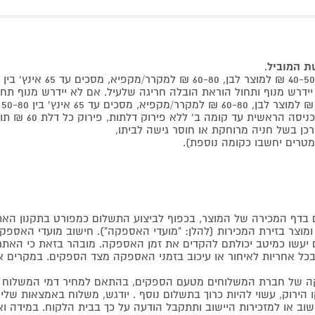
שת המוביל
.
 קומה ב' ללא פירוק דלתות, פירוק כל דלת 60 ₪ תוספת למוביל בבית.
דף המכירה של המוצר, בכפוף לביצוע התשלום כמפורט בתקנון האת
צר בזירת המכירות (להלן: "מועדי האספקה"). חישוב מועדי האספקה יה
קים יעשו כמיטב יכולתם להקדים את זמן האספקה. מובהר בזאת כי ה
כל אחריות לאיחור או עיכוב בזמני האספקה מצד הספקים. במקרים א
 של חברת המשלוחים מטעם הספקים, בהתאם למחיר דמי המשלוח ש
הירוק, עשוי להיות כרוך בתשלום נוסף . יודגש, משלוח באמצאות שליח
ליישוב או למזכירות היישוב ותתקבל הודעה על כך בבית הלקוח. במיד