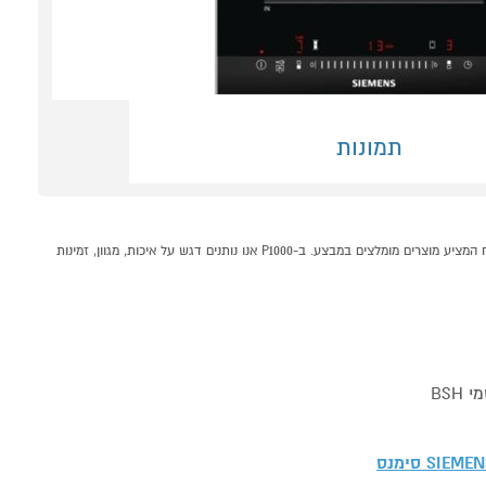
תמונות
כיריים אינדוקציה דומינו 30 ס"מ Siemens EX375FXB1E קונים אונליין בקטגוריית כיריים אינדוקציה במחלקת תנורים, כיריים וקולטים בP1000 - אתר קניות ישראלי בטוח, משתלם ונוח המציע מוצרים מומלצים במבצע. ב-P1000 אנו נותנים דגש על איכות, מגוון, זמינות
BSH
SIEME סימנס