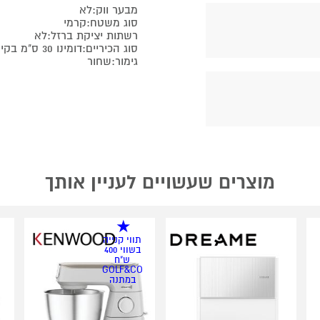
מבער ווק:לא
סוג משטח:קרמי
רשתות יציקת ברזל:לא
סוג הכיריים:דומינו 30 ס"מ בקירוב
גימור:שחור
מוצרים שעשויים לעניין אותך
תווי קנייה
בשווי 400
ש"ח
GOLF&CO
במתנה