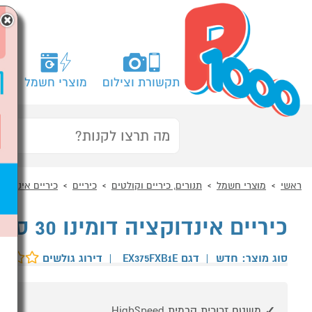
×
תקשורת וצילום
מוצרי חשמל
מח
ראשי
מוצרי חשמל
תנורים, כיריים וקולטים
כיריים
כיריים אינדוקצ
כיריים אינדוקציה דומינו 30 ס"מ Siemens EX375FXB1E
סוג מוצר: חדש
|
דגם EX375FXB1E
|
דירוג גולשים
משטח זכוכית קרמית HighSpeed