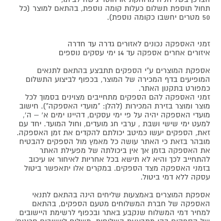
תחול תוספת תשלום כעלות קומה נוספת, בהתאם למוצר (כל
50 מטרים יחשבו כקומה נוספת).
זמני האספקה נכונים לאזורים גדרה עד חדרה
איזורים אחרים אספקה עד 14 ימי עסקים נוספים
אספקת המוצרים ע"י הספקים תתבצע בהתאם לתנאים
המופיעים בדף המכירה של המוצר, בכפוף לביצוע התשלום
כמפורט בתקנון האתר.
זמני האספקה להם הספקים מתחייבים מצוינים בסמוך לכל
מוצר ומוצר בזירת המכירות (להלן: "מועדי האספקה"). חישוב
מועדי האספקה יהיה על פי ימי עסקים, דהיינו ימים א' – ה',
למעט ימי שישי ושבת , ערבי חג מועדים, וחול המועד. יחד עם
זאת, הספקים יעשו כמיטב יכולתם להקדים את זמן האספקה.
מובהר בזאת כי האתר עושה כל מאמץ מול הספקים להבטיח
את האספקה בזמן אך אין ביכולתה של מפעילת האתר
להתחייב לכך והיא לא תישא בכל אחריות לאיחור או עיכוב
בזמני האספקה מצד הספקים. במקרים אלו יתאפשר ביטול
עסקה ללא דמי ביטול.
אספקת המוצרים באמצעות שליחים הינה בהתאם לתנאי
האספקה של חברת המשלוחים מטעם הספקים, בהתאם
למחיר דמי המשלוח שנקבע באתר ובכפוף לרשימת היישובים