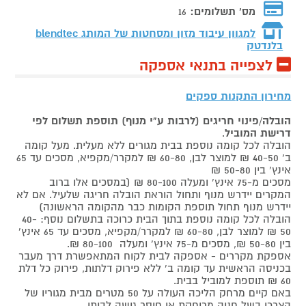
מס' תשלומים:
16
למגוון עיבוד מזון ומסחטות של המותג
blendtec
בלנדטק
לצפייה בתנאי אספקה
מחירון התקנות ספקים
הובלה/פינוי חריגים (לרבות ע"י מנוף) תוספת תשלום לפי
דרישת המוביל
.
הובלה לכל קומה נוספת בבית מגורים ללא מעלית. מעל קומה
ב' 40-50 ₪ למוצר לבן, 60-80 ₪ למקרר/מקפיא, מסכים עד 65
אינץ' בין 50-80 ₪
מסכים מ-75 אינץ' ומעלה 80-100 ₪ (במסכים אלו ברוב
המקרים יידרש מנוף ותחול הוראת הובלה חריגה שלעיל. אם לא
יידרש מנוף תחול תוספת הקומות כבר מהקומה הראשונה)
הובלה לכל קומה נוספת בתוך הבית כרוכה בתשלום נוסף: 40-
50 ₪ למוצר לבן, 60-80 ₪ למקרר/מקפיא, מסכים עד 65 אינץ'
בין 50-80 ₪, מסכים מ-75 אינץ' ומעלה 80-100 ₪.
אספקת מקררים - אספקה לבית לקוח המתאפשרת דרך מעבר
בכניסה הראשית עד קומה ב' ללא פירוק דלתות, פירוק כל דלת
60 ₪ תוספת למוביל בבית.
באם קיים מרחק הליכה העולה על 50 מטרים מבית מגוריו של
הצרכן בשל חניה מרוחקת או חוסר גישה לביתו,