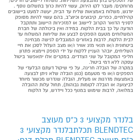
של הספקים בהן מתבצעת השליחות. משלוח ליישובים חריגים/
מרוחקים/ מעבר לקו הירוק, עשוי להיות כרוך בתשלום נוסף .
יודגש, משלוח באמצאות שליח עד הבית, יעשה למעט ביישובים
קהילתיים, כפרים, קיבוצים וכיוצ"ב, בהם עשוי להיות מסופק
לסניף הדואר הקרוב ליישוב או למזכירות היישוב ותתקבל
הודעה על כך בבית הלקוח. במידה ואין ביכולתה של חברת
המשלוחים מטעם הספקים לבצע את שליחות המשלוח עד
לבית הלקוח, לרבות באזורים המוגבלים לגישה מבחינה
ביטחונית ו/או תנאי מזג אוויר ו/או מצב העלול לסכן את חיי
השליחים, יובהר העניין ללקוח על ידי הספק ויימצא פתרון
חליפי המקובל על שני הצדדים. במקרים אלו יתאפשר ביטול
עסקה ללא דמי ביטול.
במקרה של הובלה חריגה, על פי שיקול דעתם הבלעדי של
הספקים ו/או מי מטעמם (כגון הובלה שלא ניתן לבצעה
באמצעות מדרגות או מעלית, הובלה שנדרש מכשור מיוחד
לביצועה או הובלה לקומות גבוהות), תחול עלות ההובלה
במלואה, לרבות שימוש במנוף ככל ויידרש, על הלקוח
בלנדר מקצועי 3 כ"ס מעוצב
BLENDTEC תכלתבלנדר מקצועי 3