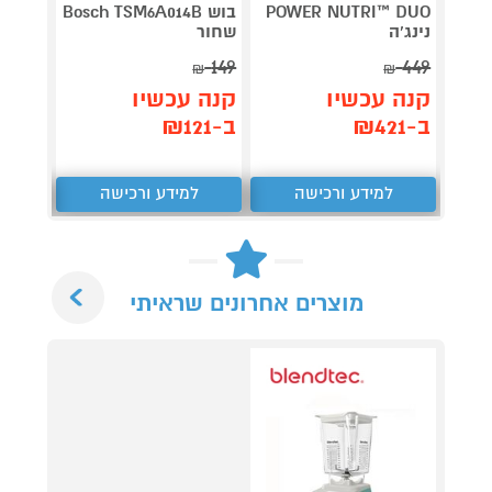
POWER NUTRI™ DUO
בוש Bosch TSM6A014B
נינג'ה
שחור
 450W
159
149
449
₪
₪
₪
קנה עכשיו
קנה עכשיו
קנה 
ב-₪421
ב-₪121
ב-₪153
למידע ורכישה
למידע ורכישה
ל
Next
מוצרים אחרונים שראיתי