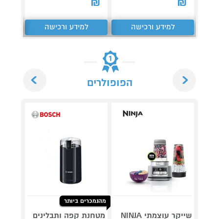
₪
₪
למידע ורכישה
למידע ורכישה
ל
Next
Previous
הפופולרים
מהנמכרים ביותר
שייקר עוצמתי NINJA
מטחנת קפה ותבלינים
בלנדר 