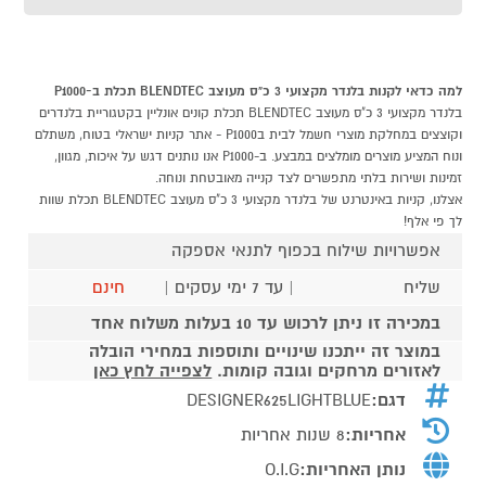
למה כדאי לקנות בלנדר מקצועי 3 כ"ס מעוצב BLENDTEC תכלת ב-P1000
בלנדר מקצועי 3 כ"ס מעוצב BLENDTEC תכלת קונים אונליין בקטגוריית בלנדרים
וקוצצים במחלקת מוצרי חשמל לבית בP1000 - אתר קניות ישראלי בטוח, משתלם
ונוח המציע מוצרים מומלצים במבצע. ב-P1000 אנו נותנים דגש על איכות, מגוון,
זמינות ושירות בלתי מתפשרים לצד קנייה מאובטחת ונוחה.
אצלנו, קניות באינטרנט של בלנדר מקצועי 3 כ"ס מעוצב BLENDTEC תכלת שוות
לך פי אלף!
אפשרויות שילוח בכפוף לתנאי אספקה
שליח
| עד 7 ימי עסקים |
חינם
במכירה זו ניתן לרכוש עד 10 בעלות משלוח אחד
במוצר זה ייתכנו שינויים ותוספות במחירי הובלה
לאזורים מרחקים וגובה קומות.
לצפייה לחץ כאן
דגם:
DESIGNER625LIGHTBLUE
אחריות:
8 שנות אחריות
נותן האחריות:
O.I.G