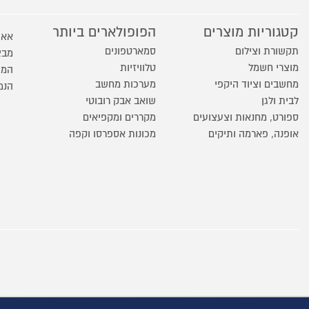
קטגוריות מוצרים
הפופולארים ביותר
אאו
תקשורת וצילום
סמארטפונים
מבצ
מוצרי חשמל
טלוויזיות
המו
מחשבים וציוד היקפי
מערכות מחשב
הנמ
לבית ולגן
שואב אבק רובוטי
ספורט, מחנאות וצעצועים
מקררים ומקפיאים
אופנה, פארמה ותיקים
מכונות אספרסו וקפה