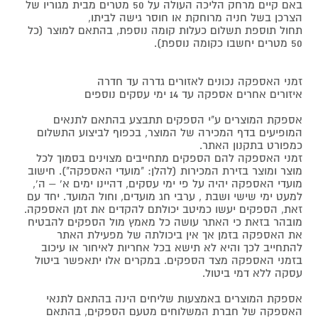
באם קיים מרחק הליכה העולה על 50 מטרים מבית מגוריו של
הצרכן בשל חניה מרוחקת או חוסר גישה לביתו,
תחול תוספת תשלום כעלות קומה נוספת, בהתאם למוצר (כל
50 מטרים יחשבו כקומה נוספת).
זמני האספקה נכונים לאזורים גדרה עד חדרה
איזורים אחרים אספקה עד 14 ימי עסקים נוספים
אספקת המוצרים ע"י הספקים תתבצע בהתאם לתנאים
המופיעים בדף המכירה של המוצר, בכפוף לביצוע התשלום
כמפורט בתקנון האתר.
זמני האספקה להם הספקים מתחייבים מצוינים בסמוך לכל
מוצר ומוצר בזירת המכירות (להלן: "מועדי האספקה"). חישוב
מועדי האספקה יהיה על פי ימי עסקים, דהיינו ימים א' – ה',
למעט ימי שישי ושבת , ערבי חג מועדים, וחול המועד. יחד עם
זאת, הספקים יעשו כמיטב יכולתם להקדים את זמן האספקה.
מובהר בזאת כי האתר עושה כל מאמץ מול הספקים להבטיח
את האספקה בזמן אך אין ביכולתה של מפעילת האתר
להתחייב לכך והיא לא תישא בכל אחריות לאיחור או עיכוב
בזמני האספקה מצד הספקים. במקרים אלו יתאפשר ביטול
עסקה ללא דמי ביטול.
אספקת המוצרים באמצעות שליחים הינה בהתאם לתנאי
האספקה של חברת המשלוחים מטעם הספקים, בהתאם