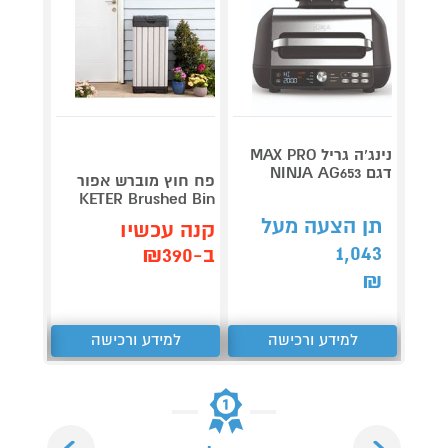
נינג’ה גריל MAX PRO
דגם NINJA AG653
Roller
פח חוץ מוברש אפור
plete
KETER Brushed Bin
3,990
תן הצעה מעל
קנה עכשיו
1,043
קנה 
ב-₪390
ב-₪3,851
₪
למידע ורכישה
למידע ורכישה
ל
Next
Previous