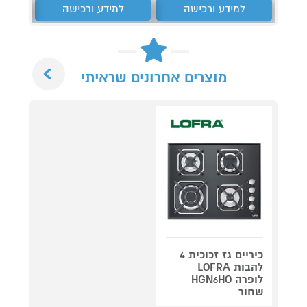
למידע ורכישה
למידע ורכישה
ל
Next
מוצרים אחרונים שראיתי
כיריים גז זכוכית 4
להבות LOFRA
לופרה HGN6HO
שחור