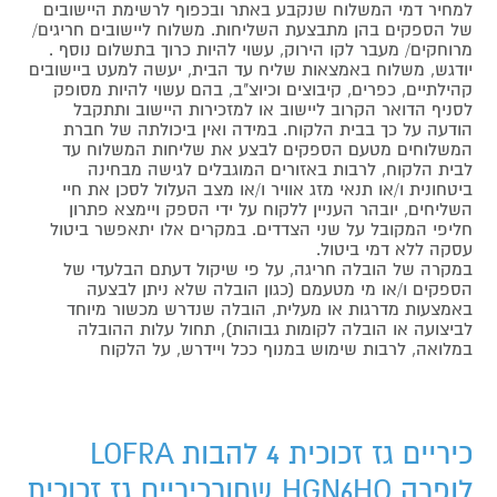
למחיר דמי המשלוח שנקבע באתר ובכפוף לרשימת היישובים
של הספקים בהן מתבצעת השליחות. משלוח ליישובים חריגים/
מרוחקים/ מעבר לקו הירוק, עשוי להיות כרוך בתשלום נוסף .
יודגש, משלוח באמצאות שליח עד הבית, יעשה למעט ביישובים
קהילתיים, כפרים, קיבוצים וכיוצ"ב, בהם עשוי להיות מסופק
לסניף הדואר הקרוב ליישוב או למזכירות היישוב ותתקבל
הודעה על כך בבית הלקוח. במידה ואין ביכולתה של חברת
המשלוחים מטעם הספקים לבצע את שליחות המשלוח עד
לבית הלקוח, לרבות באזורים המוגבלים לגישה מבחינה
ביטחונית ו/או תנאי מזג אוויר ו/או מצב העלול לסכן את חיי
השליחים, יובהר העניין ללקוח על ידי הספק ויימצא פתרון
חליפי המקובל על שני הצדדים. במקרים אלו יתאפשר ביטול
עסקה ללא דמי ביטול.
במקרה של הובלה חריגה, על פי שיקול דעתם הבלעדי של
הספקים ו/או מי מטעמם (כגון הובלה שלא ניתן לבצעה
באמצעות מדרגות או מעלית, הובלה שנדרש מכשור מיוחד
לביצועה או הובלה לקומות גבוהות), תחול עלות ההובלה
במלואה, לרבות שימוש במנוף ככל ויידרש, על הלקוח
כיריים גז זכוכית 4 להבות LOFRA
לופרה HGN6HO שחורכיריים גז זכוכית