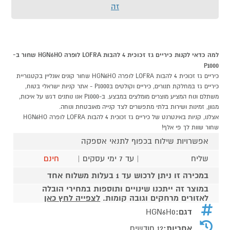
זה
למה כדאי לקנות כיריים גז זכוכית 4 להבות LOFRA לופרה HGN6HO שחור ב-
P1000
כיריים גז זכוכית 4 להבות LOFRA לופרה HGN6HO שחור קונים אונליין בקטגוריית
כיריים גז במחלקת תנורים, כיריים וקולטים בP1000 - אתר קניות ישראלי בטוח,
משתלם ונוח המציע מוצרים מומלצים במבצע. ב-P1000 אנו נותנים דגש על איכות,
מגוון, זמינות ושירות בלתי מתפשרים לצד קנייה מאובטחת ונוחה.
אצלנו, קניות באינטרנט של כיריים גז זכוכית 4 להבות LOFRA לופרה HGN6HO
שחור שוות לך פי אלף!
אפשרויות שילוח בכפוף לתנאי אספקה
שליח
| עד 7 ימי עסקים |
חינם
במכירה זו ניתן לרכוש עד 1 בעלות משלוח אחד
במוצר זה ייתכנו שינויים ותוספות במחירי הובלה
לאזורים מרחקים וגובה קומות.
לצפייה לחץ כאן
דגם:
HGN6H0
אחריות:
12 חודשים