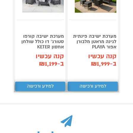
מערכת ישיבה פינתית
מערכת ישיבה קורפו
פינת י
לגינה מראטן מלבורן
סטורג' דו כולל שולחן
ולמרפ
אפור PLAYA
אחסון KETER
PLAYA
קנה עכשיו
קנה עכשיו
קנה 
ב-₪1,999
ב-₪1,199
ב-₪899
למידע ורכישה
למידע ורכישה
ל