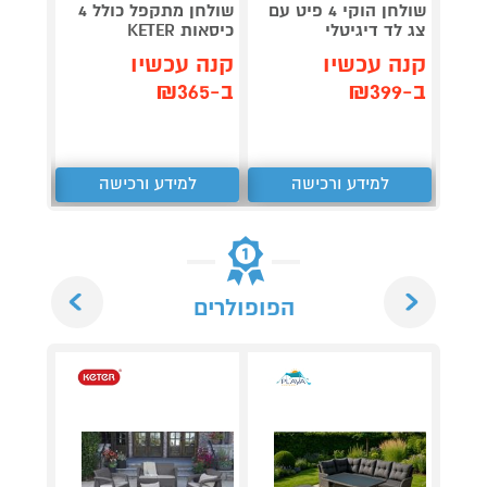
שולחן הוקי 4 פיט עם
שולחן מתקפל כולל 4
OG853
צג לד דיגיטלי
כיסאות KETER
קנה עכשיו
קנה עכשיו
תן 
ב-₪399
ב-₪365
,367
₪
למידע ורכישה
למידע ורכישה
ל
Next
Previous
הפופולרים