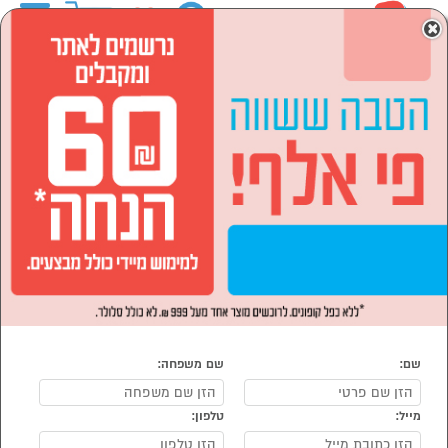
0
×
ראשי
המותגים
Australia-Garden
לבית ולגן
ריהוט חצר וגן
מערכות ישיבה ופינות אוכל
הסתר רשימת קטגוריות
מערכות ישיבה (23)
פינות אוכל לגן (7)
מערכות ישיבה ופינות אוכל Australia-Garden
נמצאו 31 מוצרי מערכות ישיבה ופינות אוכל של Australia-
Garden
מיון:
הפופולרים ביותר
שם:
שם משפחה:
מייל:
טלפון: