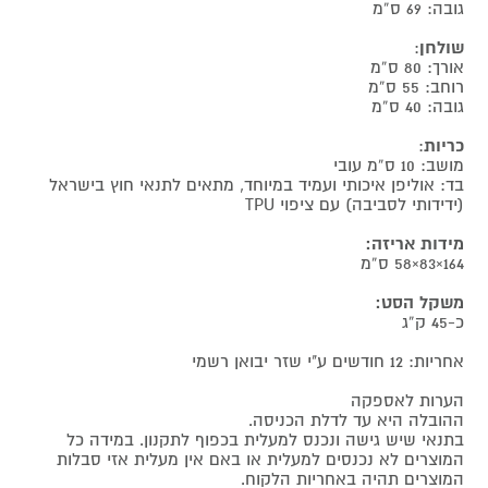
גובה: 69 ס”מ
שולחן
:
אורך: 80 ס”מ
רוחב: 55 ס”מ
גובה: 40 ס”מ
כריות
:
מושב: 10 ס”מ עובי
בד: אוליפן איכותי ועמיד במיוחד, מתאים לתנאי חוץ בישראל
(ידידותי לסביבה) עם ציפוי TPU
מידות אריזה:
164×83×58 ס”מ
משקל הסט:
כ-45 ק”ג
אחריות: 12 חודשים ע"י שזר יבואן רשמי
הערות לאספקה
ההובלה היא עד לדלת הכניסה.
בתנאי שיש גישה ונכנס למעלית בכפוף לתקנון. במידה כל
המוצרים לא נכנסים למעלית או באם אין מעלית אזי סבלות
המוצרים תהיה באחריות הלקוח.