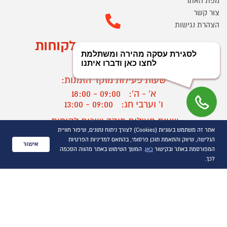
מפת האתר
צור קשר
הצהרת נגישות
מוקד הזמנות ושירות לקוחות
03-9545370
שעות פעילות מוקד הזמנות:
א' - ה':
09:00 - 18:00
ו' וערבי חג:
09:00 - 13:00
שעות פעילות מוקד שירות לקוחות:
אתר זה משתמש בעוגיות (Cookies) לצורך ניתוח נתונים, שיפור חוויית
א' - ד':
09:00 - 16:30
הגלישה, שיווק והתאמת תוכן פרסומי, בהתאם למדיניות הפרטיות
ה :
09:00 - 16:00
אישור
המפורסמת באתר ובקישור
כאן
. המשך השימוש באתר מהווה הסכמה
חול המועד
09:00 - 15:00
לכך.
?
יצירת קשר/ביטול הזמנה