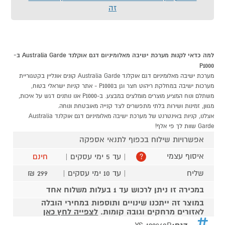
זה
למה כדאי לקנות מערכת ישיבה מאלומיניום דגם אוקלנד Australia Garde ב-
P1000
מערכת ישיבה מאלומיניום דגם אוקלנד Australia Garde קונים אונליין בקטגוריית
מערכות ישיבה במחלקת ריהוט חצר וגן בP1000 - אתר קניות ישראלי בטוח,
משתלם ונוח המציע מוצרים מומלצים במבצע. ב-P1000 אנו נותנים דגש על איכות,
מגוון, זמינות ושירות בלתי מתפשרים לצד קנייה מאובטחת ונוחה.
אצלנו, קניות באינטרנט של מערכת ישיבה מאלומיניום דגם אוקלנד Australia
Garde שוות לך פי אלף!
אפשרויות שילוח בכפוף לתנאי אספקה
איסוף עצמי
| עד 5 ימי עסקים |
חינם
?
שליח
| עד 10 ימי עסקים |
299 ₪
במכירה זו ניתן לרכוש עד 1 בעלות משלוח אחד
במוצר זה ייתכנו שינויים ותוספות במחירי הובלה
לאזורים מרחקים וגובה קומות.
לצפייה לחץ כאן