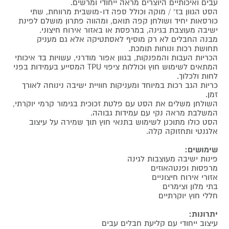
עבים ואיכותיים היוצרים מראה ייחודי ומרשים.
הסט הגוון בז’ / מוקה וכולל ספה דו-מושבית מרווחת, שתי
כורסאות יחיד ושולחן קפה תואם, ומהווה פתרון מושלם לפינת
ישיבה מעוצבת בגינה, במרפסת או באזור אירוח חיצוני.
מבנה החבלים לא רק מוסיף לאסתטיקה אלא גם מעניק
תחושת רכות ונוחות תומכת.
הכריות העבות והמפנקות, בגוון אפור מודרני, עשויות בד איכותי
המתאים לשימוש חוץ וכוללות ציפוי TPU המסייע בעמידות בפני
לחות ולכלוך.
כריות הגב רכות במיוחד ומעניקות חוויית ישיבה נינוחה לאורך
זמן.
השולחן משלים את הסט עם פלטת זכוכית בגימור קרמי יוקרתי,
המשלבת מראה נקי עם עמידות גבוהה.
הסט כולו מתוכנן לשימוש בתנאי חוץ תוך שמירה על עיצוב
אלגנטי ותחזוקה קלה.
שימושים:
פינות ישיבה מעוצבות לגינה
מרפסות ופנטהאוזים
אזורי אירוח חיצוניים
בתי מלון וצימרים
חללי חוץ יוקרתיים
יתרונות:
עיצוב ייחודי עם קליעת חבלים עבים