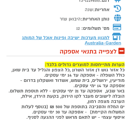
דגם:
YS-122960B
אחריות:
שנה
נותן האחריות:
היבואן שזר
מס' תשלומים:
12
למגוון מערכות ישיבה ופינות אוכל של המותג
Australia-Garden
לצפייה בתנאי אספקה
הערות מתייחסות למוצרים גדולים בלבד:
כל אזור גוש דן אזור השרון ,כל הצפון והגליל עד בית שאן,
כולל השפלה - אספקה עד 14 ימי עסקים.
מודיעין, ירושלים, בית שמש, אשדוד ואשקלון בדרום -
אספקה עד 14 ימי עסקים.
באר שבע, אספקה עד 21 ימי עסקים - ללא תוספת תשלום.
הובלה לישובים מעבר לקו הירוק, בקעת הירדן, אילת,
הערבה מצפה רמון,
ים המלח והסביבה בתוספת של 500 ₪ (בנוסף לעלות
המשלוח הקיימת) - אספקה עד 30 ימי עסקים.
איסוף עצמי - יש לתאם מראש לפני ההגעה לסניף.