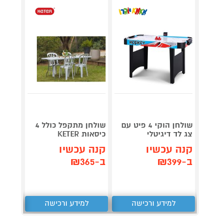
גריל ח
דג
שולחן הוקי 4 פיט עם
שולחן מתקפל כולל 4
OG853
צג לד דיגיטלי
כיסאות KETER
קנה עכשיו
קנה עכשיו
תן 
ב-₪399
ב-₪365
,367
₪
למידע ורכישה
למידע ורכישה
ל