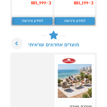
ב-₪1,199
ב-₪1,999
ב-₪899
למידע ורכישה
למידע ורכישה
ל
Next
מוצרים אחרונים שראיתי
מערכת ישיבה