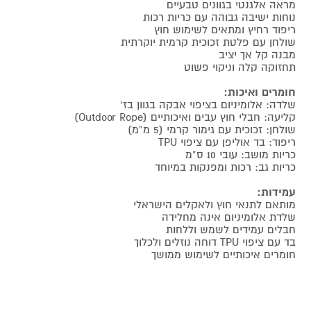
מראה אלגנטי בגוונים טבעיים
נוחות ישיבה גבוהה עם כריות רכות
ריפוד רחיץ ומתאים לשימוש חוץ
שולחן עם פלטת זכוכית קרמית יוקרתית
מבנה קל אך יציב
תחזוקה קלה וניקוי פשוט
חומרים ואיכות:
שלדה: אלומיניום בציפוי אבקה בגוון בז’
קליעה: חבלי חוץ עבים ואיכותיים (Outdoor Rope)
שולחן: זכוכית עם גימור קרמי (5 מ”מ)
ריפוד: בד אוליפן עם ציפוי TPU
כריות מושב: עובי 10 ס”מ
כריות גב: רכות ומפנקות במיוחד
עמידות:
מותאם לתנאי חוץ ולאקלים הישראלי
שלדת אלומיניום אינה מחלידה
חבלים עמידים לשמש וללחות
בד עם ציפוי TPU דוחה נוזלים ולכלוך
חומרים איכותיים לשימוש ממושך