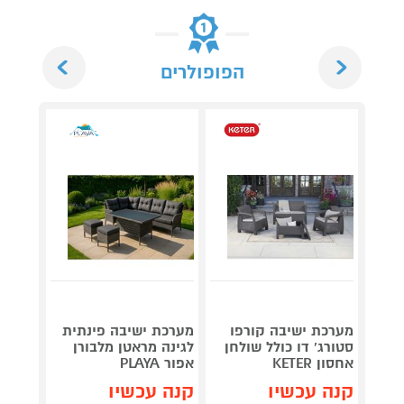
Next
Previous
הפופולרים
מערכת ישיבה קורפו
מערכת ישיבה פינתית
פינת י
סטורג' דו כולל שולחן
לגינה מראטן מלבורן
ולמרפ
אחסון KETER
אפור PLAYA
PLAYA
קנה עכשיו
קנה עכשיו
קנה 