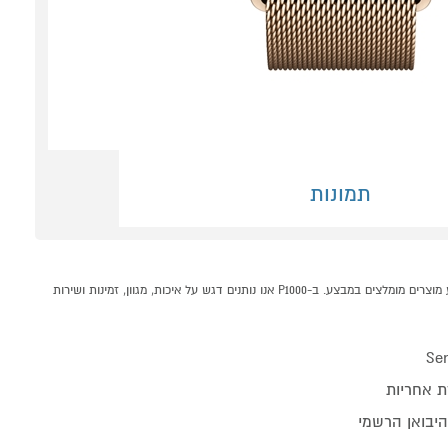
תמונות
שעון Apple 11 Cell 46mm Gold.Titan + Go.M.Loop M/L קונים אונליין בקטגוריית שעונים חכמים במחלקת שעונים חכמים בP1000 - אתר קניות ישראלי בטוח, משתלם ונוח המציע מוצרים מומלצים במבצע. ב-P1000 אנו נותנים דגש על איכות, מגוון, זמינות ושירות
Ser
ת אחריות
 היבואן הרשמי