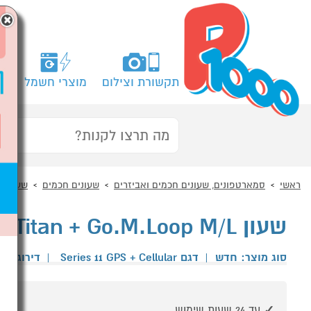
×
תקשורת וצילום
מוצרי חשמל
מח
ראשי
סמארטפונים, שעונים חכמים ואביזרים
שעונים חכמים
שעונים
שעון Apple 11 Cell 46mm Gold.Titan + Go.M.Loop M/L
סוג מוצר: חדש
|
דגם Series 11 GPS + Cellular
|
דירוג גו
עד 24 שעות שימוש