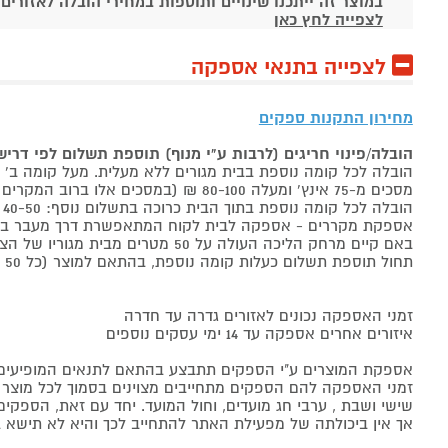
במוצר זה ייתכנו שינויים ותוספות במחירי הובלה לאזורים
לצפייה לחץ כאן
לצפייה בתנאי אספקה
מחירון התקנות ספקים
הובלה/פינוי חריגים (לרבות ע"י מנוף) תוספת תשלום לפי דרי
הובלה לכל קומה נוספת בבית מגורים ללא מעלית. מעל קומה ב' 40-50 ₪ למוצר לבן, 60-80 ₪ למקרר/מקפיא, מסכים עד 65 אינץ' בין 50-80 ₪
מסכים מ-75 אינץ' ומעלה 80-100 ₪ (במסכים אלו ברוב המקרים יידרש מנוף ותחול הוראת הובלה חריגה שלעיל. אם לא יידרש מנוף תחול תוספת הקומות כבר מהקומה הראשונה)
הובלה לכל קומה נוספת בתוך הבית כרוכה בתשלום נוסף: 40-50 ₪ למוצר לבן, 60-80 ₪ למקרר/מקפיא, מסכים עד 65 אינץ' בין 50-80 ₪, מסכים מ-75 אינץ' ומעלה 80-100 ₪.
אספקת מקררים - אספקה לבית לקוח המתאפשרת דרך מעבר בכניסה הראשית עד
באם קיים מרחק הליכה העולה על 50 מטרים מבית מגוריו של הצרכן בשל חניה מרוחקת או חוסר גישה לביתו,
תחול תוספת תשלום כעלות קומה נוספת, בהתאם למוצר (כל 50 מטרים יחשבו כקומה נוספת).
זמני האספקה נכונים לאזורים גדרה עד חדרה
איזורים אחרים אספקה עד 14 ימי עסקים נוספים
אספקת המוצרים ע"י הספקים תתבצע בהתאם לתנאים המופיעים ב
זמני האספקה להם הספקים מתחייבים מצוינים בסמוך לכל מוצר ומו
שישי ושבת , ערבי חג מועדים, וחול המועד. יחד עם זאת, הספ
אך אין ביכולתה של מפעילת האתר להתחייב לכך והיא לא תישא ב