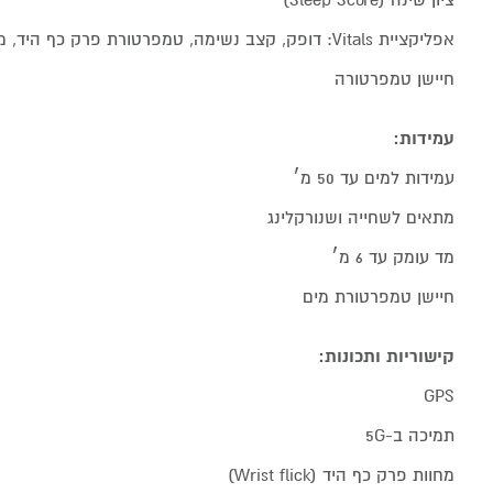
ציון שינה (Sleep Score)
אפליקציית Vitals: דופק, קצב נשימה, טמפרטורת פרק כף היד, משך שינה
חיישן טמפרטורה
עמידות:
עמידות למים עד 50 מ׳
מתאים לשחייה ושנורקלינג
מד עומק עד 6 מ׳
חיישן טמפרטורת מים
קישוריות ותכונות:
GPS
תמיכה ב-5G
מחוות פרק כף היד (Wrist flick)