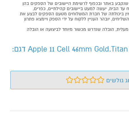
נקבע באתר ובכפוף לרשימת היישובים של הספקים בהן
 עד הבית, יעשה למעט ביישובים קהילתיים, כפרים,
ה ואין ביכולתה של חברת המשלוחים מטעם הספקים לבצע את
שליחים, יובהר העניין ללקוח על ידי הספק ויימצא פתרון
מעלית, הובלה שנדרש מכשור מיוחד לביצועה או הובלה
שעון Apple 11 Cell 46mm Gold.Titan + Go.M.Loop M/Lשעון Apple 11 Cell 46mm Gold.Titan + Go.M.Loop M/L דגם:
ג גולשים