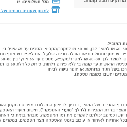
 מרחקים וגובה קומות.
מס' תשלומים:
12
למגוון שעונים חכמים של
שת המוביל
.
 קומה ב' ללא פירוק דלתות, פירוק כל דלת 60 ₪ תוספת למוביל בבית.
דף המכירה של המוצר, בכפוף לביצוע התשלום כמפורט בתקנון האת
צר בזירת המכירות (להלן: "מועדי האספקה"). חישוב מועדי האספקה יה
קים יעשו כמיטב יכולתם להקדים את זמן האספקה. מובהר בזאת כי ה
כל אחריות לאיחור או עיכוב בזמני האספקה מצד הספקים. במקרים א