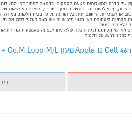
 של חברת המשלוחים מטעם הספקים, בהתאם למחיר דמי המשלוח ש
הירוק, עשוי להיות כרוך בתשלום נוסף . יודגש, משלוח באמצאות שליח
ליישוב או למזכירות היישוב ותתקבל הודעה על כך בבית הלקוח. במיד
בחינה ביטחונית ו/או תנאי מזג אוויר ו/או מצב העלול לסכן את חיי ה
 ללא דמי ביטול.
ו/או מי מטעמם (כגון הובלה שלא ניתן לבצעה באמצעות מדרגות או 
ף ככל ויידרש, על הלקוח
דירו