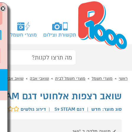
×
תקשורת וצילום
מוצרי חשמל
מח
ראשי
מוצרי חשמל
מוצרי חשמל לבית
שואבי אבק
שואב אבק ידני
שואב רצפות אלחוטי דגם TINECO S9 STEAM טינקו
סוג מוצר: חדש
|
דגם S9 STEAM
|
דירוג גולשים
שואב UNICO
ידני אלחוטי ב
תנועה חלקה ב 360°