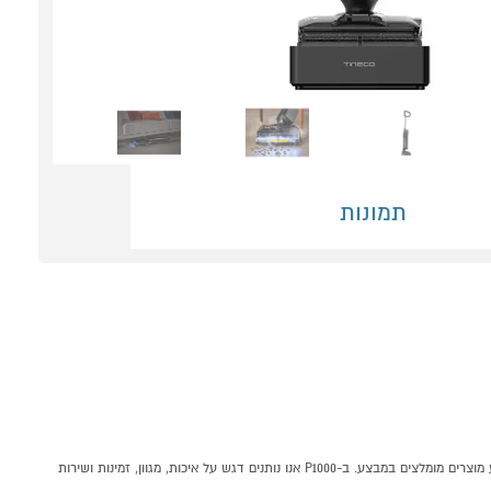
תמונות
שואב רצפות אלחוטי דגם TINECO S9 STEAM טינקו קונים אונליין בקטגוריית שואב אבק ידני במחלקת מוצרי חשמל לבית בP1000 - אתר קניות ישראלי בטוח, משתלם ונוח המציע מוצרים מומלצים במבצע. ב-P1000 אנו נותנים דגש על איכות, מגוון, זמינות ושירות