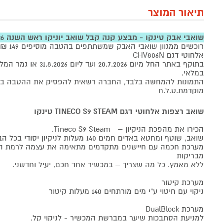
תיאור המוצר
שואבי אבק טינקו - מבצע קנה קבל שואב יוניקו ראש השנה 2026
אלחוטי דגם CHV806N
במלאי.
התמונות להמחשה בלבד, החברה רשאית להפסיק את ההטבה בכל
מוקדמת.ט.ל.ח
שואב רצפות אלחוטי דגם TINECO S9 STEAM טינקו
הכירו את מהפכת הניקיון – Tineco S9 Steam.
שואב, שוטף ומחטא באדים חמים 140 מעלות לניקיון יסודי בכל הבית.
מערכת חכמה עם חיישנים מתקדמים מתאימה את עצמה לרמת הל
מבריקות
ללא מאמץ. כל מה שצריך – במכשיר אחד חכם, יעיל וחדשני.
מערכת קיטור
ניקוי עם חיטוי ע“י מים מורתחים 140 מעלות קיטור
מערכת DualBlock
למניעת הסתבכות שיער במברשת המכשיר - לניקוי קל.