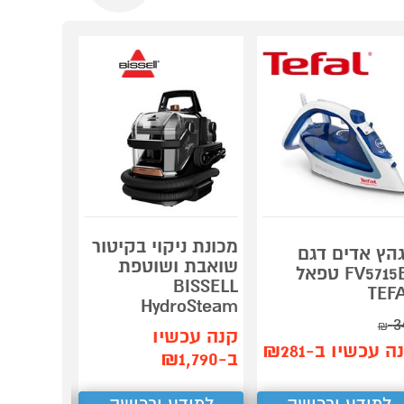
מכונת ניקוי בקיטור
הץ אדים דגם
מגהץ קי
שואבת ושוטפת
FV5715E0 טפאל
BISSELL
TEF
Philips
HydroSteam
3
קנה עכש
₪
קנה עכשיו
ב-₪399
ה עכשיו ב-₪281
ב-₪1,790