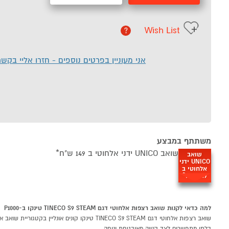
Wish List
?
אני מעוניין בפרטים נוספים - חזרו אליי בקש
משתתף במבצע
שואב UNICO ידני אלחוטי ב 149 ש"ח*
שואב
UNICO ידני
אלחוטי ב
149 ש"ח*
למה כדאי לקנות שואב רצפות אלחוטי דגם TINECO S9 STEAM טינקו ב-P1000
בלתי מתפשרים לצד קנייה מאובטחת ונוחה.