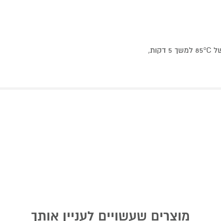
שוטפת את המברשת והצינורות במים ומייבשת אותם באוויר חם של 85°C למשך 5 דקות,
מוצרים שעשויים לעניין אותך