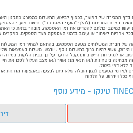
דף המכירה של המוצר, בכפוף לביצוע התשלום כמפורט בתקנון האת
צר בזירת המכירות (להלן: "מועדי האספקה"). חישוב מועדי האספקה יה
קים יעשו כמיטב יכולתם להקדים את זמן האספקה. מובהר בזאת כי ה
כל אחריות לאיחור או עיכוב בזמני האספקה מצד הספקים. במקרים א
 של חברת המשלוחים מטעם הספקים, בהתאם למחיר דמי המשלוח ש
הירוק, עשוי להיות כרוך בתשלום נוסף . יודגש, משלוח באמצאות שליח
ליישוב או למזכירות היישוב ותתקבל הודעה על כך בבית הלקוח. במיד
בחינה ביטחונית ו/או תנאי מזג אוויר ו/או מצב העלול לסכן את חיי ה
 ללא דמי ביטול.
ו/או מי מטעמם (כגון הובלה שלא ניתן לבצעה באמצעות מדרגות או 
ף ככל ויידרש, על הלקוח
דירו