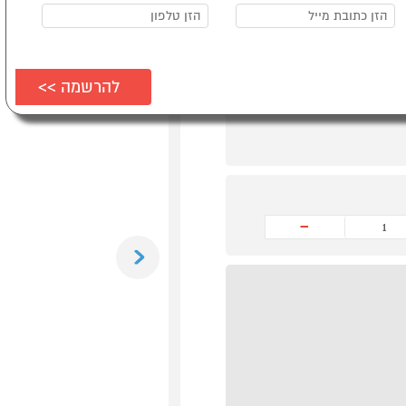
149 ש"ח*
-
Previous