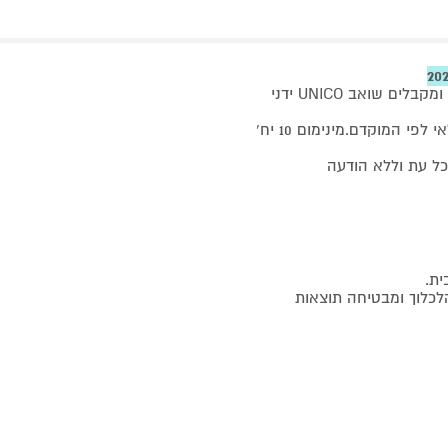
רוכשים ממגוון שואבי האבק שמשתתפים בהטבה מוסיפים 149 ₪ ומקבלים שואב UNICO ידני
בתוקף באתר החל מיום 20.7.2026 ועד ליום 31.8.2026 או גמר המלאי לפי המוקדם.מינימום 10 יח'
 עת וללא הודעה
כלוך ומבטיחה תוצאות