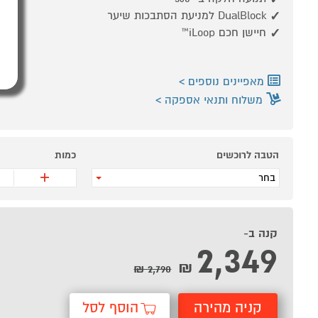
149 ש"ח*
DualBlock למניעת הסתבכות שיער
חיישן חכם iLoop™
מאפיינים נוספים
משלוח ותנאי אספקה
הטבה לרוכשים
כמות
+
בחר
קנה ב-
2,349
₪
2,790 ₪
קניה מהירה
הוסף לסל