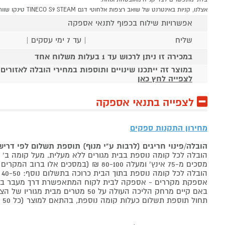
אצלנו, קניות באינטרנט של שואב רצפות אלחוטי דגם TINECO S9 STEAM טינקו שוות לך פי אלף!
אפשרויות שילוח בכפוף לתנאי אספקה
שליח
| עד 7 ימי עסקים |
במכירה זו ניתן לרכוש עד 1 בעלות משלוח אחד
במוצר זה ייתכנו שינויים ותוספות במחירי הובלה לאזורים
לצפייה לחץ כאן
לצפייה בתנאי אספקה
מחירון התקנות ספקים
הובלה/פינוי חריגים (לרבות ע"י מנוף) תוספת תשלום לפי דרי
הובלה לכל קומה נוספת בבית מגורים ללא מעלית. מעל קומה ב' 40-50 ₪ למוצר לבן, 60-80 ₪ למקרר/מקפיא, מסכים עד 65 אינץ' בין 50-80 ₪
מסכים מ-75 אינץ' ומעלה 80-100 ₪ (במסכים אלו ברוב המקרים יידרש מנוף ותחול הוראת הובלה חריגה שלעיל. אם לא יידרש מנוף תחול תוספת הקומות כבר מהקומה הראשונה)
הובלה לכל קומה נוספת בתוך הבית כרוכה בתשלום נוסף: 40-50 ₪ למוצר לבן, 60-80 ₪ למקרר/מקפיא, מסכים עד 65 אינץ' בין 50-80 ₪, מסכים מ-75 אינץ' ומעלה 80-100 ₪.
אספקת מקררים - אספקה לבית לקוח המתאפשרת דרך מעבר בכניסה הראשית עד
באם קיים מרחק הליכה העולה על 50 מטרים מבית מגוריו של הצרכן בשל חניה מרוחקת או חוסר גישה לביתו,
תחול תוספת תשלום כעלות קומה נוספת, בהתאם למוצר (כל 50 מטרים יחשבו כקומה נוספת).