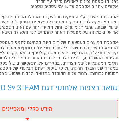
זמני האספקה נכונים לאזורים גדרה עד חדרה
איזורים אחרים אספקה עד 14 ימי עסקים נוספים
אספקת המוצרים ע"י הספקים תתבצע בהתאם לתנאים המופיעים ב
זמני האספקה להם הספקים מתחייבים מצוינים בסמוך לכל מוצר ומו
שישי ושבת , ערבי חג מועדים, וחול המועד. יחד עם זאת, הספ
אך אין ביכולתה של מפעילת האתר להתחייב לכך והיא לא תישא ב
אספקת המוצרים באמצעות שליחים הינה בהתאם לתנאי האספקה
מתבצעת השליחות. משלוח ליישובים חריגים/ מרוחקים/ מעבר לקו 
קיבוצים וכיוצ"ב, בהם עשוי להיות מסופק לסניף הדואר הקרוב 
שליחות המשלוח עד לבית הלקוח, לרבות באזורים המוגבלים לגישה מ
חליפי המקובל על שני הצדדים. במקרים אלו יתאפשר ביטול עסקה
במקרה של הובלה חריגה, על פי שיקול דעתם הבלעדי של הספקים 
לקומות גבוהות), תחול עלות ההובלה במלואה, לרבות שימוש במנו
שואב רצפות אלחוטי דגם TINECO S9 STEAM טינקו - מידע נוסף
מידע כללי ומאפיינים