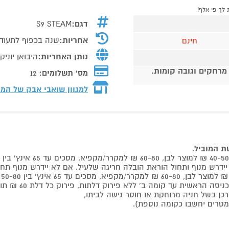
דגם:
S9 STEAM
אחריות:
שנה בכפוף לתעוד
חינם
נותן האחריות:
היבואן יוניק
 מרחקים וגובה קומות.
מס' תשלומים:
12
למגוון שואבי אבק של המ
שת המוביל
.
 קומה ב' ללא פירוק דלתות, פירוק כל דלת 60 ₪ תוספת למוביל בבית.