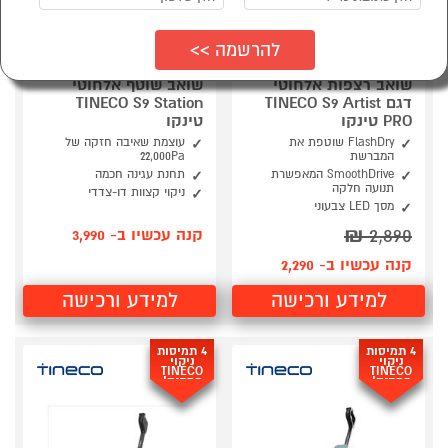
שואב רצפות אלחוטי
שואב שוטף אלחוטי
דגם TINECO S9 Artist
TINECO S9 Station
PRO טינקו
טינקו
FlashDry שוטפת את
עוצמת שאיבה חזקה של
המברשת
22,000Pa
SmoothDrive המאפשרת
תחנת עגינה חכמה
תנועה חלקה
ניקוי קצוות דו-צדדי
מסך LED צבעוני
₪
2,890
קנה עכשיו ב- 3,990
קנה עכשיו ב- 2,290
למידע ורכישה
למידע ורכישה
4 תמיסות
4 תמיסות
ניקוי
ניקוי
TINECO
TINECO
במתנה!
במתנה!