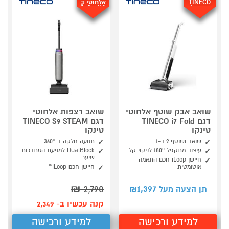
TINECO
אלחוטי ב
במתנה!
149 ש"ח*
שואב אבק שוטף אלחוטי
שואב רצפות אלחוטי
דגם TINECO i7 Fold
דגם TINECO S9 STEAM
טינקו
טינקו
שואב ושוטף 2 ב-1
תנועה חלקה ב 360°
עיצוב מתקפל 180° לניקוי קל
DualBlock למניעת הסתבכות
שיער
חיישן iLoop חכם התאמה
אוטומטית
חיישן חכם iLoop™
₪
2,790
1,397
תן הצעה מעל ₪
קנה עכשיו ב- 2,349
למידע ורכישה
למידע ורכישה