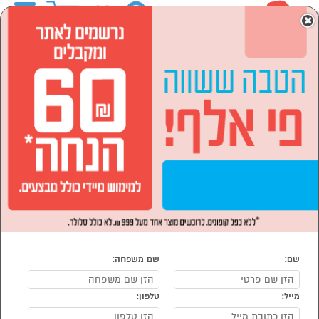
0
×
ראשי
המותגים
Tineco
הסתר רשימת קטגוריות
מוצרי חשמל (6)
Tineco
נמצאו 6 Tineco
מיון:
הפופולרים ביותר
4 תמיסות
4 תמיסות
ניקוי
ניקוי
TINECO
TINECO
במתנה!
במתנה!
שם:
שם משפחה:
מייל:
טלפון: