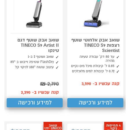
שואב אבק אלחוטי שוטף
שואב אבק שוטף דגם
רצפות TINECO S9
TINECO S9 Artist II
Scientist
טינקו
עד 80 דק' עבודה טעינה
שואב ושוטף 2 ב-1
מהירה
FlashDry שטיפה וייבוש ב 85°
0.85 ל' קיבולת מיכל מים נקיים
עיצוב שטוח 180° לניקוי קל
0.72 ל' קיבולת למים מלוכלכים
₪
2,790
קנה עכשיו ב- 3,590
קנה עכשיו ב- 2,290
למידע ורכישה
למידע ורכישה
4 תמיסות
שואב
ניקוי
UNICO ידני