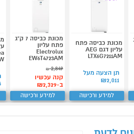
מכונת כביסה 7 ק"ג
ג
מכ
מכונת כביסה פתח
פתח עליון
עליון דגם AEG
Electrolux
ea
LTX6G7211AM
EW6T4723AM
BW
2,849
₪
תן הצעה מעל
ת
קנה עכשיו
₪
2,011
5
ב-₪2,329
למידע ורכישה
למידע ורכישה
נים לדעת