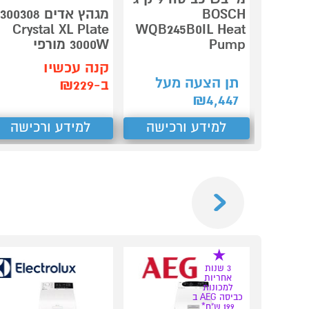
BOSCH
מגהץ אדים 300308
Crystal XL Plate
WQB245B0IL Heat
Pump
3000W מורפי
קנה עכשיו
תן הצעה מעל
ב-₪229
₪
4,447
למידע ורכישה
למידע ורכישה
Previous
3 שנות
אחריות
למכונות
כביסה AEG ב
199 ש"ח*