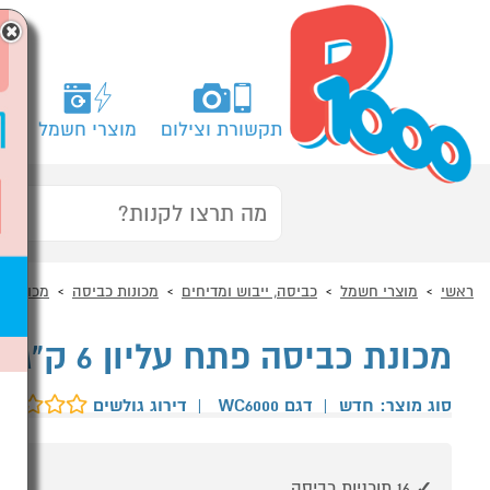
×
תקשורת וצילום
מוצרי חשמל
מח
ראשי
מוצרי חשמל
כביסה, ייבוש ומדיחים
מכונות כביסה
מכונות כ
מכונת כביסה פתח עליון 6 ק"ג CRYSTAL WC6000
סוג מוצר: חדש
|
דגם WC6000
|
דירוג גולשים
16 תוכניות כביסה