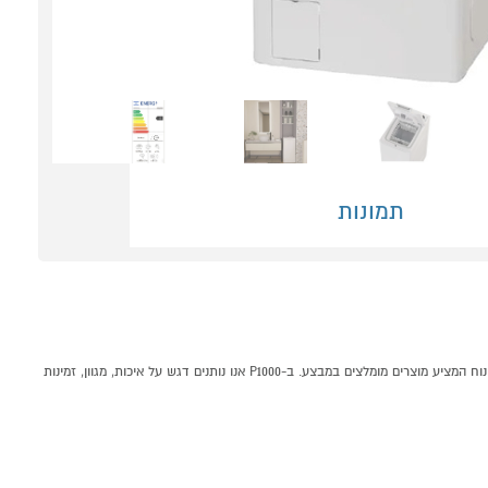
תמונות
מכונת כביסה פתח עליון 6 ק"ג CRYSTAL WC6000 קונים אונליין בקטגוריית מכונות כביסה פתח עליון במחלקת כביסה, ייבוש ומדיחים בP1000 - אתר קניות ישראלי בטוח, משתלם ונוח המציע מוצרים מומלצים במבצע. ב-P1000 אנו נותנים דגש על איכות, מגוון, זמינות