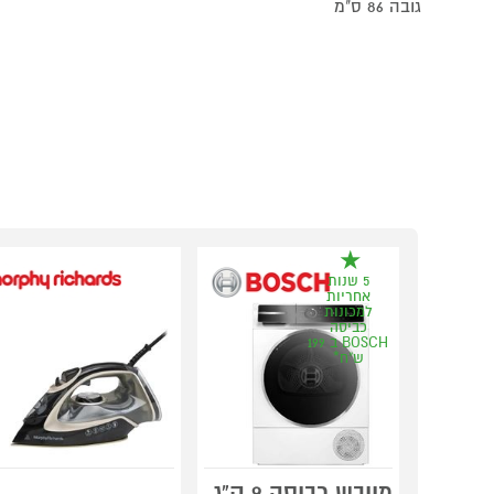
גובה 86 ס"מ
5 שנות
אחריות
למכונות
כביסה
BOSCH ב 199
ש"ח*
מייבש כביסה 9 ק"ג