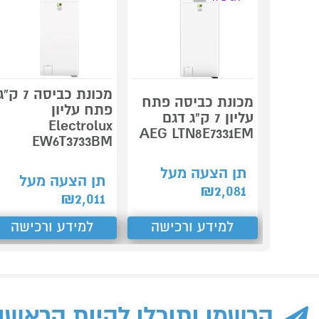
מכונת כביסה 7 ק"
מכונת כביסה פתח
פתח עליון
עליון 7 ק"ג דגם
Electrolux
AEG LTN8E7331EM
EW6T3733BM
תן הצעה מעל
תן הצעה מעל
₪
2,081
₪
2,011
למידע ורכישה
למידע ורכישה
הרשמו ותוכלו להיות הראשו