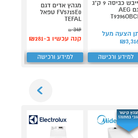
שואב אב
מייבש כביסה 9 ק"ג
מגהץ אדים דגם
חכם שוט
דגם AEG
FV5715E0 טפאל
ONR X1 MAX
T9396OB
TEFAL
3,690
₪
349
₪
ן הצעה מעל
קנה עכש
קנה עכשיו ב-₪281
₪
3,31
ב-₪3,275
למידע ורכישה
למידע ורכישה
למידע
Next
גהץ קיטור
נכי במתנה!
3 שנות
אחריות
למכונות
כב
199 ש"ח*