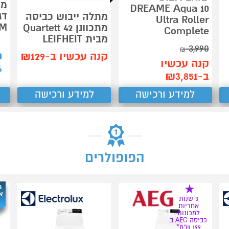
DREAME Aqua 10
מתלה ייבוש כביסה
Ultra Roller
CM
מתכוונן Quartett 42
Complete
מבית LEIFHEIT
3,990
₪
ת
קנה עכשיו ב-₪129
קנה עכשיו
6
ב-₪3,851
למידע ורכישה
למידע ורכישה
הפופולרים
מ
א
3 שנות
אחריות
למכונות
כביסה AEG ב
199 ש"ח*