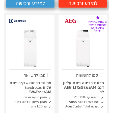
למידע ורכישה
למידע ורכישה
3 שנות אחריות
למכונות כביסה
AEG ב 199
ש"ח*
סמן להשוואה
סמן להשוואה
מכונת כביסה פתח עליון
מכונת כביסה 6 ק"ג פתח
דגם AEG LTX6G6211AM
עליון Electrolux
לבן
EW6T3603AM
סחיטה עד 1200 סל"ד
מנגנון מניעת הצפה
רמת רעש כביסה: 77dBA
מנגנון לאיזון הכביסה בתוף
מערכת AquaControl Total
צג LCD גדול