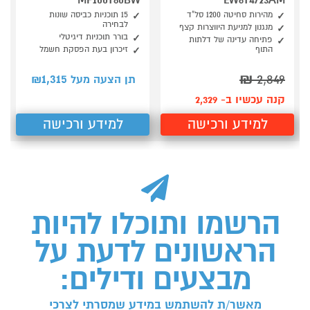
MF100T80BW
EW6T4723AM
מהירות סחיטה 1200 סל"ד
15 תוכניות כביסה שונות
לבחירה
מנגנון למניעת היווצרות קצף
בורר תוכניות דיגיטלי
פתיחה עדינה של דלתות
התוף
זיכרון בעת הפסקת חשמל
1,315
₪
2,849
תן הצעה מעל ₪
קנה עכשיו ב- 2,329
למידע ורכישה
למידע ורכישה
הרשמו ותוכלו להיות
הראשונים לדעת על
מבצעים ודילים:
מאשר/ת להשתמש במידע שמסרתי לצרכי