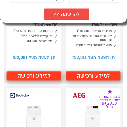
סמן להשוואה
סמן להשוואה
מכונת כביסה 7 ק"ג פתח
מכונת כביסה פתח עליון
עליון Electrolux
7 ק"ג דגם AEG
LTN8E7331EM
EW6T3733BM
מהירות סחיטה 1300 סל"ד
מהירות סחיטה עד 1300 סל"ד
אפשרות התחלה מושהית עד
פונקציית TIME SAVER
20 שעות
טכנולוגיית ÖKOMix
מנוע אינוורטר ללא פחמים
2,081
2,011
תן הצעה מעל ₪
תן הצעה מעל ₪
למידע ורכישה
למידע ורכישה
3 שנות אחריות
למכונות כביסה
AEG ב 199
ש"ח*