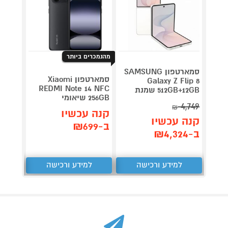
מהנמכרים ביותר
סמארטפון SAMSUNG
סמארטפון Xiaomi
Galaxy Z Flip 8
/512GB
REDMI Note 14 NFC
512GB+12GB שמנת
256GB שיאומי
סמסונ
4,749
₪
קנה עכשיו
קנה 
קנה עכשיו
ב-₪699
ב-₪2,990
ב-₪4,324
למידע ורכישה
למידע ורכישה
ל