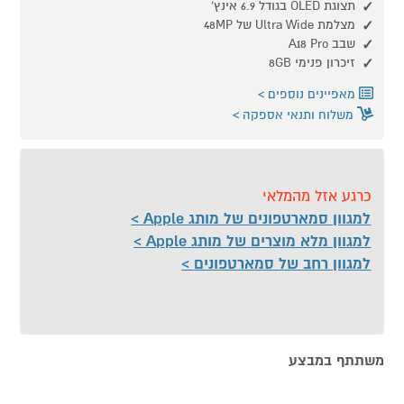
תצוגת OLED בגודל 6.9 אינץ'
מצלמת Ultra Wide של 48MP
שבב A18 Pro
זיכרון פנימי 8GB
מאפיינים נוספים
משלוח ותנאי אספקה
כרגע אזל מהמלאי
למגוון סמארטפונים של מותג Apple
למגוון מלא מוצרים של מותג Apple
למגוון רחב של סמארטפונים
משתתף במבצע