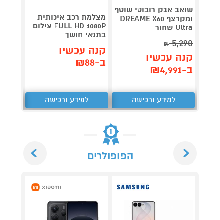
שואב אבק רובוטי שוטף
מצלמת רכב איכותית
ש
ומקרצף DREAME X60
FULL HD 1080P צילום
 46mm
Ultra שחור
בתנאי חושך
miniu
5,290
₪
קנה עכשיו
קנה 
קנה עכשיו
ב-₪88
ב-₪1,649
ב-₪4,991
למידע ורכישה
למידע ורכישה
ל
Next
Previous
הפופולרים