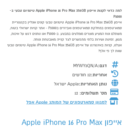
למה כדאי לקנות אייפון Apple iPhone 16 Pro Max 256GB טיטניום טבעי ב-
P1000
אייפון Apple iPhone 16 Pro Max 256GB טיטניום טבעי קונים אונליין בקטגוריית
סמארטפונים במחלקת סמארטפונים ואביזרים בP1000 - אתר קניות ישראלי בטוח,
משתלם ונוח המציע מוצרים מומלצים במבצע. ב-P1000 אנו נותנים דגש על איכות,
מגוון, זמינות ושירות בלתי מתפשרים לצד קנייה מאובטחת ונוחה.
אצלנו, קניות באינטרנט של אייפון Apple iPhone 16 Pro Max 256GB טיטניום טבעי
שוות לך פי אלף!
דגם:
MYWY3QN/A
אחריות:
12 חודשים
נותן האחריות:
Apple ישראל
מס' תשלומים:
12
למגוון סמארטפונים של המותג
Apple אפל
אייפון Apple iPhone 16 Pro Max