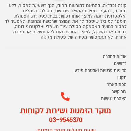
קונה נכבד/ה, בהתאם להוראות החוק, הנך רשאי/ת למסור, ללא
תמורה, במעמד מסירת המוצר שרכשת, פסולת חשמלית
ואלקטרונית דומה למוצר אותו רכשת בבית עסק זה. הפסולת
תימסר למוביל שיספק לך את המוצר שרכשת ומחובתו לאפשר לך
למסור במועד האספקה פסולת ציוד חשמלי ואלקטרוני דומה,
בכמות או במשקל, למוצר החדש וזאת ללא תשלום או תמורה
אחרת. לא תתאפשר מסירה של פסולת מזיקה
אודות החברה
דרושים
מדיניות פרטיות ואבטחת מידע
תקנון
מפת האתר
צור קשר
הצהרת נגישות
מוקד הזמנות ושירות לקוחות
03-9545370
שעות פעילות מוקד הזמנות: