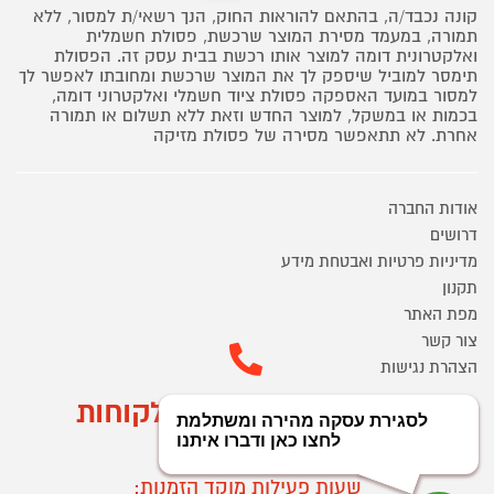
קונה נכבד/ה, בהתאם להוראות החוק, הנך רשאי/ת למסור, ללא
תמורה, במעמד מסירת המוצר שרכשת, פסולת חשמלית
ואלקטרונית דומה למוצר אותו רכשת בבית עסק זה. הפסולת
תימסר למוביל שיספק לך את המוצר שרכשת ומחובתו לאפשר לך
למסור במועד האספקה פסולת ציוד חשמלי ואלקטרוני דומה,
בכמות או במשקל, למוצר החדש וזאת ללא תשלום או תמורה
אחרת. לא תתאפשר מסירה של פסולת מזיקה
אודות החברה
דרושים
מדיניות פרטיות ואבטחת מידע
תקנון
מפת האתר
צור קשר
הצהרת נגישות
מוקד הזמנות ושירות לקוחות
03-9545370
שעות פעילות מוקד הזמנות: