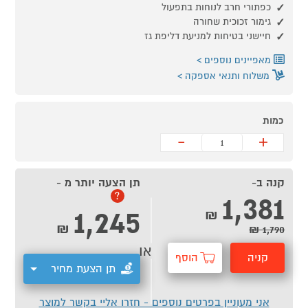
כפתורי חרב לנוחות בתפעול
גימור זכוכית שחורה
חיישני בטיחות למניעת דליפת גז
מאפיינים נוספים
משלוח ותנאי אספקה
כמות
-
+
קנה ב-
תן הצעה יותר מ -
1,381
?
1,245
₪
₪
1,790 ₪
או
קניה
הוסף
תן הצעת מחיר
מהירה
לסל
אני מעוניין בפרטים נוספים - חזרו אליי בקשר למוצר