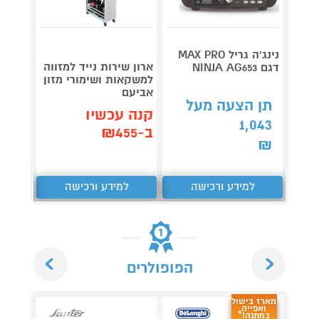
נינג’ה גריל MAX PRO
ארון שירות נייד למזווה
שואב 
דגם NINJA AG653
למשקאות ושימורי מזון
רובוט
אביעם
REAME L40
תן הצעה מעל
קנה עכשיו
קנה 
1,043
ב-₪455
ב-₪2,290
₪
למידע ורכישה
למידע ורכישה
ל
Next
Previous
הפופולרים
מארז בישול
ואפייה
במתנה!*