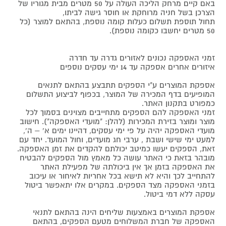
באם קיים מרחק הליכה העולה על 50 מטרים מבית מגוריו של
הצרכן בשל חניה מרוחקת או חוסר גישה לביתו,
תחול תוספת תשלום כעלות קומה נוספת, בהתאם למוצר (כל
50 מטרים יחשבו כקומה נוספת).
זמני האספקה נכונים לאזורים גדרה עד חדרה
איזורים אחרים אספקה עד 14 ימי עסקים נוספים
אספקת המוצרים ע"י הספקים תתבצע בהתאם לתנאים
המופיעים בדף המכירה של המוצר, בכפוף לביצוע התשלום
כמפורט בתקנון האתר.
זמני האספקה להם הספקים מתחייבים מצוינים בסמוך לכל
מוצר ומוצר בזירת המכירות (להלן: "מועדי האספקה"). חישוב
מועדי האספקה יהיה על פי ימי עסקים, דהיינו ימים א' – ה',
למעט ימי שישי ושבת , ערבי חג מועדים, וחול המועד. יחד עם
זאת, הספקים יעשו כמיטב יכולתם להקדים את זמן האספקה.
מובהר בזאת כי האתר עושה כל מאמץ מול הספקים להבטיח
את האספקה בזמן אך אין ביכולתה של מפעילת האתר
להתחייב לכך והיא לא תישא בכל אחריות לאיחור או עיכוב
בזמני האספקה מצד הספקים. במקרים אלו יתאפשר ביטול
עסקה ללא דמי ביטול.
אספקת המוצרים באמצעות שליחים הינה בהתאם לתנאי
האספקה של חברת המשלוחים מטעם הספקים, בהתאם