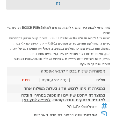
זה
למה כדאי לקנות כיריים גז 4 להבות 60 ס"מ BOSCH POH6B6K30Y זכוכית ב-
P1000
כיריים גז 4 להבות 60 ס"מ BOSCH POH6B6K30Y זכוכית קונים אונליין בקטגוריית
כיריים גז במחלקת תנורים, כיריים וקולטים בP1000 - אתר קניות ישראלי בטוח,
משתלם ונוח המציע מוצרים מומלצים במבצע. ב-P1000 אנו נותנים דגש על איכות,
מגוון, זמינות ושירות בלתי מתפשרים לצד קנייה מאובטחת ונוחה.
אצלנו, קניות באינטרנט של כיריים גז 4 להבות 60 ס"מ BOSCH POH6B6K30Y
זכוכית שוות לך פי אלף!
אפשרויות שילוח בכפוף לתנאי אספקה
שליח
| עד 7 ימי עסקים |
חינם
במכירה זו ניתן לרכוש עד 1 בעלות משלוח אחד
במוצר זה ייתכנו שינויים ותוספות במחירי הובלה
לאזורים מרחקים וגובה קומות.
לצפייה לחץ כאן
דגם:
POH6B6K30Y
אחריות:
שנה בכפוף לתעודת האחריות