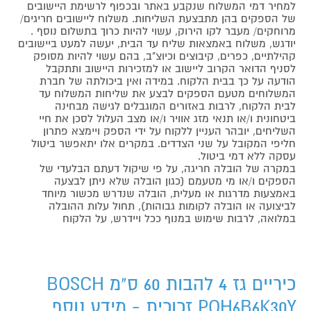
למחיר דמי המשלוח שנקבע באתר ובכפוף לרשימת היישובים
של הספקים בהן מתבצעת השליחות. משלוח ליישובים חריגים/
מרוחקים/ מעבר לקו הירוק, עשוי להיות כרוך בתשלום נוסף .
יודגש, משלוח באמצאות שליח עד הבית, יעשה למעט ביישובים
קהילתיים, כפרים, קיבוצים וכיוצ"ב, בהם עשוי להיות מסופק
לסניף הדואר הקרוב ליישוב או למזכירות היישוב ותתקבל
הודעה על כך בבית הלקוח. במידה ואין ביכולתה של חברת
המשלוחים מטעם הספקים לבצע את שליחות המשלוח עד
לבית הלקוח, לרבות באזורים המוגבלים לגישה מבחינה
ביטחונית ו/או תנאי מזג אוויר ו/או מצב העלול לסכן את חיי
השליחים, יובהר העניין ללקוח על ידי הספק ויימצא פתרון
חליפי המקובל על שני הצדדים. במקרים אלו יתאפשר ביטול
עסקה ללא דמי ביטול.
במקרה של הובלה חריגה, על פי שיקול דעתם הבלעדי של
הספקים ו/או מי מטעמם (כגון הובלה שלא ניתן לבצעה
באמצעות מדרגות או מעלית, הובלה שנדרש מכשור מיוחד
לביצועה או הובלה לקומות גבוהות), תחול עלות ההובלה
במלואה, לרבות שימוש במנוף ככל ויידרש, על הלקוח
כיריים גז 4 להבות 60 ס"מ BOSCH
POH6B6K30Y זכוכית - מידע נוסף