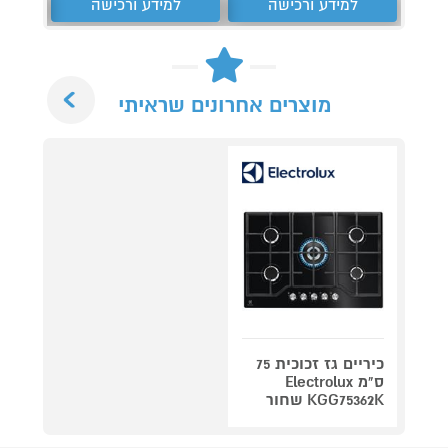
למידע ורכישה
למידע ורכישה
ל
Next
מוצרים אחרונים שראיתי
כיריים גז זכוכית 75
ס"מ Electrolux
KGG75362K שחור