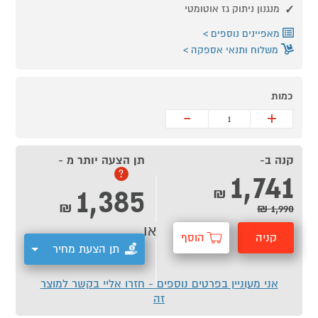
מנגנון ניתוק גז אוטומטי
מאפיינים נוספים
משלוח ותנאי אספקה
כמות
-
+
קנה ב-
תן הצעה יותר מ -
1,741
?
1,385
₪
₪
1,990 ₪
או
קניה
הוסף
תן הצעת מחיר
מהירה
לסל
אני מעוניין בפרטים נוספים - חזרו אליי בקשר למוצר
זה