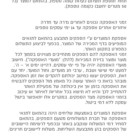
תחול תוספת תשלום כעלות קומה נוספת, בהתאם למוצר (כל
50 מטרים יחשבו כקומה נוספת).
זמני האספקה נכונים לאזורים גדרה עד חדרה
איזורים אחרים אספקה עד 14 ימי עסקים נוספים
אספקת המוצרים ע"י הספקים תתבצע בהתאם לתנאים
המופיעים בדף המכירה של המוצר, בכפוף לביצוע התשלום
כמפורט בתקנון האתר.
זמני האספקה להם הספקים מתחייבים מצוינים בסמוך לכל
מוצר ומוצר בזירת המכירות (להלן: "מועדי האספקה"). חישוב
מועדי האספקה יהיה על פי ימי עסקים, דהיינו ימים א' – ה',
למעט ימי שישי ושבת , ערבי חג מועדים, וחול המועד. יחד עם
זאת, הספקים יעשו כמיטב יכולתם להקדים את זמן האספקה.
מובהר בזאת כי האתר עושה כל מאמץ מול הספקים להבטיח
את האספקה בזמן אך אין ביכולתה של מפעילת האתר
להתחייב לכך והיא לא תישא בכל אחריות לאיחור או עיכוב
בזמני האספקה מצד הספקים. במקרים אלו יתאפשר ביטול
עסקה ללא דמי ביטול.
אספקת המוצרים באמצעות שליחים הינה בהתאם לתנאי
האספקה של חברת המשלוחים מטעם הספקים, בהתאם
למחיר דמי המשלוח שנקבע באתר ובכפוף לרשימת היישובים
של הספקים בהן מתבצעת השליחות. משלוח ליישובים חריגים/