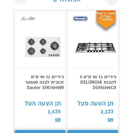
מארז בישול
ואפייה
במתנה!*
כיריים גז 90 ס"מ 5
כיריים גז 90 ס"מ
להבות DELONGHI
זכוכית לבנה סאוטר
ס"
DGH3290CX
Sauter SHG9095W
K6B6K40Y
תן הצעה מעל
תן הצעה מעל
תן 
,663
1,635
2,133
₪
₪
₪