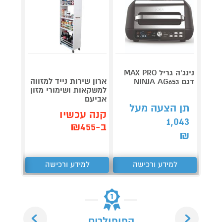
נינג’ה גריל MAX PRO
ארון שירות נייד למזווה
דגם NINJA AG653
EEBOT
למשקאות ושימורי מזון
X11 ברונזה
אביעם
3,999
תן הצעה מעל
קנה עכשיו
1,043
קנה 
ב-₪455
ב-₪3,840
₪
למידע ורכישה
למידע ורכישה
ל
Next
Previous
הפופולרים