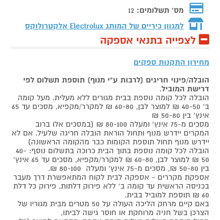
מס' תשלומים:
12
למגוון כיריים של המותג
Electrolux אלקטרולוקס
לצפייה בתנאי אספקה
מחירון התקנות ספקים
הובלה/פינוי חריגים (לרבות ע"י מנוף) תוספת תשלום לפי
דרישת המוביל
.
הובלה לכל קומה נוספת בבית מגורים ללא מעלית. מעל קומה
ב' 40-50 ₪ למוצר לבן, 60-80 ₪ למקרר/מקפיא, מסכים עד 65
אינץ' בין 50-80 ₪
מסכים מ-75 אינץ' ומעלה 80-100 ₪ (במסכים אלו ברוב
המקרים יידרש מנוף ותחול הוראת הובלה חריגה שלעיל. אם לא
יידרש מנוף תחול תוספת הקומות כבר מהקומה הראשונה)
הובלה לכל קומה נוספת בתוך הבית כרוכה בתשלום נוסף: 40-
50 ₪ למוצר לבן, 60-80 ₪ למקרר/מקפיא, מסכים עד 65 אינץ'
בין 50-80 ₪, מסכים מ-75 אינץ' ומעלה 80-100 ₪.
אספקת מקררים - אספקה לבית לקוח המתאפשרת דרך מעבר
בכניסה הראשית עד קומה ב' ללא פירוק דלתות, פירוק כל דלת
60 ₪ תוספת למוביל בבית.
באם קיים מרחק הליכה העולה על 50 מטרים מבית מגוריו של
הצרכן בשל חניה מרוחקת או חוסר גישה לביתו,