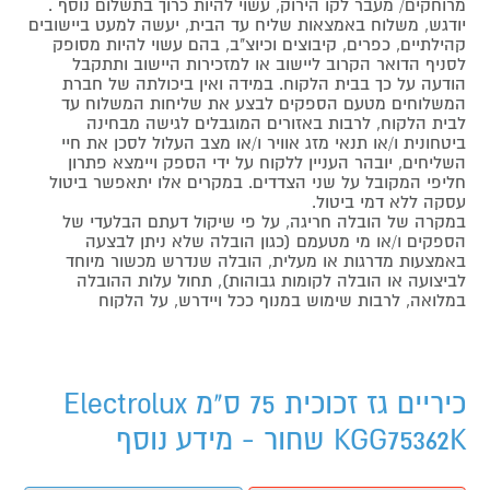
מרוחקים/ מעבר לקו הירוק, עשוי להיות כרוך בתשלום נוסף .
יודגש, משלוח באמצאות שליח עד הבית, יעשה למעט ביישובים
קהילתיים, כפרים, קיבוצים וכיוצ"ב, בהם עשוי להיות מסופק
לסניף הדואר הקרוב ליישוב או למזכירות היישוב ותתקבל
הודעה על כך בבית הלקוח. במידה ואין ביכולתה של חברת
המשלוחים מטעם הספקים לבצע את שליחות המשלוח עד
לבית הלקוח, לרבות באזורים המוגבלים לגישה מבחינה
ביטחונית ו/או תנאי מזג אוויר ו/או מצב העלול לסכן את חיי
השליחים, יובהר העניין ללקוח על ידי הספק ויימצא פתרון
חליפי המקובל על שני הצדדים. במקרים אלו יתאפשר ביטול
עסקה ללא דמי ביטול.
במקרה של הובלה חריגה, על פי שיקול דעתם הבלעדי של
הספקים ו/או מי מטעמם (כגון הובלה שלא ניתן לבצעה
באמצעות מדרגות או מעלית, הובלה שנדרש מכשור מיוחד
לביצועה או הובלה לקומות גבוהות), תחול עלות ההובלה
במלואה, לרבות שימוש במנוף ככל ויידרש, על הלקוח
כיריים גז זכוכית 75 ס"מ Electrolux
KGG75362K שחור - מידע נוסף