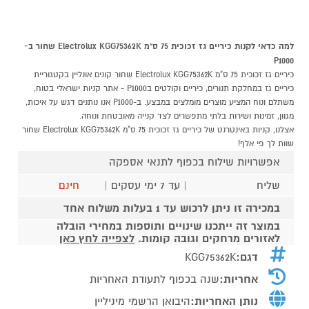
למה כדאי לקנות כיריים גז זכוכית 75 ס"מ Electrolux KGG75362K שחור ב-
P1000
כיריים גז זכוכית 75 ס"מ Electrolux KGG75362K שחור קונים אונליין בקטגוריית
כיריים גז במחלקת תנורים, כיריים וקולטים בP1000 - אתר קניות ישראלי בטוח,
משתלם ונוח המציע מוצרים מומלצים במבצע. ב-P1000 אנו נותנים דגש על איכות,
מגוון, זמינות ושירות בלתי מתפשרים לצד קנייה מאובטחת ונוחה.
אצלנו, קניות באינטרנט של כיריים גז זכוכית 75 ס"מ Electrolux KGG75362K שחור
שוות לך פי אלף!
אפשרויות שילוח בכפוף לתנאי אספקה
שליח
| עד 7 ימי עסקים |
חינם
במכירה זו ניתן לרכוש עד 1 בעלות משלוח אחד
במוצר זה ייתכנו שינויים ותוספות במחירי הובלה
לאזורים מרחקים וגובה קומות.
לצפייה לחץ כאן
דגם:
KGG75362K
אחריות:
שנה בכפוף לתעודת האחריות
נותן האחריות:
היבואן הרשמי מיניליין