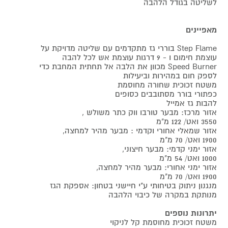
לשליטה בגודל הלהבה
מאפיינים
Step Flame בוררי גז מתקדמים עם שליטה מדויקת על
עוצמת חימום ו - 9 דרגות עוצמת אש לכל להבה
Speed Burner מכוון את הלבה אל תחתית המחבת כדי
לספק חום במהירות וביעילות
משטח זכוכית שחורה מחוסמת
כפתורי בורר מסתובבים כסופים
להבות גז אמייל
אזור מרכז: מבער טורבו ווק כתר משולש ,
3550 ואט/ 122 מ"מ
אזור שמאלי אחורי וקדמי : מבער מהיר למחצה,
1900 ואט/ 70 מ"מ
אזור ימני קדמי: מבער חיצוני,
1000 ואט/ 54 מ"מ
אזור ימני אחורי: מבער מהיר למחצה,
1900 ואט/ 70 מ"מ
מנגנון ניתוק בטיחותי ע"י חיישני בטחון: אספקת הגז
מנותקת במקרה של כיבוי הלהבה
יתרונות נוספים
משטח זכוכית מחוסמת קל לניקוי