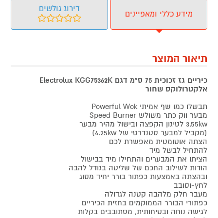
דירוג גולשים
מידע כללי ומאפיינים
תיאור המוצר
כיריים גז זכוכית 75 ס"מ דגם Electrolux KGG75362K
אלקטרולוקס שחור
תבשלו כמו שף אמיתי Powerful Wok
מבער ווק כתר משולש Speed Burner
3.55kw לטיגון הקפצה ובישול מהיר מבער
(מקביל למבער סטנדרטי של 4.25kw)
הצתה אוטומטית מאפשרת לכם
להתחיל לבשל מיד
הציתו את המבערים והתחילו מיד בבישול
הודות לשילוב החכם של שליטה בגודל להבה
ובהצתה באמצעות כפתור בורר יחיד מסוג
לחץ-וסובב
מעבר חלק מלהבה קטנה לגדולה
כפתורי הבורר הממוקמים בחזית הכיריים
לגישה נוחה ובטיחותית, מסתובבים בקלות