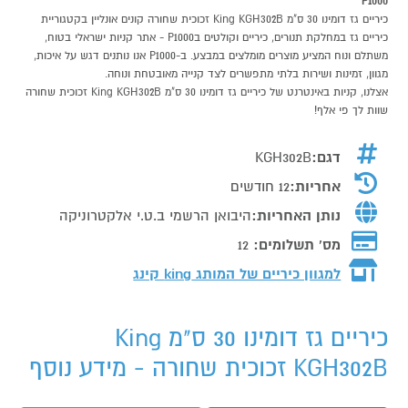
P1000
כיריים גז דומינו 30 ס"מ King KGH302B זכוכית שחורה קונים אונליין בקטגוריית
כיריים גז במחלקת תנורים, כיריים וקולטים בP1000 - אתר קניות ישראלי בטוח,
משתלם ונוח המציע מוצרים מומלצים במבצע. ב-P1000 אנו נותנים דגש על איכות,
מגוון, זמינות ושירות בלתי מתפשרים לצד קנייה מאובטחת ונוחה.
אצלנו, קניות באינטרנט של כיריים גז דומינו 30 ס"מ King KGH302B זכוכית שחורה
שוות לך פי אלף!
דגם:
KGH302B
אחריות:
12 חודשים
נותן האחריות:
היבואן הרשמי ב.ט.י אלקטרוניקה
מס' תשלומים:
12
למגוון כיריים של המותג
king קינג
כיריים גז דומינו 30 ס"מ King
KGH302B זכוכית שחורה - מידע נוסף