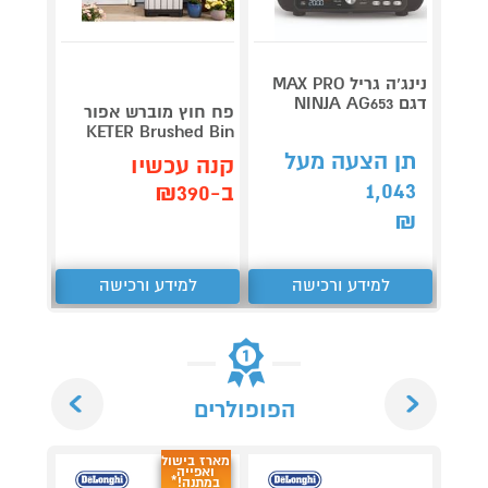
נינג’ה גריל MAX PRO
דגם NINJA AG653
Roller
פח חוץ מוברש אפור
plete
KETER Brushed Bin
3,990
תן הצעה מעל
קנה עכשיו
1,043
קנה 
ב-₪390
ב-₪3,851
₪
למידע ורכישה
למידע ורכישה
ל
Next
Previous
הפופולרים
מארז בישול
ואפייה
במתנה!*