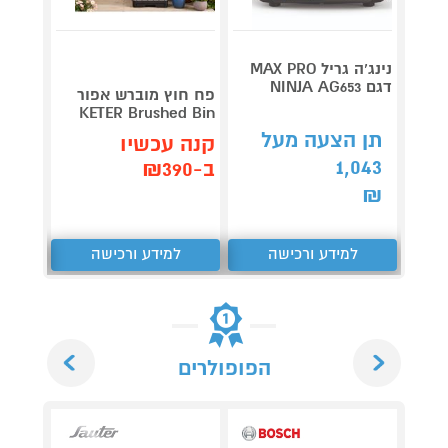
נינג’ה גריל MAX PRO
דגם NINJA AG653
Roller
פח חוץ מוברש אפור
plete
KETER Brushed Bin
3,990
תן הצעה מעל
קנה עכשיו
1,043
קנה 
ב-₪390
ב-₪3,851
₪
למידע ורכישה
למידע ורכישה
ל
Next
Previous
הפופולרים