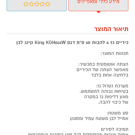
מידע כללי ומאפיינים
תיאור המוצר
כיריים גז 4 להבות 60 ס"מ דגם King KGH614W קינג לבן
תכונות המוצר:
הצתה אוטומטית במכשיר:
מאפשר הצתה של הכיריים
בלחיצה אחת בלבד
מערכת נטרול גז:
בטיחות גבוהה למשתמש.
מונע דליפות גז במקרה
של כיבוי להבה.
סוג משטח:
אמייל לבן משטח עמיד ומסוגנן
תמיכה לסירים
אמייל יציבות מקסימלית לכל סוגי הסירים והמחבתות