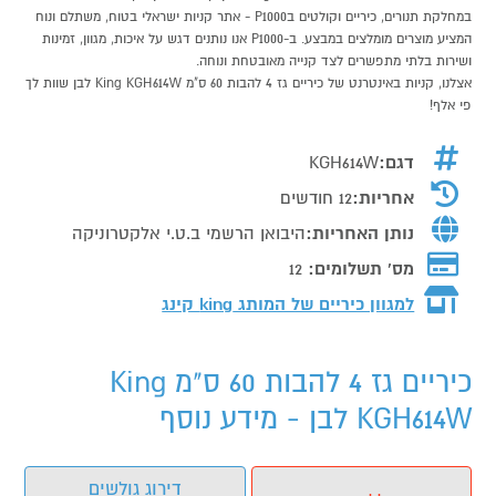
במחלקת תנורים, כיריים וקולטים בP1000 - אתר קניות ישראלי בטוח, משתלם ונוח
המציע מוצרים מומלצים במבצע. ב-P1000 אנו נותנים דגש על איכות, מגוון, זמינות
ושירות בלתי מתפשרים לצד קנייה מאובטחת ונוחה.
אצלנו, קניות באינטרנט של כיריים גז 4 להבות 60 ס"מ King KGH614W לבן שוות לך
פי אלף!
דגם:
KGH614W
אחריות:
12 חודשים
נותן האחריות:
היבואן הרשמי ב.ט.י אלקטרוניקה
מס' תשלומים:
12
למגוון כיריים של המותג
king קינג
כיריים גז 4 להבות 60 ס"מ King
KGH614W לבן - מידע נוסף
דירוג גולשים