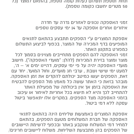
תחול תוספת תשלום כעלות קומה נוספת, בהתאם למוצר (כל
50 מטרים יחשבו כקומה נוספת).
זמני האספקה נכונים לאזורים גדרה עד חדרה
איזורים אחרים אספקה עד 14 ימי עסקים נוספים
אספקת המוצרים ע"י הספקים תתבצע בהתאם לתנאים
המופיעים בדף המכירה של המוצר, בכפוף לביצוע התשלום
כמפורט בתקנון האתר.
זמני האספקה להם הספקים מתחייבים מצוינים בסמוך לכל
מוצר ומוצר בזירת המכירות (להלן: "מועדי האספקה"). חישוב
מועדי האספקה יהיה על פי ימי עסקים, דהיינו ימים א' – ה',
למעט ימי שישי ושבת , ערבי חג מועדים, וחול המועד. יחד עם
זאת, הספקים יעשו כמיטב יכולתם להקדים את זמן האספקה.
מובהר בזאת כי האתר עושה כל מאמץ מול הספקים להבטיח
את האספקה בזמן אך אין ביכולתה של מפעילת האתר
להתחייב לכך והיא לא תישא בכל אחריות לאיחור או עיכוב
בזמני האספקה מצד הספקים. במקרים אלו יתאפשר ביטול
עסקה ללא דמי ביטול.
אספקת המוצרים באמצעות שליחים הינה בהתאם לתנאי
האספקה של חברת המשלוחים מטעם הספקים, בהתאם
למחיר דמי המשלוח שנקבע באתר ובכפוף לרשימת היישובים
של הספקים בהן מתבצעת השליחות. משלוח ליישובים חריגים/