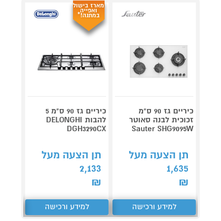
מארז בישול
ואפייה
במתנה!*
כיריים גז 90 ס"מ
כיריים גז 90 ס"מ 5
זכוכית לבנה סאוטר
להבות DELONGHI
G755B
Sauter SHG9095W
DGH3290CX
שחור
תן הצעה מעל
תן הצעה מעל
תן 
,315
2,133
1,635
₪
₪
₪
למידע ורכישה
למידע ורכישה
ל