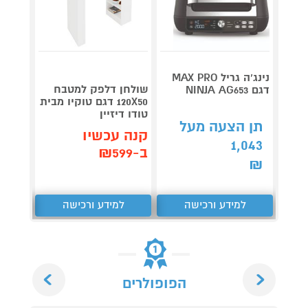
נינג’ה גריל MAX PRO
שולחן דלפק למטבח
דגם NINJA AG653
Roller
120X50 דגם טוקיו מבית
plete
טודו דיזיין
3,990
תן הצעה מעל
קנה עכשיו
1,043
קנה 
ב-₪599
ב-₪3,851
₪
למידע ורכישה
למידע ורכישה
ל
Next
Previous
הפופולרים