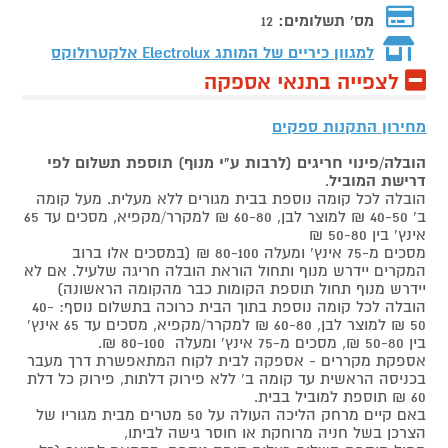
מס' תשלומים:
12
למגוון כיריים של המותג
Electrolux אלקטרולוקס
לצפייה בתנאי אספקה
מחירון התקנות ספקים
הובלה/פינוי חריגים (לרבות ע"י מנוף) תוספת תשלום לפי
דרישת המוביל
.
הובלה לכל קומה נוספת בבית מגורים ללא מעלית. מעל קומה
ב' 40-50 ₪ למוצר לבן, 60-80 ₪ למקרר/מקפיא, מסכים עד 65
אינץ' בין 50-80 ₪
מסכים מ-75 אינץ' ומעלה 80-100 ₪ (במסכים אלו ברוב
המקרים יידרש מנוף ותחול הוראת הובלה חריגה שלעיל. אם לא
יידרש מנוף תחול תוספת הקומות כבר מהקומה הראשונה)
הובלה לכל קומה נוספת בתוך הבית כרוכה בתשלום נוסף: 40-
50 ₪ למוצר לבן, 60-80 ₪ למקרר/מקפיא, מסכים עד 65 אינץ'
בין 50-80 ₪, מסכים מ-75 אינץ' ומעלה 80-100 ₪.
אספקת מקררים - אספקה לבית לקוח המתאפשרת דרך מעבר
בכניסה הראשית עד קומה ב' ללא פירוק דלתות, פירוק כל דלת
60 ₪ תוספת למוביל בבית.
באם קיים מרחק הליכה העולה על 50 מטרים מבית מגוריו של
הצרכן בשל חניה מרוחקת או חוסר גישה לביתו,