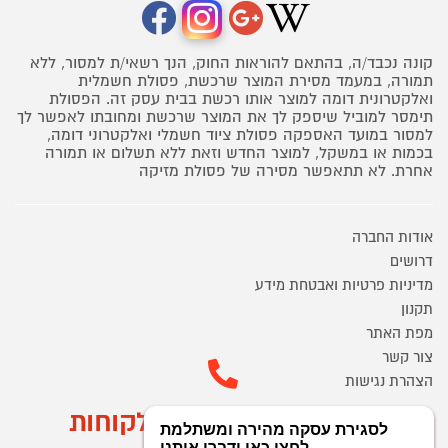
קונה נכבד/ה, בהתאם להוראות החוק, הנך רשאי/ת למסור, ללא
תמורה, במעמד מסירת המוצר שרכשת, פסולת חשמלית
ואלקטרונית דומה למוצר אותו רכשת בבית עסק זה. הפסולת
תימסר למוביל שיספק לך את המוצר שרכשת ומחובתו לאפשר לך
למסור במועד האספקה פסולת ציוד חשמלי ואלקטרוני דומה,
בכמות או במשקל, למוצר החדש וזאת ללא תשלום או תמורה
אחרת. לא תתאפשר מסירה של פסולת מזיקה
אודות החברה
דרושים
מדיניות פרטיות ואבטחת מידע
תקנון
מפת האתר
צור קשר
הצהרת נגישות
מוקד הזמנות ושירות לקוחות