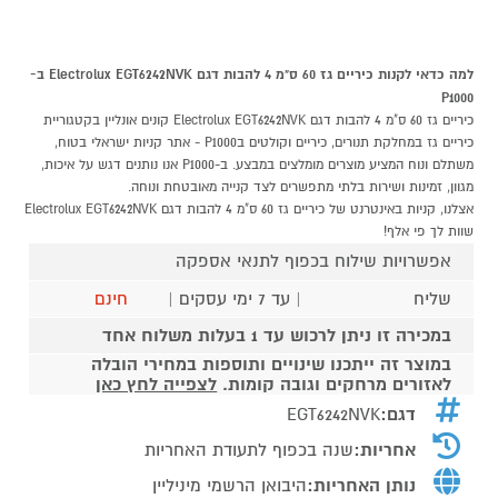
למה כדאי לקנות כיריים גז 60 ס"מ 4 להבות דגם Electrolux EGT6242NVK ב-
P1000
כיריים גז 60 ס"מ 4 להבות דגם Electrolux EGT6242NVK קונים אונליין בקטגוריית
כיריים גז במחלקת תנורים, כיריים וקולטים בP1000 - אתר קניות ישראלי בטוח,
משתלם ונוח המציע מוצרים מומלצים במבצע. ב-P1000 אנו נותנים דגש על איכות,
מגוון, זמינות ושירות בלתי מתפשרים לצד קנייה מאובטחת ונוחה.
אצלנו, קניות באינטרנט של כיריים גז 60 ס"מ 4 להבות דגם Electrolux EGT6242NVK
שוות לך פי אלף!
אפשרויות שילוח בכפוף לתנאי אספקה
שליח
| עד 7 ימי עסקים |
חינם
במכירה זו ניתן לרכוש עד 1 בעלות משלוח אחד
במוצר זה ייתכנו שינויים ותוספות במחירי הובלה
לאזורים מרחקים וגובה קומות.
לצפייה לחץ כאן
דגם:
EGT6242NVK
אחריות:
שנה בכפוף לתעודת האחריות
נותן האחריות:
היבואן הרשמי מיניליין