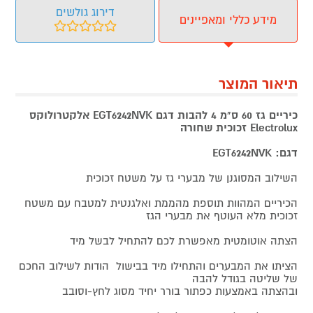
דירוג גולשים
מידע כללי ומאפיינים
תיאור המוצר
כיריים גז 60 ס"מ 4 להבות דגם EGT6242NVK אלקטרולוקס
Electrolux זכוכית שחורה
דגם: EGT6242NVK
השילוב המסוגנן של מבערי גז על משטח זכוכית
הכיריים המהוות תוספת מהממת ואלגנטית למטבח עם משטח
זכוכית מלא העוטף את מבערי הגז
הצתה אוטומטית מאפשרת לכם להתחיל לבשל מיד
הציתו את המבערים והתחילו מיד בבישול הודות לשילוב החכם
של שליטה בגודל להבה
ובהצתה באמצעות כפתור בורר יחיד מסוג לחץ-וסובב