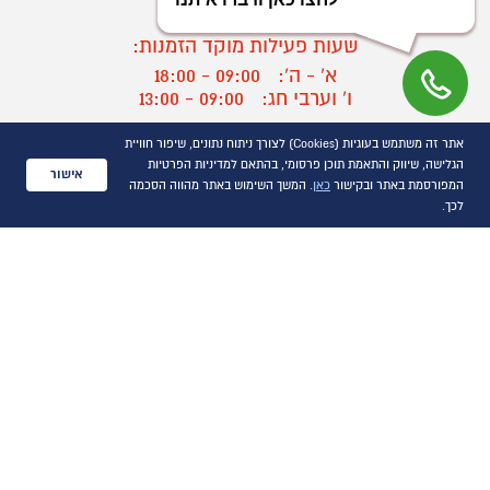
03-9545370
שעות פעילות מוקד הזמנות:
א' - ה':
09:00 - 18:00
ו' וערבי חג:
09:00 - 13:00
שעות פעילות מוקד שירות לקוחות:
אתר זה משתמש בעוגיות (Cookies) לצורך ניתוח נתונים, שיפור חוויית
א' - ד':
09:00 - 16:30
הגלישה, שיווק והתאמת תוכן פרסומי, בהתאם למדיניות הפרטיות
אישור
ה :
09:00 - 16:00
המפורסמת באתר ובקישור
כאן
. המשך השימוש באתר מהווה הסכמה
חול המועד
09:00 - 15:00
לכך.
?
יצירת קשר/ביטול הזמנה
כל הזכויות שמורות P1000© 2021
התמונות להמחשה בלבד
ט.ל.ח.