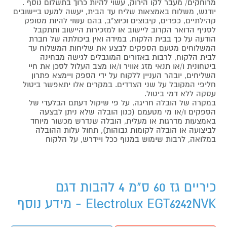
מרוחקים/ מעבר לקו הירוק, עשוי להיות כרוך בתשלום נוסף .
יודגש, משלוח באמצאות שליח עד הבית, יעשה למעט ביישובים
קהילתיים, כפרים, קיבוצים וכיוצ"ב, בהם עשוי להיות מסופק
לסניף הדואר הקרוב ליישוב או למזכירות היישוב ותתקבל
הודעה על כך בבית הלקוח. במידה ואין ביכולתה של חברת
המשלוחים מטעם הספקים לבצע את שליחות המשלוח עד
לבית הלקוח, לרבות באזורים המוגבלים לגישה מבחינה
ביטחונית ו/או תנאי מזג אוויר ו/או מצב העלול לסכן את חיי
השליחים, יובהר העניין ללקוח על ידי הספק ויימצא פתרון
חליפי המקובל על שני הצדדים. במקרים אלו יתאפשר ביטול
עסקה ללא דמי ביטול.
במקרה של הובלה חריגה, על פי שיקול דעתם הבלעדי של
הספקים ו/או מי מטעמם (כגון הובלה שלא ניתן לבצעה
באמצעות מדרגות או מעלית, הובלה שנדרש מכשור מיוחד
לביצועה או הובלה לקומות גבוהות), תחול עלות ההובלה
במלואה, לרבות שימוש במנוף ככל ויידרש, על הלקוח
כיריים גז 60 ס"מ 4 להבות דגם
Electrolux EGT6242NVK - מידע נוסף