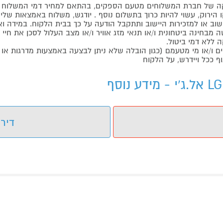
 של חברת המשלוחים מטעם הספקים, בהתאם למחיר דמי המשלוח ש
הירוק, עשוי להיות כרוך בתשלום נוסף . יודגש, משלוח באמצאות שליח
ליישוב או למזכירות היישוב ותתקבל הודעה על כך בבית הלקוח. במיד
בחינה ביטחונית ו/או תנאי מזג אוויר ו/או מצב העלול לסכן את חיי ה
 ללא דמי ביטול.
ו/או מי מטעמם (כגון הובלה שלא ניתן לבצעה באמצעות מדרגות או 
ף ככל ויידרש, על הלקוח
דירו