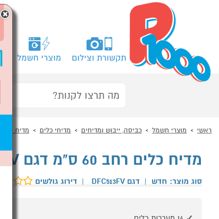
×
תקשורת וצילום
מוצרי חשמל
מח
ראשי
מוצרי חשמל
כביסה, ייבוש ומדיחים
מדיחי כלים
מדיח רחב
מדיח כלים רחב 60 ס"מ דגם LG DFC513FV
סוג מוצר: חדש
|
דגם DFC513FV
|
דירוג גולשים
14 מערכות כלים