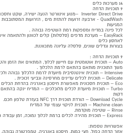
14 מערכות כלים
9 תוכניות הדחה
Inverter Direct Drive –מנוע אינוורטר הנעה ישירה, שקט וחסכוני.
QuadWash - ארבעה זרועות להתזת מים , הזרועות המסתובבות
המגיעות
לכל פינה במדיח ומספקות רמת השטיפה גבוהה .
EasyRack – מערכת מדפים (סלסלות) קלים לכוונון ולהתאמה 
לאחסון כלים
בצורות וגדלים שונים, סלסלה עליונה מתכווננת.
9 תוכניות הדחה :
Auto – תוכנית אוטומטית עם חיישן לכלוך, המתאים את הזמן והטמפרטורה להדחה.
משך התוכנית מותאם בהתאם לרמת הלכלוך .
Intensive – תוכנית אינטנסיבית מיועדת לרמת הלכלוך גבוהה ולכלים עם לכלוך שהתקשה.
Delicate – תוכנית לכלים עדינים מחרסינה וגביעי זכוכית .
Eco – תוכנית חסכונית מאפשרת חיסכון באנרגיה בהדחת הכלים ברמת הלכלוך רגילה .
דקות
Download Cycle – הורדת תוכנית דרך NFC בעזרת טלפון חכם.
Machine clean – תוכנית לניקוי עצמי של המדיח
Rinse – שטיפה מוקדמת.
Express – תוכנית מהירה לכלים ברמת לכלוך נמוכה, זמן עבודה 38 דקות
אפשרויות נוספות:
אזור הדחה כפול, חצי כמות, חיסכון באנרגיה, טמפרטורה גבוהה, י