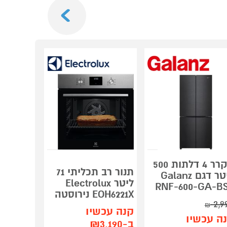
Next
תנור מש
מקרר 4 דלתות 500
אלקטרול
תנור רב תכליתי 71
ליטר דגם Galanz
ectrolux
ליטר Electrolux
RNF-600-GA-B
620200W
EOH6221X נירוסטה
2,9
₪
2,090
קנה עכשיו
₪
ה עכשיו
ב-₪3,190
קנה עכש