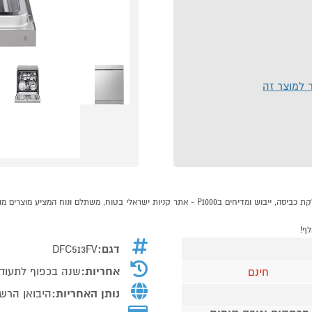
ר למוצר זה
דגם:
DFC513FV
אחריות:
שנה בכפוף לתעוד
חינם
נותן האחריות:
היבואן הרש