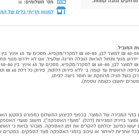
 מרחקים וגובה קומות.
מס' תשלומים:
16
למגוון מדיחי כלים של המ
שת המוביל
.
 קומה ב' ללא פירוק דלתות, פירוק כל דלת 60 ₪ תוספת למוביל בבית.
דף המכירה של המוצר, בכפוף לביצוע התשלום כמפורט בתקנון האת
צר בזירת המכירות (להלן: "מועדי האספקה"). חישוב מועדי האספקה יה
קים יעשו כמיטב יכולתם להקדים את זמן האספקה. מובהר בזאת כי ה
כל אחריות לאיחור או עיכוב בזמני האספקה מצד הספקים. במקרים א