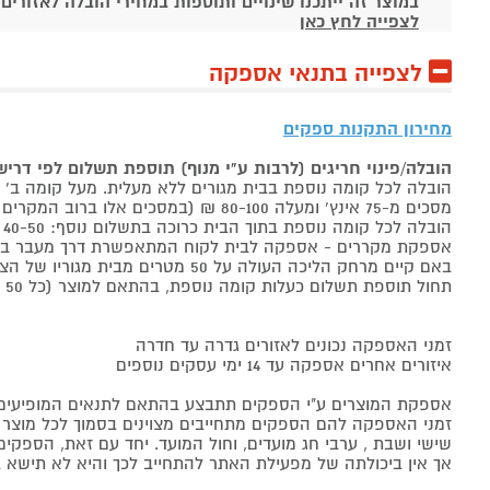
במוצר זה ייתכנו שינויים ותוספות במחירי הובלה לאזורים
לצפייה לחץ כאן
לצפייה בתנאי אספקה
מחירון התקנות ספקים
הובלה/פינוי חריגים (לרבות ע"י מנוף) תוספת תשלום לפי דרי
הובלה לכל קומה נוספת בבית מגורים ללא מעלית. מעל קומה ב' 40-50 ₪ למוצר לבן, 60-80 ₪ למקרר/מקפיא, מסכים עד 65 אינץ' בין 50-80 ₪
מסכים מ-75 אינץ' ומעלה 80-100 ₪ (במסכים אלו ברוב המקרים יידרש מנוף ותחול הוראת הובלה חריגה שלעיל. אם לא יידרש מנוף תחול תוספת הקומות כבר מהקומה הראשונה)
הובלה לכל קומה נוספת בתוך הבית כרוכה בתשלום נוסף: 40-50 ₪ למוצר לבן, 60-80 ₪ למקרר/מקפיא, מסכים עד 65 אינץ' בין 50-80 ₪, מסכים מ-75 אינץ' ומעלה 80-100 ₪.
אספקת מקררים - אספקה לבית לקוח המתאפשרת דרך מעבר בכניסה הראשית עד
באם קיים מרחק הליכה העולה על 50 מטרים מבית מגוריו של הצרכן בשל חניה מרוחקת או חוסר גישה לביתו,
תחול תוספת תשלום כעלות קומה נוספת, בהתאם למוצר (כל 50 מטרים יחשבו כקומה נוספת).
זמני האספקה נכונים לאזורים גדרה עד חדרה
איזורים אחרים אספקה עד 14 ימי עסקים נוספים
אספקת המוצרים ע"י הספקים תתבצע בהתאם לתנאים המופיעים ב
זמני האספקה להם הספקים מתחייבים מצוינים בסמוך לכל מוצר ומו
שישי ושבת , ערבי חג מועדים, וחול המועד. יחד עם זאת, הספ
אך אין ביכולתה של מפעילת האתר להתחייב לכך והיא לא תישא ב