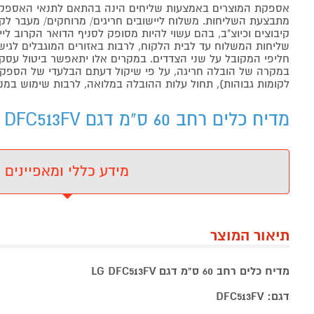
אספקת המוצרים באמצעות שליחים הינה בהתאם לתנאי האספקה
מתבצעת השליחות. משלוח ליישובים חריגים/ מרוחקים/ מעבר לקו 
קיבוצים וכיוצ"ב, בהם עשוי להיות מסופק לסניף הדואר הקרוב 
שליחות המשלוח עד לבית הלקוח, לרבות באזורים המוגבלים לגישה מ
חליפי המקובל על שני הצדדים. במקרים אלו יתאפשר ביטול עסקה
במקרה של הובלה חריגה, על פי שיקול דעתם הבלעדי של הספקים 
לקומות גבוהות), תחול עלות ההובלה במלואה, לרבות שימוש במנו
מדיח כלים רחב 60 ס"מ דגם LG DFC513FV אל.ג'י - מידע נוסף
מידע כללי ומאפיינים
תיאור המוצר
מדיח כלים רחב 60 ס"מ דגם LG DFC513FV
דגם: DFC513FV