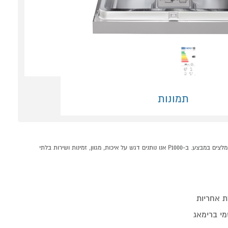
תמונות
מדיח כלים רחב 60 ס"מ דגם LG DFC513FV קונים אונליין בקטגוריית מדיח רחב במחלקת כביסה, ייבוש ומדיחים בP1000 - אתר קניות ישראלי בטוח, משתלם ונוח המציע מוצרים מומלצים במבצע. ב-P1000 אנו נותנים דגש על איכות, מגוון, זמינות ושירות בלתי
ת אחריות
מי ברימאג