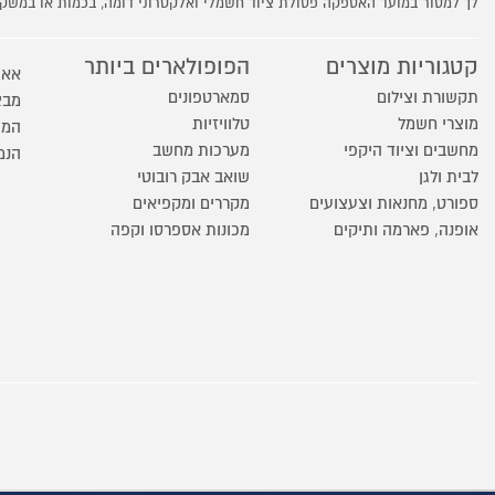
לך למסור במועד האספקה פסולת ציוד חשמלי ואלקטרוני דומה, בכמות או במש
קטגוריות מוצרים
הפופולארים ביותר
אאו
תקשורת וצילום
סמארטפונים
מבצ
מוצרי חשמל
טלוויזיות
המו
מחשבים וציוד היקפי
מערכות מחשב
הנמ
לבית ולגן
שואב אבק רובוטי
ספורט, מחנאות וצעצועים
מקררים ומקפיאים
אופנה, פארמה ותיקים
מכונות אספרסו וקפה