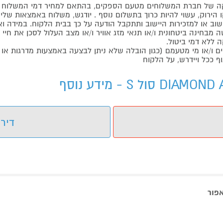
 של חברת המשלוחים מטעם הספקים, בהתאם למחיר דמי המשלוח ש
הירוק, עשוי להיות כרוך בתשלום נוסף . יודגש, משלוח באמצאות שליח
ליישוב או למזכירות היישוב ותתקבל הודעה על כך בבית הלקוח. במיד
בחינה ביטחונית ו/או תנאי מזג אוויר ו/או מצב העלול לסכן את חיי ה
 ללא דמי ביטול.
ו/או מי מטעמם (כגון הובלה שלא ניתן לבצעה באמצעות מדרגות או 
ף ככל ויידרש, על הלקוח
דירו