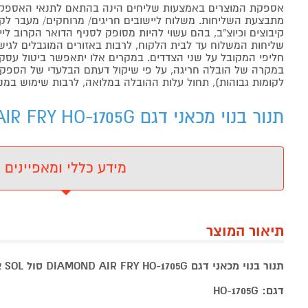
אספקת המוצרים באמצעות שליחים הינה בהתאם לתנאי האספקה
מתבצעת השליחות. משלוח ליישובים חריגים/ מרוחקים/ מעבר לקו 
קיבוצים וכיוצ"ב, בהם עשוי להיות מסופק לסניף הדואר הקרוב 
שליחות המשלוח עד לבית הלקוח, לרבות באזורים המוגבלים לגישה מ
חליפי המקובל על שני הצדדים. במקרים אלו יתאפשר ביטול עסקה
במקרה של הובלה חריגה, על פי שיקול דעתם הבלעדי של הספקים 
לקומות גבוהות), תחול עלות ההובלה במלואה, לרבות שימוש במנו
תנור בנוי מכאני דגם DIAMOND AIR FRY HO-1705G סול S - מידע נוסף
מידע כללי ומאפיינים
תיאור המוצר
תנור בנוי מכאני דגם DIAMOND AIR FRY HO-1705G סול SOL אפור
דגם: HO-1705G