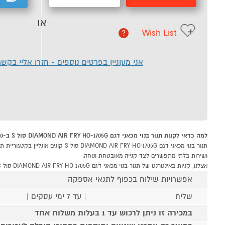
או
Wish List
?
אני מעוניין בפרטים נוספים - חזרו אליי בקש
למה כדאי לקנות תנור בנוי מכאני דגם DIAMOND AIR FRY HO-1705G סול S ב-P1000
ושירות בלתי מתפשרים לצד קנייה מאובטחת ונוחה.
אצלנו, קניות באינטרנט של תנור בנוי מכאני דגם DIAMOND AIR FRY HO-1705G סול S שוות לך פי אלף!
אפשרויות שילוח בכפוף לתנאי אספקה
שליח
| עד 7 ימי עסקים |
במכירה זו ניתן לרכוש עד 1 בעלות משלוח אחד