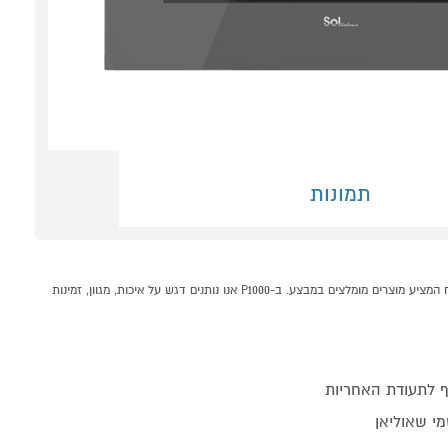
תמונות
תנור בנוי מכאני דגם DIAMOND AIR FRY HO-1705G סול S קונים אונליין בקטגוריית תנורים בנויים במחלקת תנורים, כיריים וקולטים בP1000 - אתר קניות ישראלי בטוח, משתלם ונוח המציע מוצרים מומלצים במבצע. ב-P1000 אנו נותנים דגש על איכות, מגוון, זמינות
 לתעודת האחריות
י שאוליאן