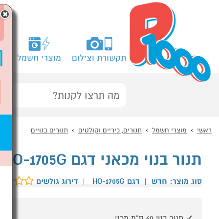
×
תקשורת וצילום
מוצרי חשמל
מח
ראשי
מוצרי חשמל
תנורים, כיריים וקולטים
תנורים בנויים
תנור בנוי מכאני דגם DIAMOND AIR FRY HO-1705G סול S
סוג מוצר: חדש
|
דגם HO-1705G
|
דירוג גולשים
תנור בנוי 60 ס”מ מכני