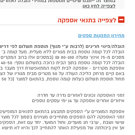
במוצר זה ייתכנו שינויים ותוספות במחירי הובלה לאזורים
לצפייה לחץ כאן
לצפייה בתנאי אספקה
מחירון התקנות ספקים
הובלה/פינוי חריגים (לרבות ע"י מנוף) תוספת תשלום לפי דרי
הובלה לכל קומה נוספת בבית מגורים ללא מעלית. מעל קומה ב' 40-50 ₪ למוצר לבן, 60-80 ₪ למקרר/מקפיא, מסכים עד 65 אינץ' בין 50-80 ₪
מסכים מ-75 אינץ' ומעלה 80-100 ₪ (במסכים אלו ברוב המקרים יידרש מנוף ותחול הוראת הובלה חריגה שלעיל. אם לא יידרש מנוף תחול תוספת הקומות כבר מהקומה הראשונה)
הובלה לכל קומה נוספת בתוך הבית כרוכה בתשלום נוסף: 40-50 ₪ למוצר לבן, 60-80 ₪ למקרר/מקפיא, מסכים עד 65 אינץ' בין 50-80 ₪, מסכים מ-75 אינץ' ומעלה 80-100 ₪.
אספקת מקררים - אספקה לבית לקוח המתאפשרת דרך מעבר בכניסה הראשית עד
באם קיים מרחק הליכה העולה על 50 מטרים מבית מגוריו של הצרכן בשל חניה מרוחקת או חוסר גישה לביתו,
תחול תוספת תשלום כעלות קומה נוספת, בהתאם למוצר (כל 50 מטרים יחשבו כקומה נוספת).
זמני האספקה נכונים לאזורים גדרה עד חדרה
איזורים אחרים אספקה עד 14 ימי עסקים נוספים
אספקת המוצרים ע"י הספקים תתבצע בהתאם לתנאים המופיעים ב
זמני האספקה להם הספקים מתחייבים מצוינים בסמוך לכל מוצר ומו
שישי ושבת , ערבי חג מועדים, וחול המועד. יחד עם זאת, הספ
אך אין ביכולתה של מפעילת האתר להתחייב לכך והיא לא תישא ב