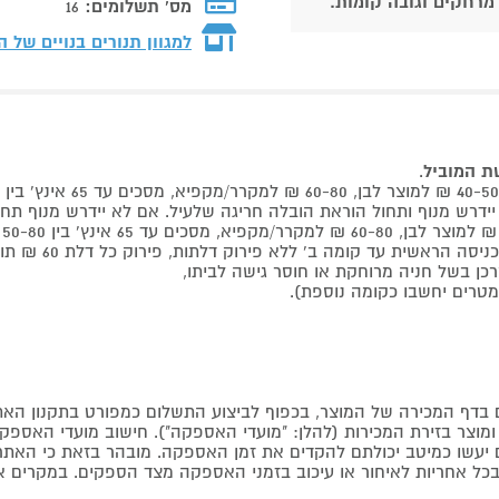
 מרחקים וגובה קומות.
מס' תשלומים:
16
למגוון תנורים בנויים של 
שת המוביל
.
 קומה ב' ללא פירוק דלתות, פירוק כל דלת 60 ₪ תוספת למוביל בבית.
דף המכירה של המוצר, בכפוף לביצוע התשלום כמפורט בתקנון האת
צר בזירת המכירות (להלן: "מועדי האספקה"). חישוב מועדי האספקה יה
קים יעשו כמיטב יכולתם להקדים את זמן האספקה. מובהר בזאת כי ה
כל אחריות לאיחור או עיכוב בזמני האספקה מצד הספקים. במקרים א