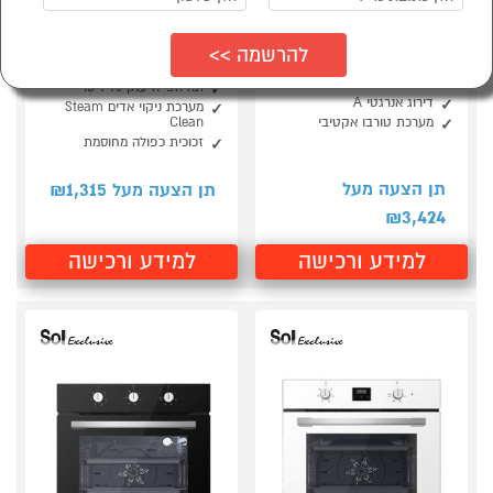
תנור בנוי דו תאי הלכתי
תנור בנוי מכאני דגם SOL
איטלקי SOL
DIAMOND AIR FRY HO-
1705W
שני תאים נפרדים לבישול
ואפיה
תא אפייה ענק 73 ליטר
דירוג אנרגטי A
מערכת ניקוי אדים Steam
מערכת טורבו אקטיבי
Clean
זכוכית כפולה מחוסמת
1,315
תן הצעה מעל
תן הצעה מעל ₪
3,424
₪
למידע ורכישה
למידע ורכישה