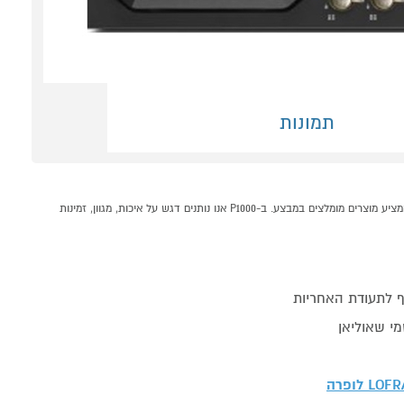
תמונות
כיריים גז 4 ראשים כולל להבת טורבו דגם LOFRA HRNM6G קונים אונליין בקטגוריית כיריים גז במחלקת תנורים, כיריים וקולטים בP1000 - אתר קניות ישראלי בטוח, משתלם ונוח המציע מוצרים מומלצים במבצע. ב-P1000 אנו נותנים דגש על איכות, מגוון, זמינות
 לתעודת האחריות
י שאוליאן
LOF לופרה