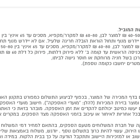
שת המוביל
.
 קומה ב' ללא פירוק דלתות, פירוק כל דלת 60 ₪ תוספת למוביל בבית.
דף המכירה של המוצר, בכפוף לביצוע התשלום כמפורט בתקנון האת
צר בזירת המכירות (להלן: "מועדי האספקה"). חישוב מועדי האספקה יה
קים יעשו כמיטב יכולתם להקדים את זמן האספקה. מובהר בזאת כי ה
כל אחריות לאיחור או עיכוב בזמני האספקה מצד הספקים. במקרים א
 של חברת המשלוחים מטעם הספקים, בהתאם למחיר דמי המשלוח ש
הירוק, עשוי להיות כרוך בתשלום נוסף . יודגש, משלוח באמצאות שליח
ליישוב או למזכירות היישוב ותתקבל הודעה על כך בבית הלקוח. במיד