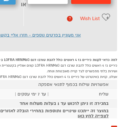
או
Wish List
?
אני מעוניין בפרטים נוספים - חזרו אליי בקש
למה כדאי לקנות כיריים גז 4 ראשים כולל להבת טורבו דגם LOFRA HRNM6G ב-P1000
ושירות בלתי מתפשרים לצד קנייה מאובטחת ונוחה.
אצלנו, קניות באינטרנט של כיריים גז 4 ראשים כולל להבת טורבו דגם LOFRA HRNM6G שוות לך פי אלף!
אפשרויות שילוח בכפוף לתנאי אספקה
שליח
| עד 7 ימי עסקים |
במכירה זו ניתן לרכוש עד 1 בעלות משלוח אחד
במוצר זה ייתכנו שינויים ותוספות במחירי הובלה לאזורים
לצפייה לחץ כאן