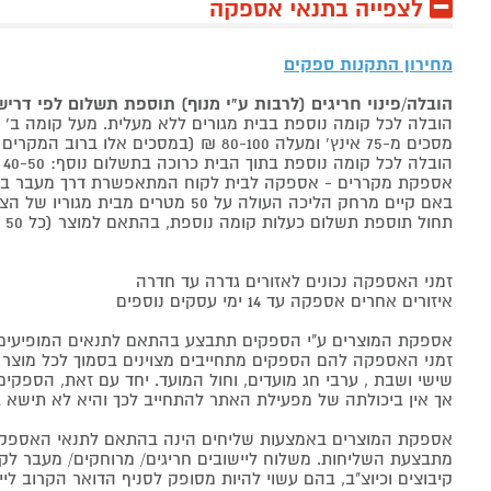
לצפייה בתנאי אספקה
מחירון התקנות ספקים
הובלה/פינוי חריגים (לרבות ע"י מנוף) תוספת תשלום לפי דרי
הובלה לכל קומה נוספת בבית מגורים ללא מעלית. מעל קומה ב' 40-50 ₪ למוצר לבן, 60-80 ₪ למקרר/מקפיא, מסכים עד 65 אינץ' בין 50-80 ₪
מסכים מ-75 אינץ' ומעלה 80-100 ₪ (במסכים אלו ברוב המקרים יידרש מנוף ותחול הוראת הובלה חריגה שלעיל. אם לא יידרש מנוף תחול תוספת הקומות כבר מהקומה הראשונה)
הובלה לכל קומה נוספת בתוך הבית כרוכה בתשלום נוסף: 40-50 ₪ למוצר לבן, 60-80 ₪ למקרר/מקפיא, מסכים עד 65 אינץ' בין 50-80 ₪, מסכים מ-75 אינץ' ומעלה 80-100 ₪.
אספקת מקררים - אספקה לבית לקוח המתאפשרת דרך מעבר בכניסה הראשית עד
באם קיים מרחק הליכה העולה על 50 מטרים מבית מגוריו של הצרכן בשל חניה מרוחקת או חוסר גישה לביתו,
תחול תוספת תשלום כעלות קומה נוספת, בהתאם למוצר (כל 50 מטרים יחשבו כקומה נוספת).
זמני האספקה נכונים לאזורים גדרה עד חדרה
איזורים אחרים אספקה עד 14 ימי עסקים נוספים
אספקת המוצרים ע"י הספקים תתבצע בהתאם לתנאים המופיעים ב
זמני האספקה להם הספקים מתחייבים מצוינים בסמוך לכל מוצר ומו
שישי ושבת , ערבי חג מועדים, וחול המועד. יחד עם זאת, הספ
אך אין ביכולתה של מפעילת האתר להתחייב לכך והיא לא תישא ב
אספקת המוצרים באמצעות שליחים הינה בהתאם לתנאי האספקה
מתבצעת השליחות. משלוח ליישובים חריגים/ מרוחקים/ מעבר לקו 
קיבוצים וכיוצ"ב, בהם עשוי להיות מסופק לסניף הדואר הקרוב 