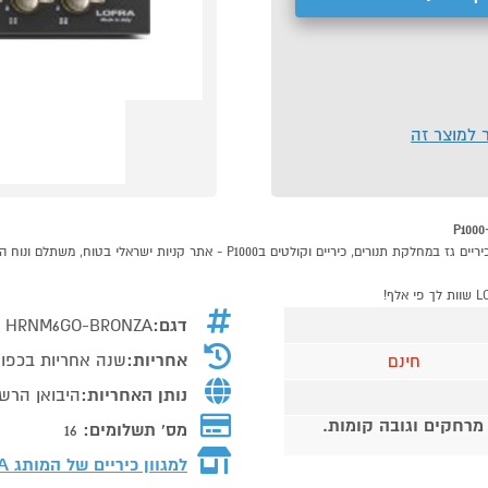
ר למוצר זה
דגם:
HRNM6GO-BRONZA
אחריות:
שנה אחריות בכפוף
חינם
נותן האחריות:
היבואן הרשמ
 מרחקים וגובה קומות.
מס' תשלומים:
16
למגוון כיריים של המותג
RA