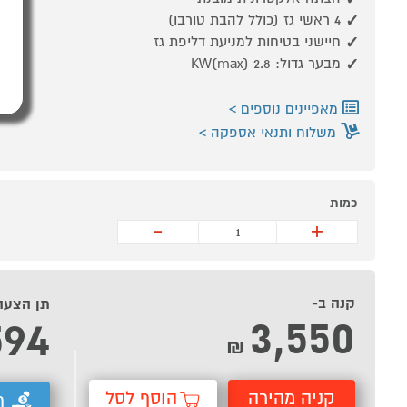
4 ראשי גז (כולל להבת טורבו)
חיישני בטיחות למניעת דליפת גז
מבער גדול: 2.8 KW(max)
מאפיינים נוספים
משלוח ותנאי אספקה
כמות
-
+
קנה ב-
תן הצעה
3,550
594
₪
קניה מהירה
הוסף לסל
ת