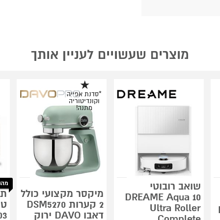
מוצרים שעשויים לעניין אותך
*סדנת אפייה
וקונדיטוריה
מתנה!
מהנ
שואב רובוטי
מיקסר מקצועי כולל
תנ
DREAME Aqua 10
2 קערות DSM5270
Ultra Roller
M
דאבו DAVO ירוק
03
Complete