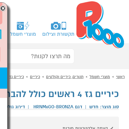
×
תקשורת וצילום
מוצרי חשמל
מח
ראשי
מוצרי חשמל
תנורים, כיריים וקולטים
כיריים
כיריים גז
כיריים גז 4 ראשים כולל להבת טורבו דגם LOFRA HRNM6G
סוג מוצר: חדש
|
דגם HRNM6GO-BRONZA
|
דירוג גולשים
הצתה אלקטרונית מובנת