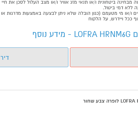
בחינה ביטחונית ו/או תנאי מזג אוויר ו/או מצב העלול לסכן את חיי ה
 ללא דמי ביטול.
ו/או מי מטעמם (כגון הובלה שלא ניתן לבצעה באמצעות מדרגות או 
ף ככל ויידרש, על הלקוח
דירו
כיריים גז 4 ראשים כולל להבת טורבו דגם LOFRA HRNM6GO-BRONZA לופרה צבע שחור