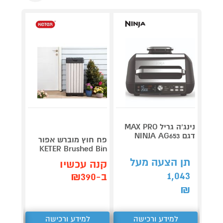
נינג’ה גריל MAX PRO
דגם NINJA AG653
Roller
פח חוץ מוברש אפור
plete
KETER Brushed Bin
3,990
תן הצעה מעל
קנה עכשיו
1,043
קנה 
ב-₪390
ב-₪3,851
₪
למידע ורכישה
למידע ורכישה
ל