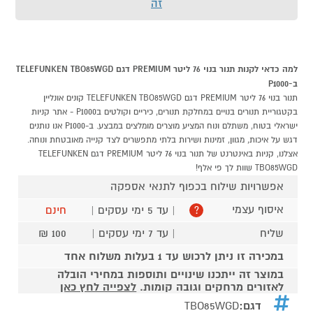
זה
למה כדאי לקנות תנור בנוי 76 ליטר PREMIUM דגם TELEFUNKEN TBO85WGD
ב-P1000
תנור בנוי 76 ליטר PREMIUM דגם TELEFUNKEN TBO85WGD קונים אונליין
בקטגוריית תנורים בנויים במחלקת תנורים, כיריים וקולטים בP1000 - אתר קניות
ישראלי בטוח, משתלם ונוח המציע מוצרים מומלצים במבצע. ב-P1000 אנו נותנים
דגש על איכות, מגוון, זמינות ושירות בלתי מתפשרים לצד קנייה מאובטחת ונוחה.
אצלנו, קניות באינטרנט של תנור בנוי 76 ליטר PREMIUM דגם TELEFUNKEN
TBO85WGD שוות לך פי אלף!
אפשרויות שילוח בכפוף לתנאי אספקה
איסוף עצמי
| עד 5 ימי עסקים |
חינם
?
שליח
| עד 7 ימי עסקים |
100 ₪
במכירה זו ניתן לרכוש עד 1 בעלות משלוח אחד
במוצר זה ייתכנו שינויים ותוספות במחירי הובלה
לאזורים מרחקים וגובה קומות.
לצפייה לחץ כאן
דגם:
TBO85WGD