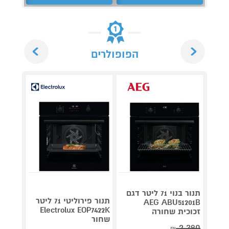
Next
Previous
הפופולרים
תנור בנוי 71 ליטר דגם
H3101X
תנור פירוליטי 71 ליטר
AEG ABU51201B
נירוס
Electrolux EOP7422K
זכוכית שחורה
שחור
2,390