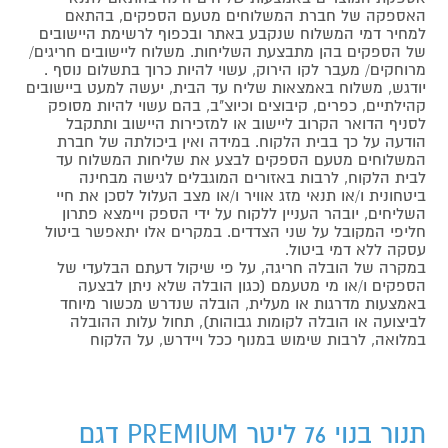
האספקה של חברת המשלוחים מטעם הספקים, בהתאם
למחיר דמי המשלוח שנקבע באתר ובכפוף לרשימת היישובים
של הספקים בהן מתבצעת השליחות. משלוח ליישובים חריגים/
מרוחקים/ מעבר לקו הירוק, עשוי להיות כרוך בתשלום נוסף .
יודגש, משלוח באמצאות שליח עד הבית, יעשה למעט ביישובים
קהילתיים, כפרים, קיבוצים וכיוצ"ב, בהם עשוי להיות מסופק
לסניף הדואר הקרוב ליישוב או למזכירות היישוב ותתקבל
הודעה על כך בבית הלקוח. במידה ואין ביכולתה של חברת
המשלוחים מטעם הספקים לבצע את שליחות המשלוח עד
לבית הלקוח, לרבות באזורים המוגבלים לגישה מבחינה
ביטחונית ו/או תנאי מזג אוויר ו/או מצב העלול לסכן את חיי
השליחים, יובהר העניין ללקוח על ידי הספק ויימצא פתרון
חליפי המקובל על שני הצדדים. במקרים אלו יתאפשר ביטול
עסקה ללא דמי ביטול.
במקרה של הובלה חריגה, על פי שיקול דעתם הבלעדי של
הספקים ו/או מי מטעמם (כגון הובלה שלא ניתן לבצעה
באמצעות מדרגות או מעלית, הובלה שנדרש מכשור מיוחד
לביצועה או הובלה לקומות גבוהות), תחול עלות ההובלה
במלואה, לרבות שימוש במנוף ככל ויידרש, על הלקוח
תנור בנוי 76 ליטר PREMIUM דגם