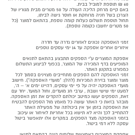
60 ₪ תוספת למוביל בבית.
באם קיים מרחק הליכה העולה על 50 מטרים מבית מגוריו של
הצרכן בשל חניה מרוחקת או חוסר גישה לביתו,
תחול תוספת תשלום כעלות קומה נוספת, בהתאם למוצר (כל
50 מטרים יחשבו כקומה נוספת).
זמני האספקה נכונים לאזורים גדרה עד חדרה
איזורים אחרים אספקה עד 14 ימי עסקים נוספים
אספקת המוצרים ע"י הספקים תתבצע בהתאם לתנאים
המופיעים בדף המכירה של המוצר, בכפוף לביצוע התשלום
כמפורט בתקנון האתר.
זמני האספקה להם הספקים מתחייבים מצוינים בסמוך לכל
מוצר ומוצר בזירת המכירות (להלן: "מועדי האספקה"). חישוב
מועדי האספקה יהיה על פי ימי עסקים, דהיינו ימים א' – ה',
למעט ימי שישי ושבת , ערבי חג מועדים, וחול המועד. יחד עם
זאת, הספקים יעשו כמיטב יכולתם להקדים את זמן האספקה.
מובהר בזאת כי האתר עושה כל מאמץ מול הספקים להבטיח
את האספקה בזמן אך אין ביכולתה של מפעילת האתר
להתחייב לכך והיא לא תישא בכל אחריות לאיחור או עיכוב
בזמני האספקה מצד הספקים. במקרים אלו יתאפשר ביטול
עסקה ללא דמי ביטול.
אספקת המוצרים באמצעות שליחים הינה בהתאם לתנאי