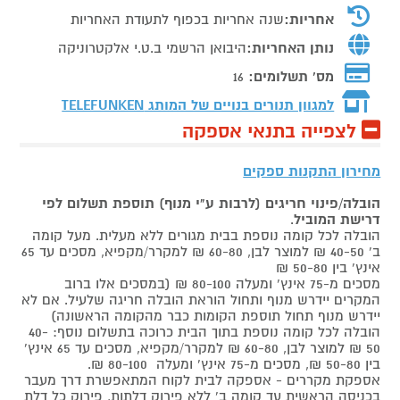
אחריות:
שנה אחריות בכפוף לתעודת האחריות
נותן האחריות:
היבואן הרשמי ב.ט.י אלקטרוניקה
מס' תשלומים:
16
למגוון תנורים בנויים של המותג
TELEFUNKEN
לצפייה בתנאי אספקה
מחירון התקנות ספקים
הובלה/פינוי חריגים (לרבות ע"י מנוף) תוספת תשלום לפי
דרישת המוביל
.
הובלה לכל קומה נוספת בבית מגורים ללא מעלית. מעל קומה
ב' 40-50 ₪ למוצר לבן, 60-80 ₪ למקרר/מקפיא, מסכים עד 65
אינץ' בין 50-80 ₪
מסכים מ-75 אינץ' ומעלה 80-100 ₪ (במסכים אלו ברוב
המקרים יידרש מנוף ותחול הוראת הובלה חריגה שלעיל. אם לא
יידרש מנוף תחול תוספת הקומות כבר מהקומה הראשונה)
הובלה לכל קומה נוספת בתוך הבית כרוכה בתשלום נוסף: 40-
50 ₪ למוצר לבן, 60-80 ₪ למקרר/מקפיא, מסכים עד 65 אינץ'
בין 50-80 ₪, מסכים מ-75 אינץ' ומעלה 80-100 ₪.
אספקת מקררים - אספקה לבית לקוח המתאפשרת דרך מעבר
בכניסה הראשית עד קומה ב' ללא פירוק דלתות, פירוק כל דלת