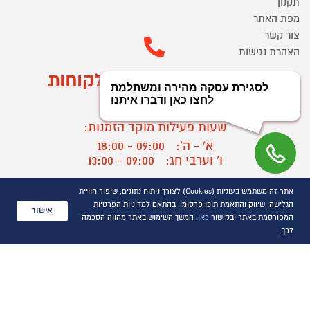
תקנון
מפת האתר
צור קשר
הצהרת נגישות
מוקד הזמנות ושירות לקוחות
03-9545370
שעות פעילות מוקד הזמנות:
א' - ה':
09:00 - 18:00
ו' וערבי חג:
09:00 - 13:00
שעות פעילות מוקד שירות לקוחות:
אתר זה משתמש בעוגיות (Cookies) לצורך ניתוח נתונים, שיפור חוויית
א' - ד':
09:00 - 16:30
הגלישה, שיווק והתאמת תוכן פרסומי, בהתאם למדיניות הפרטיות
אישור
ה :
09:00 - 16:00
המפורסמת באתר ובקישור
כאן
. המשך השימוש באתר מהווה הסכמה
חול המועד
09:00 - 15:00
לכך.
?
יצירת קשר/ביטול הזמנה