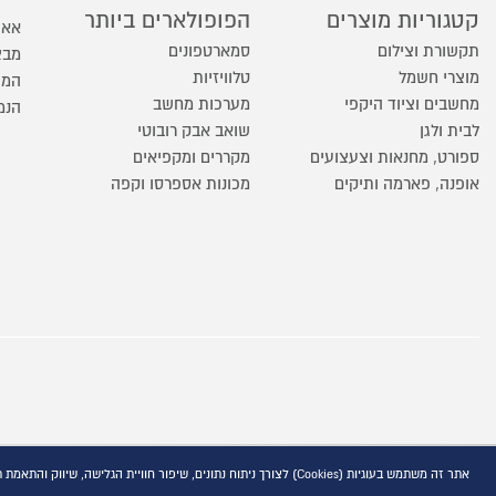
קטגוריות מוצרים
הפופולארים ביותר
אאו
תקשורת וצילום
סמארטפונים
מבצ
מוצרי חשמל
טלוויזיות
המו
מחשבים וציוד היקפי
מערכות מחשב
הנמ
לבית ולגן
שואב אבק רובוטי
ספורט, מחנאות וצעצועים
מקררים ומקפיאים
אופנה, פארמה ותיקים
מכונות אספרסו וקפה
אתר זה משתמש בעוגיות (Cookies) לצורך ניתוח נתונים, שיפור חוויית הגלישה, שיווק והתאמת תוכן פרסומי, בהתאם למדיניות הפרטיות המפורסמת באתר ובקישור