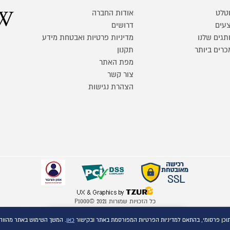
טלט
אודות החברה
עים
דרושים
תגים שלנו
מדיניות פרטיות ואבטחת מידע
כרים ביותר
תקנון
מפת האתר
צור קשר
הצהרת נגישות
כל הזכויות שמורות P1000© 2021
התמונות להמחשה בלבד
השוואת מוצרים
כאן
. המשך השימוש באתר מהווה
ט.ל.ח.