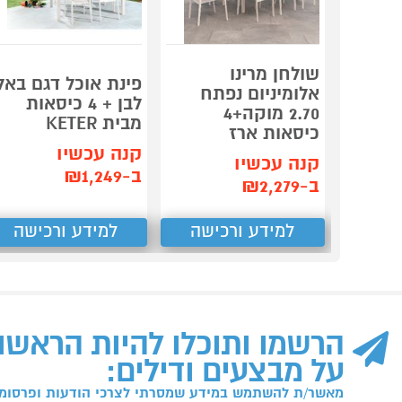
שולחן מרינו
פינת אוכל דגם באל
אלומיניום נפתח
לבן + 4 כיסאות
2.70 מוקה+4
מבית KETER
כיסאות ארז
קנה עכשיו
קנה עכשיו
ב-₪1,249
ב-₪2,279
למידע ורכישה
למידע ורכישה
הרשמו ותוכלו להיות הראשו
על מבצעים ודילים:
מאשר/ת להשתמש במידע שמסרתי לצרכי הודעות ופרסומו