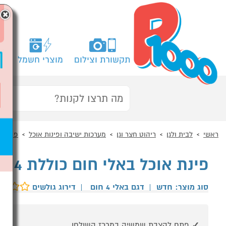
×
תקשורת וצילום
מוצרי חשמל
מח
ראשי
לבית ולגן
ריהוט חצר וגן
מערכות ישיבה ופינות אוכל
פינות א
פינת אוכל באלי חום כוללת 4 כיסאות מבית KETER
סוג מוצר: חדש
|
דגם באלי 4 חום
|
דירוג גולשים
פתח להצבת שמשיה במרכז השולחן