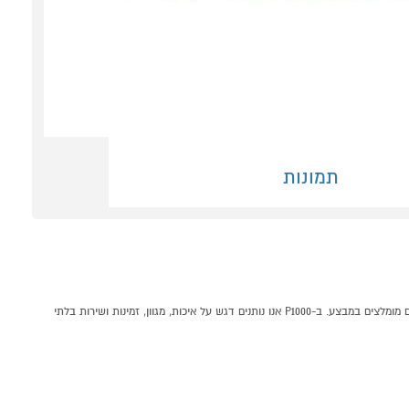
תמונות
פינת אוכל באלי חום כוללת 4 כיסאות מבית KETER קונים אונליין בקטגוריית פינות אוכל לגן במחלקת ריהוט חצר וגן בP1000 - אתר קניות ישראלי בטוח, משתלם ונוח המציע מוצרים מומלצים במבצע. ב-P1000 אנו נותנים דגש על איכות, מגוון, זמינות ושירות בלתי