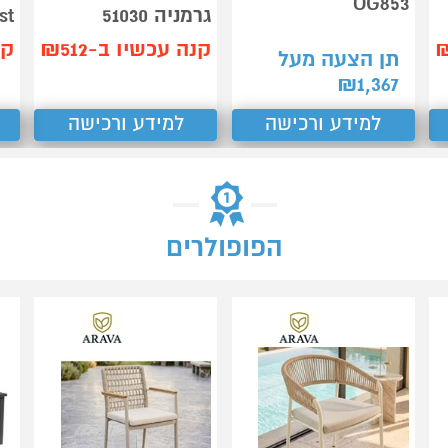
OG853
גרמניה 51030
st
קנה עכשיו ב-₪512
קנ
תן הצעה מעל
₪
1,367
למידע ורכישה
למידע ורכישה
הפופולרים