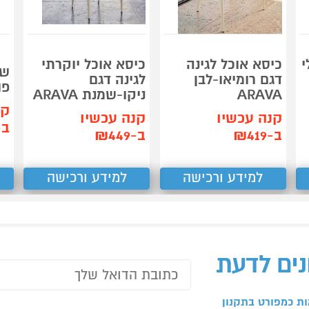
י
כיסא אוכל לגינה
כיסא אוכל יוקרתי
שו
דגם רומיאו-לבן
לגינה דגם
פו
ARAVA
ניקו-שמנת ARAVA
קנ
קנה עכשיו
קנה עכשיו
ב-40
ב-₪419
ב-₪449
למידע ורכישה
למידע ורכישה
נים לדעת
ת כמפורט בתקנון