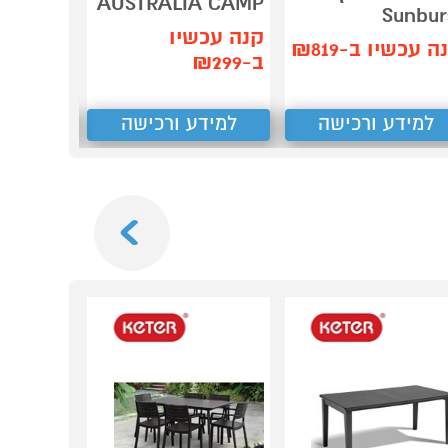
AUSTRALIA CAMP
נינג'ה
Sunbur
קנה עכשיו
ה עכשיו ב-₪819
תן הצע
ב-₪299
₪
1,230
למידע ורכישה
למידע ורכישה
למידע
Next