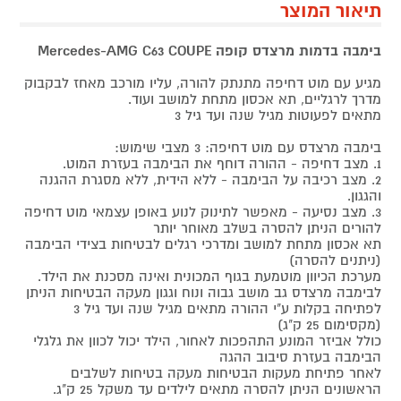
תיאור המוצר
בימבה בדמות מרצדס קופה Mercedes-AMG C63 COUPE
מגיע עם מוט דחיפה מתנתק להורה, עליו מורכב מאחז לבקבוק
מדרך לרגליים, תא אכסון מתחת למושב ועוד.
מתאים לפעוטות מגיל שנה ועד גיל 3
בימבה מרצדס עם מוט דחיפה: 3 מצבי שימוש:
1. מצב דחיפה - ההורה דוחף את הבימבה בעזרת המוט.
2. מצב רכיבה על הבימבה - ללא הידית, ללא מסגרת ההגנה
והגגון.
3. מצב נסיעה - מאפשר לתינוק לנוע באופן עצמאי מוט דחיפה
להורים הניתן להסרה בשלב מאוחר יותר
תא אכסון מתחת למושב ומדרכי רגלים לבטיחות בצידי הבימבה
(ניתנים להסרה)
מערכת הכיוון מוטמעת בגוף המכונית ואינה מסכנת את הילד.
לבימבה מרצדס גב מושב גבוה ונוח וגגון מעקה הבטיחות הניתן
לפתיחה בקלות ע"י ההורה מתאים מגיל שנה ועד גיל 3
(מקסימום 25 ק"ג)
כולל אביזר המונע התהפכות לאחור, הילד יכול לכוון את גלגלי
הבימבה בעזרת סיבוב ההגה
לאחר פתיחת מעקות הבטיחות מעקה בטיחות לשלבים
הראשונים הניתן להסרה מתאים לילדים עד משקל 25 ק"ג.