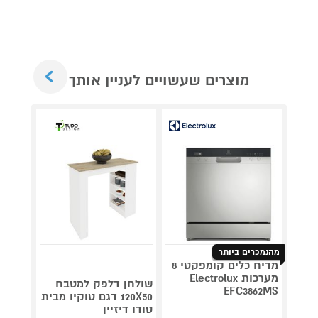
Next
מוצרים שעשויים לעניין אותך
מהנמכרים ביותר
מדיח כלים קומפקטי 8
מערכות Electrolux
שולחן דלפק למטבח
OOGLE
EFC3862MS
120X50 דגם טוקיו מבית
85P7K
טודו דיזיין