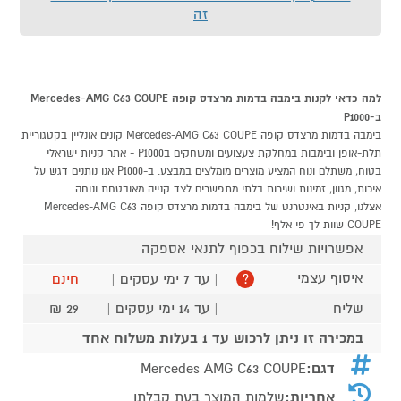
זה
למה כדאי לקנות בימבה בדמות מרצדס קופה Mercedes-AMG C63 COUPE
ב-P1000
בימבה בדמות מרצדס קופה Mercedes-AMG C63 COUPE קונים אונליין בקטגוריית
תלת-אופן ובימבות במחלקת צעצועים ומשחקים בP1000 - אתר קניות ישראלי
בטוח, משתלם ונוח המציע מוצרים מומלצים במבצע. ב-P1000 אנו נותנים דגש על
איכות, מגוון, זמינות ושירות בלתי מתפשרים לצד קנייה מאובטחת ונוחה.
אצלנו, קניות באינטרנט של בימבה בדמות מרצדס קופה Mercedes-AMG C63
COUPE שוות לך פי אלף!
אפשרויות שילוח בכפוף לתנאי אספקה
איסוף עצמי
| עד 7 ימי עסקים |
חינם
?
שליח
| עד 14 ימי עסקים |
29 ₪
במכירה זו ניתן לרכוש עד 1 בעלות משלוח אחד
דגם:
Mercedes AMG C63 COUPE
אחריות:
שלמות המוצר בעת קבלתו