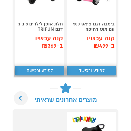
בימבה דגם פיאט 500
תלת אופן לילדים 3 ב 1
תלת או
עם מוט דחיפה
דגם TRIFUN
ISNEY
קנה עכשיו
קנה עכשיו
קנה 
ב-₪499
ב-₪369
ב-₪349
למידע ורכישה
למידע ורכישה
ל
Next
מוצרים אחרונים שראיתי