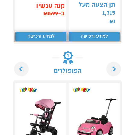
4,790
תן הצעה מעל
קנה עכשיו
קנה 
1,315
ב-₪599
ב-₪4,184
₪
למידע ורכישה
למידע ורכישה
ל
Next
Previous
הפופולרים