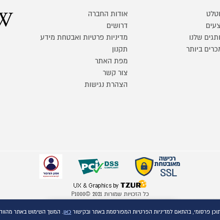
טלט
אודות החברה
עים
דרושים
תגים שלנו
מדיניות פרטיות ואבטחת מידע
כרים ביותר
תקנון
מפת האתר
צור קשר
הצהרת נגישות
כל הזכויות שמורות P1000© 2021
התמונות להמחשה בלבד
השוואת מוצרים
כאן
. המשך השימוש באתר מהווה
ט.ל.ח.