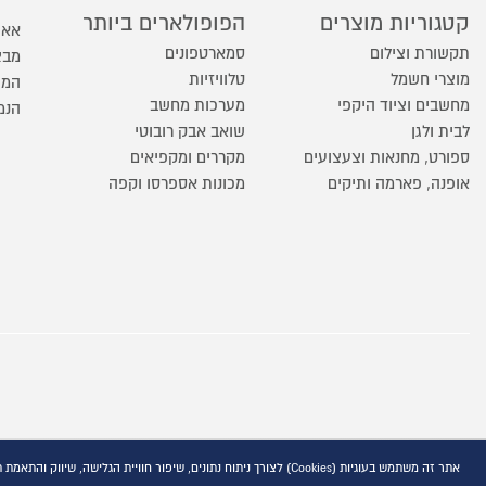
קטגוריות מוצרים
הפופולארים ביותר
אאו
תקשורת וצילום
סמארטפונים
מבצ
מוצרי חשמל
טלוויזיות
המו
מחשבים וציוד היקפי
מערכות מחשב
הנמ
לבית ולגן
שואב אבק רובוטי
ספורט, מחנאות וצעצועים
מקררים ומקפיאים
אופנה, פארמה ותיקים
מכונות אספרסו וקפה
אתר זה משתמש בעוגיות (Cookies) לצורך ניתוח נתונים, שיפור חוויית הגלישה, שיווק והתאמת תוכן פרסומי, בהתאם למדיניות הפרטיות המפורסמת באתר ובקישור