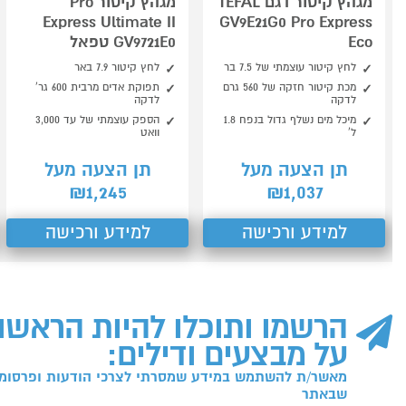
מגהץ קיטור דגם TEFAL
מגהץ קיטור Pro
Express Ultimate II
GV9E21G0 Pro Express
Eco
GV9721E0 טפאל
לחץ קיטור עוצמתי של 7.5 בר
לחץ קיטור 7.9 באר
מכת קיטור חזקה של 560 גרם
תפוקת אדים מרבית 600 גר'
לדקה
לדקה
מיכל מים נשלף גדול בנפח 1.8
הספק עוצמתי של עד 3,000
ל'
וואט
תן הצעה מעל
תן הצעה מעל
1,245
1,037
₪
₪
למידע ורכישה
למידע ורכישה
הרשמו ותוכלו להיות הראשו
על מבצעים ודילים:
מאשר/ת להשתמש במידע שמסרתי לצרכי הודעות ופרסומו
שבאתר