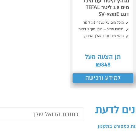
מגהץ קיטור עם מיכל
מים 1.8 ליטר TEFAL
דגם SV-9201E
מיכל מים XL נשלף 1.8 ליטר
חימום מהיר – מוכן תוך 2 דקות
מילוי מים גם במהלך הגיהוץ
תן הצעה מעל
848
₪
למידע ורכישה
נים לדעת
ת כמפורט בתקנון