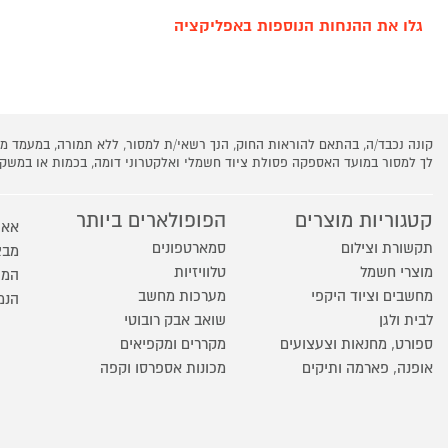
גלו את ההנחות הנוספות באפליקציה
קונה נכבד/ה, בהתאם להוראות החוק, הנך רשאי/ת למסור, ללא תמורה, במעמד
לך למסור במועד האספקה פסולת ציוד חשמלי ואלקטרוני דומה, בכמות או במש
קטגוריות מוצרים
הפופולארים ביותר
אאו
תקשורת וצילום
סמארטפונים
מבצ
מוצרי חשמל
טלוויזיות
המו
מחשבים וציוד היקפי
מערכות מחשב
הנמ
לבית ולגן
שואב אבק רובוטי
ספורט, מחנאות וצעצועים
מקררים ומקפיאים
אופנה, פארמה ותיקים
מכונות אספרסו וקפה