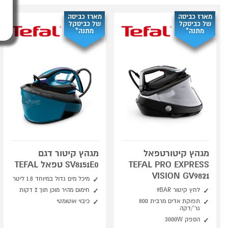
מארז כביסה
מארז כביסה
של כביסקל
של כביסקל
מתנה*
מתנה*
מגהץ קיטורטפאל
מגהץ קיטור דגם
TEFAL PRO EXPRESS
SV8151E0 טפאל TEFAL
VISION GV9821
מיכל מים גדול במיוחד 1.8 ליטר
לחץ קיטור 9BAR
חימום מהיר מוכן תוך 2 דקות
תפוקת אדים מרבית 800
כיבוי אוטומטי
גר'/דקה
הספק 3000W