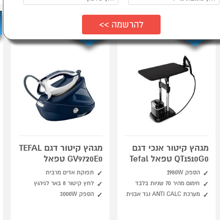
מארז כביסה
מארז כביסה
של כביסקל
של כביסקל
מתנה*
מתנה*
מגהץ קיטור אנכי דגם
מגהץ קיטור דגם TEFAL
QT1510G0 טפאל Tefal
GV9720E0 טפאל
הספק 2980W
תפוקת אדים מרבית
חימום מהיר 70 שניות בלבד
לחץ קיטור 8 באר לגיהוץ
מערכת ANTI CALC נגד אבנית
הספק 3000W