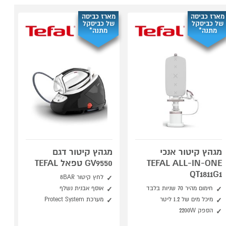
מארז כביסה
מארז כביסה
של כביסקל
של כביסקל
מתנה*
מתנה*
מגהץ קיטור אנכי
מגהץ קיטור דגם
TEFAL ALL-IN-ONE
GV9550 טפאל TEFAL
QT1811G1
לחץ קיטור 8BAR
חימום מהיר 70 שניות בלבד
אוסף אבנית נשלף
מיכל מים של 1.2 ליטר
מערכת Protect System
הספק 2200W