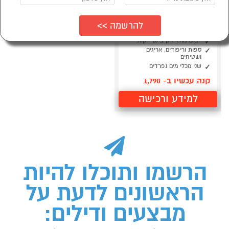
מכונת ניקוי בקיטור
שואבת ושוטפת BISSELL
HydroSteam
ייבוש מהיר רק ב 25 דקות!
ספות וריפודים, אריגים
ושטיחים
שני מכלי מים נפרדים
קנה עכשיו ב- 1,790
למידע ורכישה
הרשמו ותוכלו להיות
הראשונים לדעת על
מבצעים ודילים: