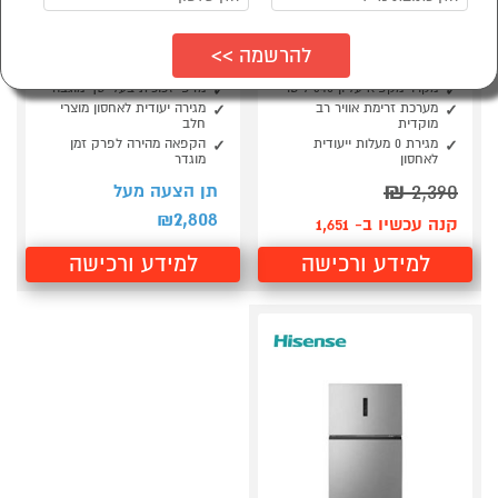
מקרר מקפיא עליון 340
מקרר מקפיא עליון
ליטר הייסנס Hisense
RD67WK הייסנס
RD45W לבן
HISENSE לבן
מקרר מקפיא עליון 340 ליטר
מדפי זכוכית בעלי סף מוגבה
מערכת זרימת אוויר רב
מגירה יעודית לאחסון מוצרי
מוקדית
חלב
מגירת 0 מעלות ייעודית
הקפאה מהירה לפרק זמן
לאחסון
מוגדר
₪
2,390
תן הצעה מעל
2,808
₪
קנה עכשיו ב- 1,651
למידע ורכישה
למידע ורכישה