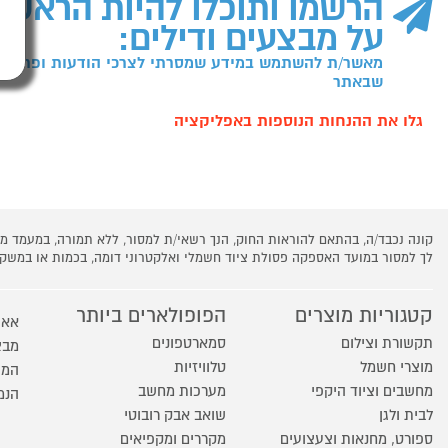
הרשמו ותוכלו להיות הראשו
על מבצעים ודילים:
מאשר/ת להשתמש במידע שמסרתי לצרכי הודעות ופרסומו
שבאתר
גלו את ההנחות הנוספות באפליקציה
קונה נכבד/ה, בהתאם להוראות החוק, הנך רשאי/ת למסור, ללא תמורה, במעמד
לך למסור במועד האספקה פסולת ציוד חשמלי ואלקטרוני דומה, בכמות או במש
קטגוריות מוצרים
הפופולארים ביותר
אאו
תקשורת וצילום
סמארטפונים
מבצ
מוצרי חשמל
טלוויזיות
המו
מחשבים וציוד היקפי
מערכות מחשב
הנמ
לבית ולגן
שואב אבק רובוטי
ספורט, מחנאות וצעצועים
מקררים ומקפיאים