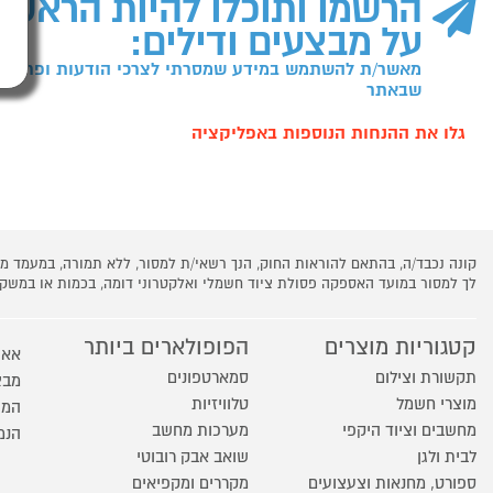
הרשמו ותוכלו להיות הראשו
על מבצעים ודילים:
מאשר/ת להשתמש במידע שמסרתי לצרכי הודעות ופרסומו
שבאתר
גלו את ההנחות הנוספות באפליקציה
קונה נכבד/ה, בהתאם להוראות החוק, הנך רשאי/ת למסור, ללא תמורה, במעמד
לך למסור במועד האספקה פסולת ציוד חשמלי ואלקטרוני דומה, בכמות או במש
קטגוריות מוצרים
הפופולארים ביותר
אאו
תקשורת וצילום
סמארטפונים
מבצ
מוצרי חשמל
טלוויזיות
המו
מחשבים וציוד היקפי
מערכות מחשב
הנמ
לבית ולגן
שואב אבק רובוטי
ספורט, מחנאות וצעצועים
מקררים ומקפיאים