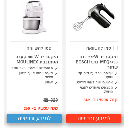
סמן להשוואה
סמן להשוואה
מיקסר יד 575W דגם
מיקסר יד 300W קערה
MFQ4730 בוש BOSCH
מסתובבת MOULINEX
שחור
5 מהירויות הפעלה ומצב טורבו
עוצמתי ויחד עם זאת קל
קערת נירוסטה עם מנגנון
ושקט
סיבוב
ארגונומי ונוח לשתי הידיים
300W
מקצפים מיוחדים לקצף
מושלם
₪
329
קנה עכשיו ב- 349
קנה עכשיו ב- 260
למידע ורכישה
למידע ורכישה