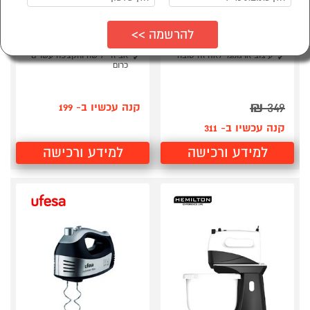
מיקסר יד בוש Bosch
מיקסר יד DAVO
DHM702
MFQ40303
מנוע רב עוצמה שקט! 500W
הספק של 500W
בורר 5 מהירויות הפעלה
5 מהירויות
עיצוב ארגונומי לאחיזה טובה
אביזרי לישה והקצפה עשויים
כרום
₪
349
קנה עכשיו ב- 199
קנה עכשיו ב- 311
למידע ורכישה
למידע ורכישה