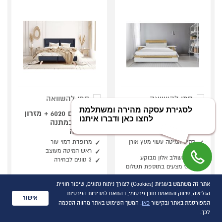
סמן להשוואה
סמן להשוואה
מיטה מעוצבת 7048 + 2
מיטה דגם 6020 + מזרון
שידות תואמות מבית
קפיצים במתנה
אולימפיה
אולימפיה
בסיס המיטה עשוי מעץ אורן
מרופדת דמוי עור
מלא
ראש המיטה מעוצב
לבן משולב אלון מבוקע
3 גוונים לבחירה
ארגז מצעים בתוספת תשלום
קנה עכשיו ב- 1,990
קנה עכשיו ב- 1,130
אתר זה משתמש בעוגיות (Cookies) לצורך ניתוח נתונים, שיפור חוויית
הגלישה, שיווק והתאמת תוכן פרסומי, בהתאם למדיניות הפרטיות
למידע ורכישה
למידע ורכישה
אישור
המפורסמת באתר ובקישור
כאן
. המשך השימוש באתר מהווה הסכמה
לכך.
השוואת מוצרים