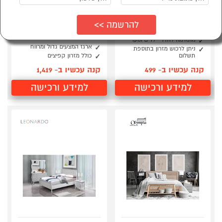
מיטה וחצי ממתכת
מיטה מעץ אורן מלא
120/190 ס"מ לבן נויה
מרופדת בדמוי עור+ארגז
Tudo Design
מצעים+מזרן
עשויה ממתכת בגוון לבן
ראש המיטה מעוצב בצורה
ייחודית
מתאימה לחדרי ילדים ונוער
ארגז המצעים גדול ומרווח
ניתן לרכוש מזרון בתוספת
תשלום
כולל מזרון קפיצים
קנה עכשיו ב- 499
קנה עכשיו ב- 1,419
למידע ורכישה
למידע ורכישה