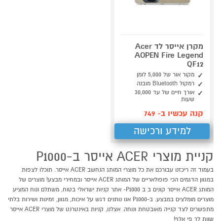
מקרן אייסר לד Acer
AOPEN Fire Legend
QF12
מקור אור של 5,000 לומן
רמקול Bluetooth מובנה
אורך חיים של עד 30,000
שעות
קנה עכשיו ב- 749
למידע ורכישה
קניית מוצרי ACER אייסר ב-P1000
בעמוד זה ריכזנו עבורכם את כל מוצרי המותג הנחשב ACER אייסר. תוכלו לצפות
במגוון הדגמים הכי פופולאריים של המותג ACER אייסר ובמחירי מבצע! מוצרים של
המותג ACER אייסר קונים ב ב P1000- אתר קניות ישראלי בטוח, משתלם ונוח המציע
מוצרים מומלצים במבצע. ב-P1000 אנו נותנים דגש על איכות, מגוון, זמינות ושירות בלתי
מתפשרים לצד קנייה מאובטחת ונוחה. אצלנו, קניות באינטרנט של מוצרי ACER אייסר
שוות לך פי אלף!