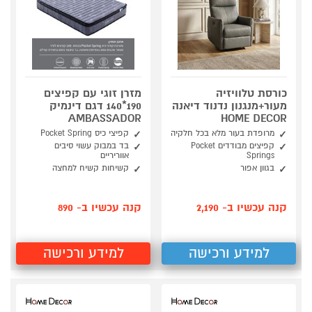
כורסת טלוויזיה
מזרן זוגי עם קפיצים
מעור+מנגנון נדנוד דיאנה
190*140 דגם דינמיק
AMBASSADOR
HOME DECOR
מרופדת בעור מלא בכל חלקיה
קפיצי כיס Pocket Spring
קפיצים מבודדים Pocket
בד במבוק עשוי סיבים
Springs
אווריריים
בגוון אפור
קשיחות קשיח למחצה
קנה עכשיו ב- 2,190
קנה עכשיו ב- 890
למידע ורכישה
למידע ורכישה