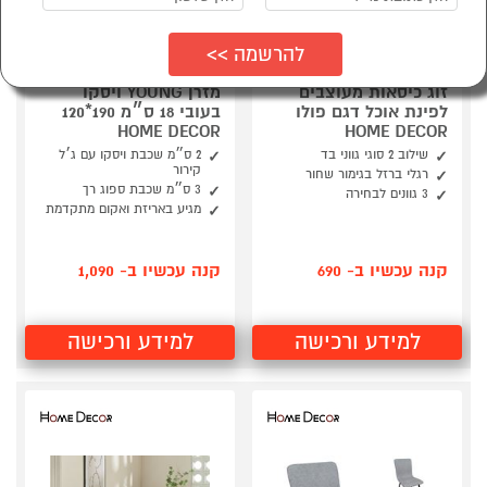
זוג כיסאות מעוצבים
מזרן YOUNG ויסקו
לפינת אוכל דגם פולו
בעובי 18 ס״מ 190*120
HOME DECOR
HOME DECOR
שילוב 2 סוגי גווני בד
2 ס״מ שכבת ויסקו עם ג׳ל
קירור
רגלי ברזל בגימור שחור
3 ס״מ שכבת ספוג רך
3 גוונים לבחירה
מגיע באריזת ואקום מתקדמת
קנה עכשיו ב- 690
קנה עכשיו ב- 1,090
למידע ורכישה
למידע ורכישה