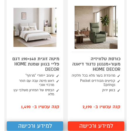
כורסת טלוויזיה
מיטה זוגית 140×190 דגם
מעור+מנגנון נדנוד דיאנה
פליי בגוון שמנת HOME
DECOR
HOME DECOR
מרופדת בעור מלא בכל חלקיה
עיצוב ייחודי "מרחף"
קפיצים מבודדים Pocket
ראש מיטה עבה עם תפר
Springs
מרכזי אנכי
בגוון ירוק
הבסיס של המזרון משלבי עץ
מלא
קנה עכשיו ב- 2,190
קנה עכשיו ב- 1,490
למידע ורכישה
למידע ורכישה