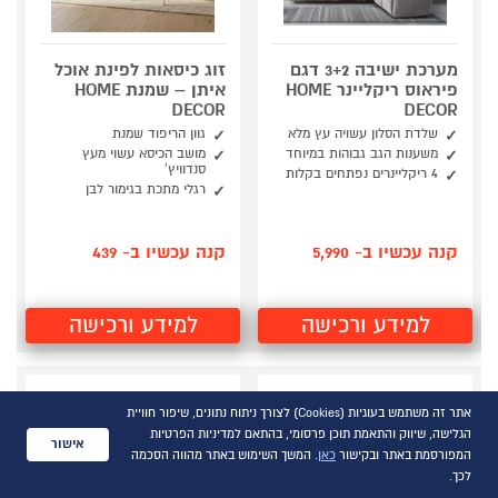
מערכת ישיבה 3+2 דגם
זוג כיסאות לפינת אוכל
פיראוס ריקליינר HOME
איתן – שמנת HOME
DECOR
DECOR
שלדת הסלון עשויה עץ מלא
גוון הריפוד שמנת
משענות הגב גבוהות במיוחד
מושב הכיסא עשוי מעץ
סנדוויץ'
4 ריקליינרים נפתחים בקלות
רגלי מתכת בגימור לבן
קנה עכשיו ב- 5,990
קנה עכשיו ב- 439
למידע ורכישה
למידע ורכישה
אתר זה משתמש בעוגיות (Cookies) לצורך ניתוח נתונים, שיפור חוויית
הגלישה, שיווק והתאמת תוכן פרסומי, בהתאם למדיניות הפרטיות
אישור
המפורסמת באתר ובקישור
כאן
. המשך השימוש באתר מהווה הסכמה
לכך.