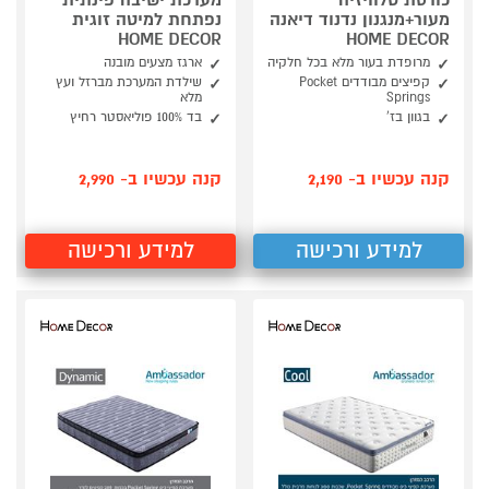
כורסת טלוויזיה
מערכת ישיבה פינתית
מעור+מנגנון נדנוד דיאנה
נפתחת למיטה זוגית
HOME DECOR
HOME DECOR
מרופדת בעור מלא בכל חלקיה
ארגז מצעים מובנה
קפיצים מבודדים Pocket
שילדת המערכת מברזל ועץ
Springs
מלא
בגוון בז'
בד 100% פוליאסטר רחיץ
קנה עכשיו ב- 2,190
קנה עכשיו ב- 2,990
למידע ורכישה
למידע ורכישה