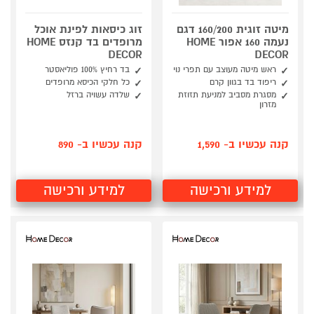
מיטה זוגית 160/200 דגם
זוג כיסאות לפינת אוכל
נעמה 160 אפור HOME
מרופדים בד קנזס HOME
DECOR
DECOR
ראש מיטה מעוצב עם תפרי נוי
בד רחיץ 100% פוליאסטר
ריפוד בד בגוון קרם
כל חלקי הכיסא מרופדים
מסגרת מסביב למניעת תזוזת
שלדה עשויה ברזל
מזרון
קנה עכשיו ב- 1,590
קנה עכשיו ב- 890
למידע ורכישה
למידע ורכישה