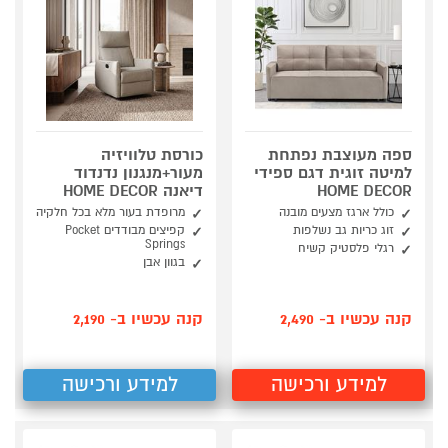
ספה מעוצבת נפתחת
כורסת טלוויזיה
למיטה זוגית דגם ספידי
מעור+מנגנון נדנדוד
HOME DECOR
דיאנה HOME DECOR
כולל ארגז מצעים מובנה
מרופדת בעור מלא בכל חלקיה
זוג כריות גב נשלפות
קפיצים מבודדים Pocket
Springs
רגלי פלסטיק קשיח
בגוון אבן
קנה עכשיו ב- 2,490
קנה עכשיו ב- 2,190
למידע ורכישה
למידע ורכישה