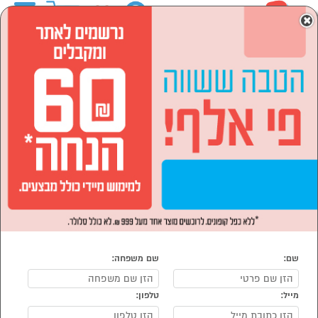
0
×
ראשי
המותגים
BLOMBERG בלומברג
מוצרי חשמל
כביסה, ייבוש ומדיחים
מדיחי כלים
מדיחי כלים צרים
הסתר רשימת קטגוריות
מדיח צר רגיל (1)
מדיחי כלים צרים BLOMBERG בלומברג
נמצאו 1 מדיח כלים צר של מוצרי BLOMBERG בלומברג
מיון:
הפופולרים ביותר
הרחבת
אחריות מדיחי
כלים בלומברג*
שם:
שם משפחה:
מייל:
טלפון: