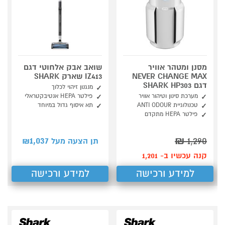
מסנן ומטהר אוויר
שואב אבק אלחוטי דגם
NEVER CHANGE MAX
IZ413 שארק SHARK
דגם SHARK HP303
מנגנון זיהוי לכלוך
מערכת סינון וטיהור אוויר
פילטר HEPA אנטיבקטראלי
טכנולוגיית ANTI ODOUR
תא איסוף גדול במיוחד
פילטר HEPA מתקדם
1,037
₪
1,290
תן הצעה מעל ₪
קנה עכשיו ב- 1,201
למידע ורכישה
למידע ורכישה