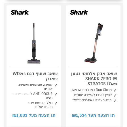
שואב אבק אלחוטי נטען
שואב שוטף דגם WD213
SHARK ZERO-M
שארק
STRATOS IZ423
שאיבה עוצמתית ושטיפה
יסודית
Duo Clean המברשת הכפולה
ANTI ODOUR להסרת ריחות
לחצן טורבו לשאיבה יסודית
רעים
פילטר HEPA אנטיבקטריאלי
כולל מברשת אנטי
מיקרוביאלית
1,003
1,524
תן הצעה מעל ₪
תן הצעה מעל ₪