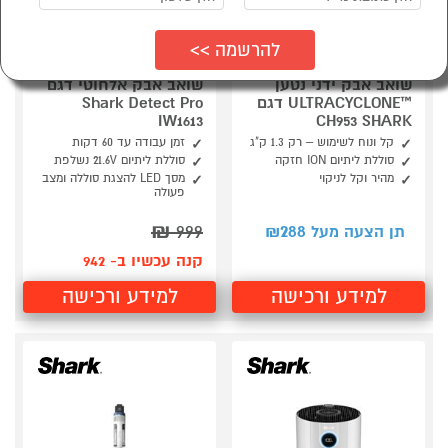
מהנמכרים ביותר
שואב אבק ידני נטען
שואב אבק אלחוטי דגם
™ULTRACYCLONE דגם
Shark Detect Pro
IW1613
CH953 SHARK
קל ונוח לשימוש – רק 1.3 ק"ג
זמן עבודה עד 60 דקות
סוללת ליתיום ION חזקה
סוללת ליתיום 21.6V נשלפת
מהיר וקל לניקוי
מסך LED להצגת סוללה ומצב
פעולה
₪
999
288
תן הצעה מעל ₪
קנה עכשיו ב- 942
למידע ורכישה
למידע ורכישה