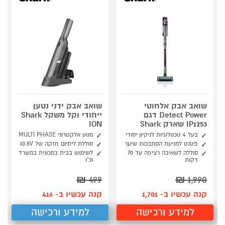
שואב אבק אלחוטי
שואב אבק ידני נטען
Detect Power דגם
ייחודי וקל משקל Shark
IP1253 שארק Shark
ION
בעל 4 טכנולוגיות לניקיון יסודי
מנוע אלקטרוני MULTI PHASE
פטנט למניעת הסתבכות שיער
סוללת ליתיום חזקה של 10.8V
סוללה לשאיבה רציפה עד 70
לשימוש בבית במכונית במשרד
דקות
וכ'ו
₪
499
₪
1,990
קנה עכשיו ב- 1,701
קנה עכשיו ב- 416
למידע ורכישה
למידע ורכישה