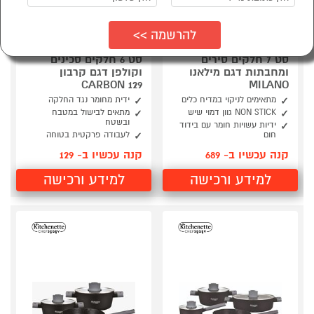
סט 7 חלקים סירים
סט 6 חלקים סכינים
ומחבתות דגם מילאנו
וקולפן דגם קרבון
CARBON 129
MILANO
מתאימים לניקוי במדיח כלים
ידית מחומר נגד החלקה
NON STICK גוון דמוי שיש
מתאים לבישול במטבח
ובשטח
ידיות עשויות חומר עם בידוד
חום
לעבודה פרקטית בטוחה
קנה עכשיו ב- 689
קנה עכשיו ב- 129
למידע ורכישה
למידע ורכישה