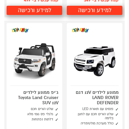
קנה עכשיו ב- 249
קנה עכשיו ב- 499
למידע ורכישה
למידע ורכישה
ממונע לילדים 12V דגם
ג’יפ ממונע לילדים
Toyota Land Cruiser
LAND ROVER
SUV 12V
DEFENDER
פנסים עם תאורת LED
שלט הורים חכם
שלט הורים חכם עם לחצן
גלגלי פס גומי מלא
בלימה
דלתות נפתחות
כולל מערכת מולטימדיה