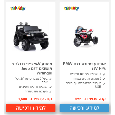
אופנוע ספורט דגם BMW
ממונע 24V ג'יפ רנגלר 2
12V HP4
מושבים דגם Jeep
Wrangle
3 גלגלים ליציבות מירבית
2 מנועים חזקים במיוחד
בעל 2 מצברים של 12V כל
אחד
מערכת מולטימדיה עם חיבור
USB
גלגלים גדולים ומסיביים
מערכת מולטימדיה
קנה עכשיו ב- 599
קנה עכשיו ב- 1,500
למידע ורכישה
למידע ורכישה