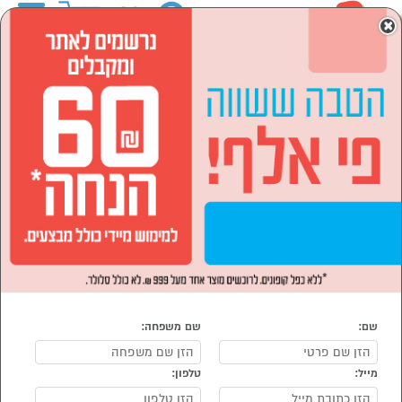
0
×
ראשי
המותגים
מאמא יוקרו
הסתר רשימת קטגוריות
סמארטפונים, שעונים חכמים
מחשבים וציוד היקפי (2)
ואביזרים (2)
לבית ולגן (20)
ספורט ,מחנאות וילדים (91)
מאמא יוקרו
נמצאו 115 מאמא יוקרו
מיון:
הפופולרים ביותר
שם:
שם משפחה:
מייל:
טלפון: