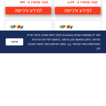
קנה עכשיו ב- 1,199
קנה עכשיו ב- 899
למידע ורכישה
למידע ורכישה
אתר זה משתמש בעוגיות (Cookies) לצורך ניתוח נתונים, שיפור חוויית
הגלישה, שיווק והתאמת תוכן פרסומי, בהתאם למדיניות הפרטיות
אישור
המפורסמת באתר ובקישור
כאן
. המשך השימוש באתר מהווה הסכמה
לכך.
טרקטורון ממונע לילדים
זוג שולחנות סלון עגולים
V12 כולל שלט להורים
דמוי שיש צבע שחור
גלגלי פס גומי לנסיעה יציבה
אחסון אחד בתוך השני
3 מהירויות קדימה ואחורה
פלטת קרמיקה דמוי שיש
שחור מלא
6 פנסי לד חזיתיים
בסיס רגלי המתכת בגוון שחור