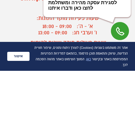
03-9545370
שעות פעילות מוקד הזמנות:
א' - ה':
09:00 - 18:00
ו' וערבי חג:
09:00 - 13:00
שעות פעילות מוקד שירות לקוחות:
אתר זה משתמש בעוגיות (Cookies) לצורך ניתוח נתונים, שיפור חוויית
א' - ד':
09:00 - 16:30
הגלישה, שיווק והתאמת תוכן פרסומי, בהתאם למדיניות הפרטיות
ה :
09:00 - 16:00
אישור
המפורסמת באתר ובקישור
כאן
. המשך השימוש באתר מהווה הסכמה
חול המועד
09:00 - 15:00
לכך.
?
יצירת קשר/ביטול הזמנה
כל הזכויות שמורות P1000© 2021
התמונות להמחשה בלבד
ט.ל.ח.