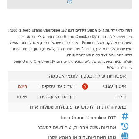
זה
למה כדאי לקנות ג'יפ ממונע לילדים דגם Jeep Grand Cherokee 12V ב-P1000
ג'יפ ממונע לילדים דגם Jeep Grand Cherokee 12V קונים אונליין בקטגוריית
ממונעים במחלקת גלגלים בP1000 - אתר קניות ישראלי בטוח, משתלם ונוח המציע
מוצרים מומלצים במבצע. ב-P1000 אנו נותנים דגש על איכות, מגוון, זמינות ושירות
בלתי מתפשרים לצד קנייה מאובטחת ונוחה.
אצלנו, קניות באינטרנט של ג'יפ ממונע לילדים דגם Jeep Grand Cherokee 12V
שוות לך פי אלף!
אפשרויות שילוח בכפוף לתנאי אספקה
איסוף עצמי
| עד 7 ימי עסקים |
חינם
?
שליח
| עד 14 ימי עסקים |
99 ₪
במכירה זו ניתן לרכוש עד 1 בעלות משלוח אחד
דגם:
Jeep Grand Cherokee
אחריות:
שנה אחריות, 6 חודשים למצבר
נותן האחריות:
היבואן מאמא יוקרו