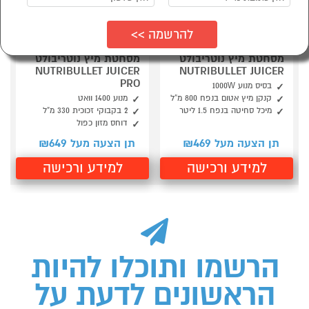
מסחטת מיץ נוטריבולט
מסחטת מיץ נוטריבולט
NUTRIBULLET JUICER
NUTRIBULLET JUICER
PRO
בסיס מנוע 1000W
קנקן מיץ אטום בנפח 800 מ”ל
מנוע 1400 וואט
מיכל סחיטה בנפח 1.5 ליטר
2 בקבוקי זכוכית 330 מ”ל
דוחס מזון כפול
649
469
תן הצעה מעל ₪
תן הצעה מעל ₪
למידע ורכישה
למידע ורכישה
הרשמו ותוכלו להיות
הראשונים לדעת על