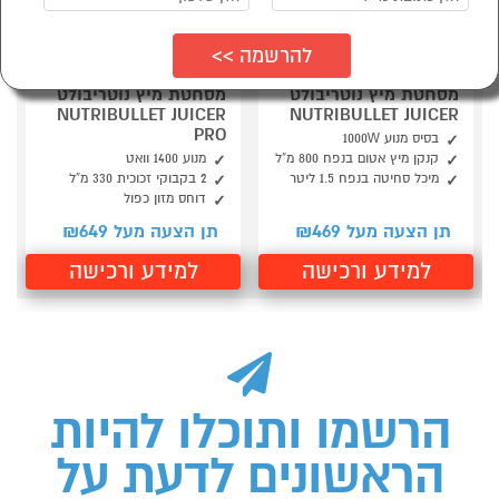
מסחטת מיץ נוטריבולט
מסחטת מיץ נוטריבולט
NUTRIBULLET JUICER
NUTRIBULLET JUICER
PRO
בסיס מנוע 1000W
קנקן מיץ אטום בנפח 800 מ”ל
מנוע 1400 וואט
מיכל סחיטה בנפח 1.5 ליטר
2 בקבוקי זכוכית 330 מ”ל
דוחס מזון כפול
649
469
תן הצעה מעל ₪
תן הצעה מעל ₪
למידע ורכישה
למידע ורכישה
הרשמו ותוכלו להיות
הראשונים לדעת על