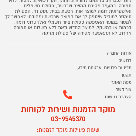
קונה נכבד/ה, בהתאם להוראות החוק, הנך רשאי/ת למסור, ללא
תמורה, במעמד מסירת המוצר שרכשת, פסולת חשמלית
ואלקטרונית דומה למוצר אותו רכשת בבית עסק זה. הפסולת
תימסר למוביל שיספק לך את המוצר שרכשת ומחובתו לאפשר לך
למסור במועד האספקה פסולת ציוד חשמלי ואלקטרוני דומה,
בכמות או במשקל, למוצר החדש וזאת ללא תשלום או תמורה
אחרת. לא תתאפשר מסירה של פסולת מזיקה
אודות החברה
דרושים
מדיניות פרטיות ואבטחת מידע
תקנון
מפת האתר
צור קשר
הצהרת נגישות
מוקד הזמנות ושירות לקוחות
03-9545370
שעות פעילות מוקד הזמנות: