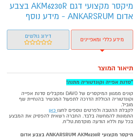
מיקסר מקצועי דגם AKM6230R בצבע
אדום ANKARSRUM - מידע נוסף
דירוג גולשים
מידע כללי ומאפיינים
תיאור המוצר
*סדנת אפייה וקונדטוריה מתנה!
קונים ממגוון המיקסרים של DAVO ומקבלים סדנת אפייה
וקונדטוריה הכוללת הדרכה לתפעול המכשיר בהנחיית שף
מוביל.
לקבלת ההטבה ולפרטים נוספים לחצו
כאן
התמונות להמחשה בלבד. החברה רשאית להפסיק את המבצע
בכל עת וללא הודעה מוקדמת.טל"ח.
מיקסר מקצועי ANKARSRUM AKM6230R בצבע אדום