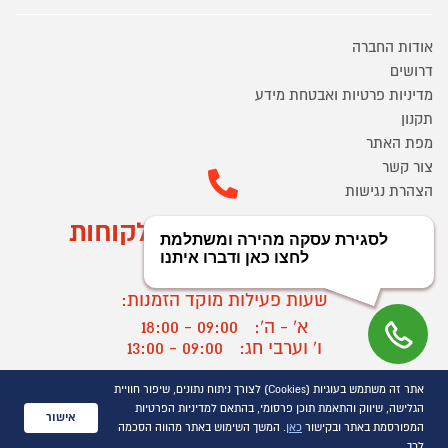
אודות החברה
דרושים
מדיניות פרטיות ואבטחת מידע
תקנון
מפת האתר
צור קשר
הצהרת נגישות
מוקד הזמנות ושירות לקוחות
03-9545370
שעות פעילות מוקד הזמנות:
א' - ה':
09:00 - 18:00
ו' וערבי חג:
09:00 - 13:00
שעות פעילות מוקד שירות לקוחות:
אתר זה משתמש בעוגיות (Cookies) לצורך ניתוח נתונים, שיפור חוויית
א' - ד':
09:00 - 16:30
הגלישה, שיווק והתאמת תוכן פרסומי, בהתאם למדיניות הפרטיות
אישור
ה :
09:00 - 16:00
המפורסמת באתר ובקישור
כאן
. המשך השימוש באתר מהווה הסכמה
לכך.