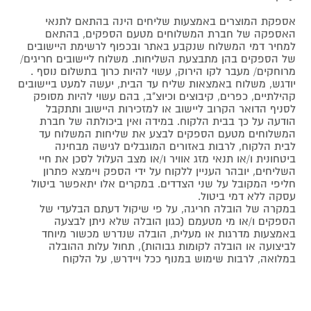
אספקת המוצרים באמצעות שליחים הינה בהתאם לתנאי
האספקה של חברת המשלוחים מטעם הספקים, בהתאם
למחיר דמי המשלוח שנקבע באתר ובכפוף לרשימת היישובים
של הספקים בהן מתבצעת השליחות. משלוח ליישובים חריגים/
מרוחקים/ מעבר לקו הירוק, עשוי להיות כרוך בתשלום נוסף .
יודגש, משלוח באמצאות שליח עד הבית, יעשה למעט ביישובים
קהילתיים, כפרים, קיבוצים וכיוצ"ב, בהם עשוי להיות מסופק
לסניף הדואר הקרוב ליישוב או למזכירות היישוב ותתקבל
הודעה על כך בבית הלקוח. במידה ואין ביכולתה של חברת
המשלוחים מטעם הספקים לבצע את שליחות המשלוח עד
לבית הלקוח, לרבות באזורים המוגבלים לגישה מבחינה
ביטחונית ו/או תנאי מזג אוויר ו/או מצב העלול לסכן את חיי
השליחים, יובהר העניין ללקוח על ידי הספק ויימצא פתרון
חליפי המקובל על שני הצדדים. במקרים אלו יתאפשר ביטול
עסקה ללא דמי ביטול.
במקרה של הובלה חריגה, על פי שיקול דעתם הבלעדי של
הספקים ו/או מי מטעמם (כגון הובלה שלא ניתן לבצעה
באמצעות מדרגות או מעלית, הובלה שנדרש מכשור מיוחד
לביצועה או הובלה לקומות גבוהות), תחול עלות ההובלה
במלואה, לרבות שימוש במנוף ככל ויידרש, על הלקוח