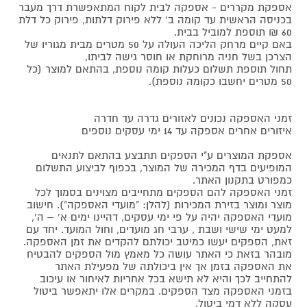
אספקת מקררים - אספקה לבית לקוח המתאפשרת דרך מעבר
בכניסה הראשית עד קומה ב' ללא פירוק דלתות, פירוק כל דלת
60 ₪ תוספת למוביל בבית.
באם קיים מרחק הליכה העולה על 50 מטרים מבית מגוריו של
הצרכן בשל חניה מרוחקת או חוסר גישה לביתו,
תחול תוספת תשלום כעלות קומה נוספת, בהתאם למוצר (כל
50 מטרים יחשבו כקומה נוספת).
זמני האספקה נכונים לאזורים גדרה עד חדרה
איזורים אחרים אספקה עד 14 ימי עסקים נוספים
אספקת המוצרים ע"י הספקים תתבצע בהתאם לתנאים
המופיעים בדף המכירה של המוצר, בכפוף לביצוע התשלום
כמפורט בתקנון האתר.
זמני האספקה להם הספקים מתחייבים מצוינים בסמוך לכל
מוצר ומוצר בזירת המכירות (להלן: "מועדי האספקה"). חישוב
מועדי האספקה יהיה על פי ימי עסקים, דהיינו ימים א' – ה',
למעט ימי שישי ושבת , ערבי חג מועדים, וחול המועד. יחד עם
זאת, הספקים יעשו כמיטב יכולתם להקדים את זמן האספקה.
מובהר בזאת כי האתר עושה כל מאמץ מול הספקים להבטיח
את האספקה בזמן אך אין ביכולתה של מפעילת האתר
להתחייב לכך והיא לא תישא בכל אחריות לאיחור או עיכוב
בזמני האספקה מצד הספקים. במקרים אלו יתאפשר ביטול
עסקה ללא דמי ביטול.