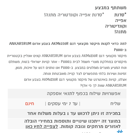
משתתף במבצע
*סדנת
*סדנת אפייה וקונדטוריה מתנה!
אפייה
וקונדיטוריה
מתנה!
למה כדאי לקנות מיקסר מקצועי דגם AKM6230R בצבע אדום ANKARSRUM
ב-P1000
מיקסר מקצועי דגם AKM6230R בצבע אדום ANKARSRUM קונים אונליין בקטגוריית
מיקסרים במחלקת מוצרי חשמל לבית בP1000 - אתר קניות ישראלי בטוח, משתלם
ונוח המציע מוצרים מומלצים במבצע. ב-P1000 אנו נותנים דגש על איכות, מגוון,
זמינות ושירות בלתי מתפשרים לצד קנייה מאובטחת ונוחה.
אצלנו, קניות באינטרנט של מיקסר מקצועי דגם AKM6230R בצבע אדום
ANKARSRUM שוות לך פי אלף!
אפשרויות שילוח בכפוף לתנאי אספקה
שליח
| עד 7 ימי עסקים |
חינם
במכירה זו ניתן לרכוש עד 1 בעלות משלוח אחד
במוצר זה ייתכנו שינויים ותוספות במחירי הובלה
לאזורים מרחקים וגובה קומות.
לצפייה לחץ כאן