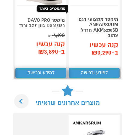
מהנמכרים ביותר
מיקסר מקצועי דגם
1800W
מיקסר DAVO PRO
ANKARSRUM
שחור/
DSM5760 גוון זהב ורוד
AKM6230SB חרדל
4,190
צהוב
₪
תן 
קנה עכשיו
קנה עכשיו
,777
ב-₪3,890
ב-₪3,290
₪
למידע ורכישה
למידע ורכישה
ל
Next
מוצרים אחרונים שראיתי