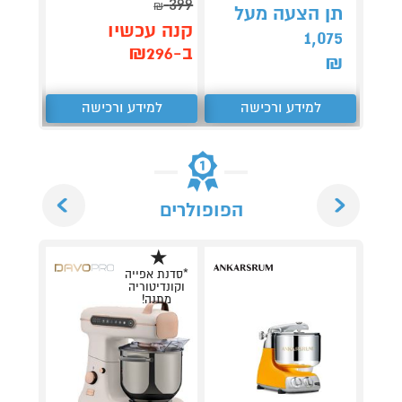
399
₪
תן הצעה מעל
קנה 
קנה עכשיו
1,075
ב-₪119
ב-₪296
₪
למידע ורכישה
למידע ורכישה
ל
Next
Previous
הפופולרים
*סדנת אפייה
וקונדיטוריה
מתנה!