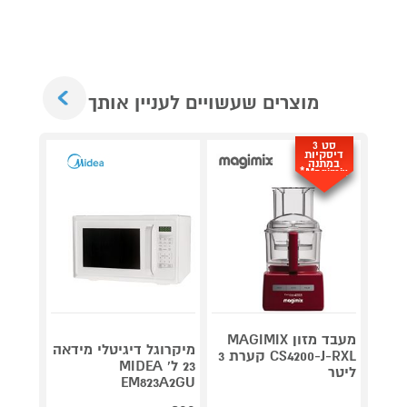
Next
מוצרים שעשויים לעניין אותך
סט 3
דיסקיות
במתנה
Magimix*
מעבד מזון MAGIMIX
מיקרוגל דיגיטלי מידאה
CS4200-J-RXL קערת 3
קומקו
23 ל' MIDEA
ליטר
eative
EM823A2GU
A5300